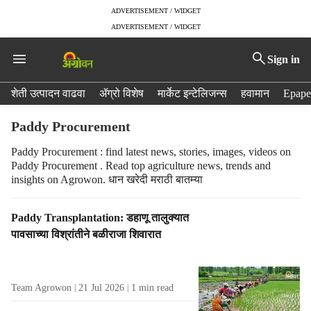
ADVERTISEMENT / WIDGET
ADVERTISEMENT / WIDGET
Sign in
H
शेती उत्पादन वाढवा
ॲग्रो विशेष
मार्केट इन्टेलिजन्स
हवामान
Epape
e
a
Paddy Procurement
d
e
Paddy Procurement : find latest news, stories, images, videos on
Paddy Procurement . Read top agriculture news, trends and
r
insights on Agrowon. धान खरेदी मराठी बातम्या
m
e
n
T
Paddy Transplantation: डहाणू तालुक्यात
u
a
पावसाच्या विश्रांतीने बळीराजा शिवारात
i
g
t
R
e
e
Team Agrowon
21 Jul 2026
1
min read
m
s
s
u