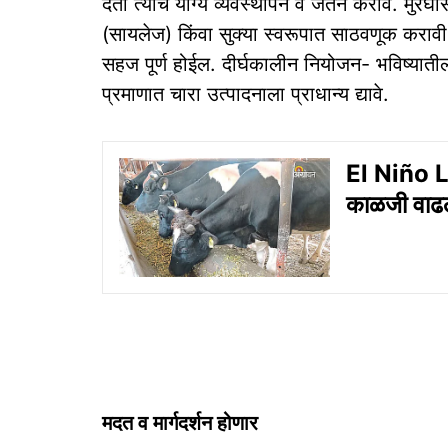
देता त्याचे योग्य व्यवस्थापन व जतन करावे. मुरघा
(सायलेज) किंवा सुक्या स्वरूपात साठवणूक करावी
सहज पूर्ण होईल. दीर्घकालीन नियोजन- भविष्याती
प्रमाणात चारा उत्पादनाला प्राधान्य द्यावे.
El Niño L
काळजी वाढल
मदत व मार्गदर्शन होणार