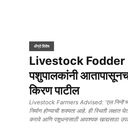
ॲग्रो विशेष
Livestock Fodde
पशुपालकांनी आतापासूनच 
किरण पाटील
Livestock Farmers Advised: ‘एल निनो’च्या स
निर्माण होण्याची शक्यता आहे. ही स्थिती लक्षात 
करावे आणि पशुधनासाठी आवश्यक खाद्यसाठा उपल