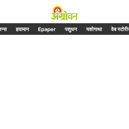
िजन्स
हवामान
Epaper
पशुधन
यशोगाथा
वेब स्टोर