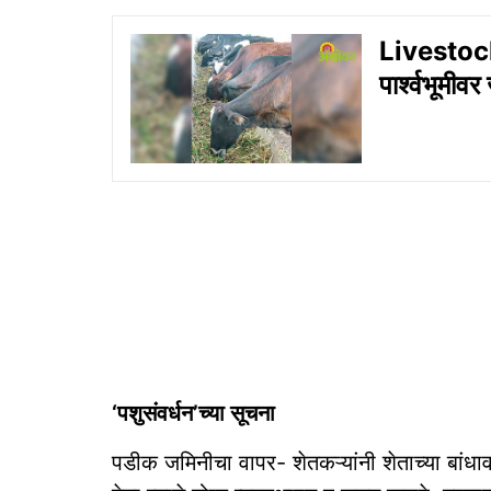
Livestoc
पार्श्‍वभूमीव
‘पशुसंवर्धन’च्या सूचना
पडीक जमिनीचा वापर- शेतकऱ्यांनी शेताच्या बां