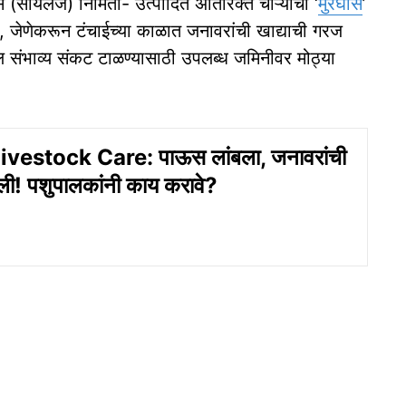
स (सायलेज) निर्मिती- उत्पादित अतिरिक्त चाऱ्याची ‘
मुरघास
’
, जेणेकरून टंचाईच्या काळात जनावरांची खाद्याची गरज
ल संभाव्य संकट टाळण्यासाठी उपलब्ध जमिनीवर मोठ्या
ivestock Care: पाऊस लांबला, जनावरांची
ी! पशुपालकांनी काय करावे?