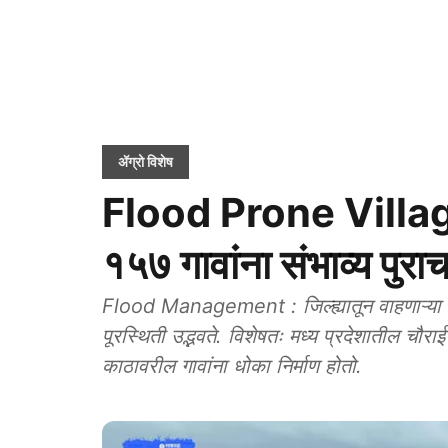
ॲग्रो विशेष
Flood Prone Villages
१५७ गावांना संभाव्य पुरा
Flood Management : जिल्ह्यातून वाहणाऱ्या नाग,
पूरस्थिती उद्भवते. विशेषतः मध्य प्रदेशातील चौराई
काठावरील गावांना धोका निर्माण होतो.