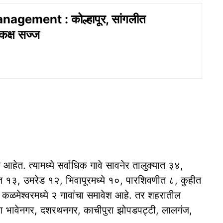
agement : कोल्हापूर, सांगलीत
 कक्ष सज्ज
हेत. त्यामध्ये सर्वाधिक गावे सावनेर तालुक्यात ३४,
ात १३, उमरेड १२, भिवापूरमध्ये १०, पारशिवणीत ८, कुहीत
कळमेश्वरमध्ये २ गावांचा समावेश आहे. तर शहरातील
िनोबा भावेनगर, दशरथनगर, काचीपुरा झोपडपट्टी, लालगंज,