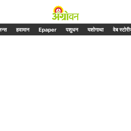
िजन्स
हवामान
Epaper
पशुधन
यशोगाथा
वेब स्टोर