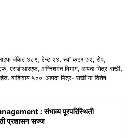
लाइफ जॅकेट ४८९, टेन्ट २४, स्वॉ कटर ७२, रोप,
एफ, एसडीआरएफ, अग्निशमन विभाग, आपदा मित्र-सखी,
 आहेत. याशिवाय ५०० ‘आपदा मित्र- सखी’ना विशेष
agement : संभाव्य पूरपरिस्थिती
ाठी प्रशासन सज्ज