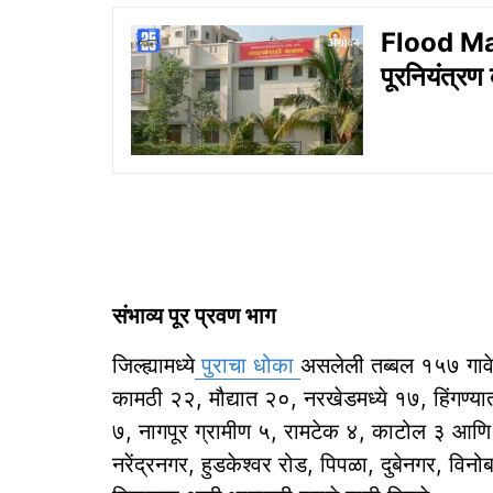
Flood Man
पूरनियंत्रण
संभाव्य पूर प्रवण भाग
जिल्ह्यामध्ये
पुराचा धोका
असलेली तब्बल १५७ गावे आ
कामठी २२, मौद्यात २०, नरखेडमध्ये १७, हिंगण्य
७, नागपूर ग्रामीण ५, रामटेक ४, काटोल ३ आणि 
नरेंद्रनगर, हुडकेश्वर रोड, पिपळा, दुबेनगर, व