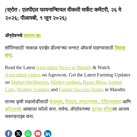
(स्रोत : एलपीएल फायनान्शियल वीकली मार्केट कमेंटरी, २६ मे
२०२६; पीआयबी, १ जून २०२६)
ॲग्रोवनचे
सदस्य व्हा
शॉपिंगसाठी 'सकाळ प्राईम डील्स'च्या भन्नाट ऑफर्स पाहण्यासाठी
क्लिक
करा
.
Read the Latest
Agriculture News in Marathi
& Watch
Agriculture videos
on Agrowon. Get the Latest Farming Updates
on
Market Intelligence
,
Market updates
,
Bazar Bhav
,
Animal
Care
,
Weather Updates
and
Farmer Success Stories
in Marathi.
ताज्या कृषी घडामोडींसाठी
फेसबुक
,
ट्विटर
,
इन्स्टाग्राम
,
टेलिग्रामवर
आणि
व्हॉट्सॲप
आम्हाला फॉलो करा. तसेच, ॲग्रोवनच्या
यूट्यूब चॅनेल
ला आजच
सबस्क्राइब करा.