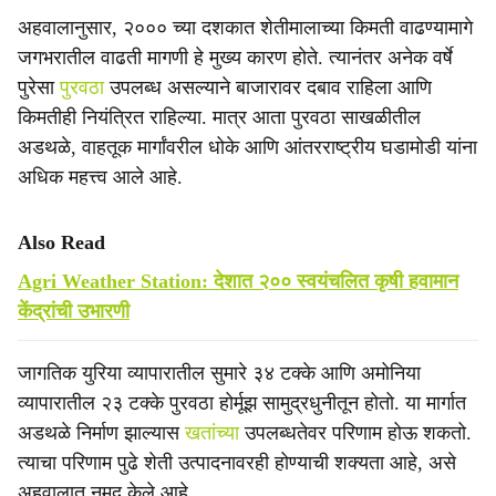
अहवालानुसार, २००० च्या दशकात शेतीमालाच्या किमती वाढण्यामागे
जगभरातील वाढती मागणी हे मुख्य कारण होते. त्यानंतर अनेक वर्षे
पुरेसा
पुरवठा
उपलब्ध असल्याने बाजारावर दबाव राहिला आणि
किमतीही नियंत्रित राहिल्या. मात्र आता पुरवठा साखळीतील
अडथळे, वाहतूक मार्गांवरील धोके आणि आंतरराष्ट्रीय घडामोडी यांना
अधिक महत्त्व आले आहे.
Also Read
Agri Weather Station: देशात २०० स्वयंचलित कृषी हवामान
केंद्रांची उभारणी
जागतिक युरिया व्यापारातील सुमारे ३४ टक्के आणि अमोनिया
व्यापारातील २३ टक्के पुरवठा होर्मूझ सामुद्रधुनीतून होतो. या मार्गात
अडथळे निर्माण झाल्यास
खतांच्या
उपलब्धतेवर परिणाम होऊ शकतो.
त्याचा परिणाम पुढे शेती उत्पादनावरही होण्याची शक्यता आहे, असे
अहवालात नमूद केले आहे.