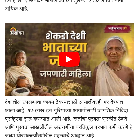
टन झाले. हे उत्पादन मागील वर्षाच्या तुलनेत २.८० लाख टनांनी
अधिक आहे.
देशातील उपलब्धता कायम ठेवण्यासाठी आयातीवरही भर देण्यात
आला आहे. १७ लाख टन युरियाच्या आयातीसाठी जागतिक निविदा
प्रक्रिया सुरू करण्यात आली आहे. खतांचा पुरवठा सुरळीत ठेवणे
आणि पुरवठा साखळीतील अडचणींचा प्रतिकूल प्रभाव कमी करणे हे
सध्या धोरणकर्त्यांसमोरील महत्त्वाचे आव्हान आहे.