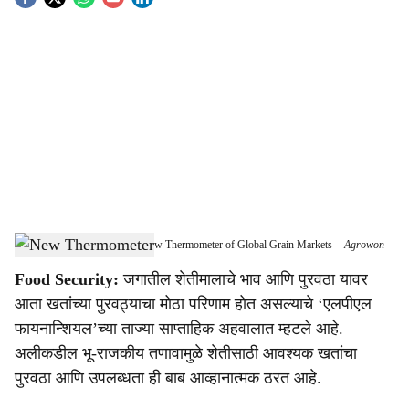
S
o
c
i
a
l
s
Fertilizer Supply Emerges as New Thermometer of Global Grain Markets
-
Agrowon
h
Food Security:
जगातील शेतीमालाचे भाव आणि पुरवठा यावर
a
आता खतांच्या पुरवठ्याचा मोठा परिणाम होत असल्याचे ‘एलपीएल
r
फायनान्शियल’च्या ताज्या साप्ताहिक अहवालात म्हटले आहे.
अलीकडील भू-राजकीय तणावामुळे शेतीसाठी आवश्यक खतांचा
e
पुरवठा आणि उपलब्धता ही बाब आव्हानात्मक ठरत आहे.