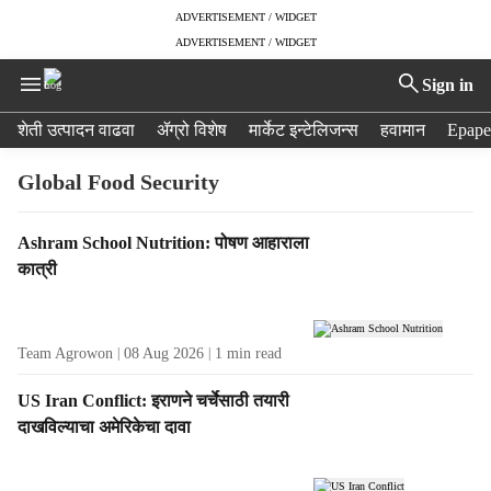
ADVERTISEMENT / WIDGET
ADVERTISEMENT / WIDGET
Sign in
H
शेती उत्पादन वाढवा
ॲग्रो विशेष
मार्केट इन्टेलिजन्स
हवामान
Epape
e
a
Global Food Security
d
e
T
Ashram School Nutrition: पोषण आहाराला
r
a
कात्री
m
g
e
R
n
e
u
Team Agrowon
08 Aug 2026
1
min read
s
i
u
t
US Iran Conflict: इराणने चर्चेसाठी तयारी
l
e
दाखविल्याचा अमेरिकेचा दावा
t
m
s
s