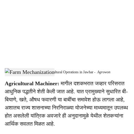
o
c
i
a
l
s
Farm Mechanization Boosts Agricultural Operations in Jawhar
-
Agrowon
h
Agricultural Machiner:
मागील दशकभरात जव्हार परिसरात
a
आधुनिक पद्धतीने शेती केली जात आहे. यात प्रामुख्याने सुधारित बी-
r
बियाणे, खते, औषध फवारणी या बाबींचा समावेश होऊ लागला आहे,
अशातच राज्य शासनाच्या निरनिराळ्या योजनेच्या माध्यमातून उपलब्ध
e
होत असलेली यांत्रिक अवजारे ही अनुदानामुळे येथील शेतकऱ्यांना
आर्थिक सवलत मिळत आहे.