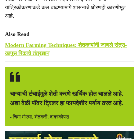
यांत्रिकीकरणाकडे कल वाढण्यामागे शासनाचे धोरणही कारणीभूत
आहे.
Also Read
Modern Farming Techniques: शेतकऱ्यांनी जाणले संत्रा-
कापूस पिकाचे तंत्रज्ञान
चाऱ्याची टंचाईमुळे शेती करणे खर्चिक होत चालले आहे.
अशा वेळी पॉवर ट्रिलर हा फायदेशीर पर्याय ठरत आहे.
- चिमा मोरघा, शेतकरी, दादरकोपरा