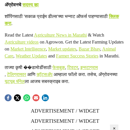
ॲग्रोवनचे
सदस्य व्हा
शॉपिंगसाठी 'सकाळ प्राईम डील्स'च्या भन्नाट ऑफर्स पाहण्यासाठी
क्लिक
करा
.
Read the Latest
Agriculture News in Marathi
& Watch
Agriculture videos
on Agrowon. Get the Latest Farming Updates
on
Market Intelligence
,
Market updates
,
Bazar Bhav
,
Animal
Care
,
Weather Updates
and
Farmer Success Stories
in Marathi.
ताज्या कृषी ��डामोडींसाठी
फेसबुक
,
ट्विटर
,
इन्स्टाग्राम
,
टेलिग्रामवर
आणि
व्हॉट्सॲप
आम्हाला फॉलो करा. तसेच, ॲग्रोवनच्या
यूट्यूब चॅनेल
ला आजच सबस्क्राइब करा.
ADVERTISEMENT / WIDGET
ADVERTISEMENT / WIDGET
×