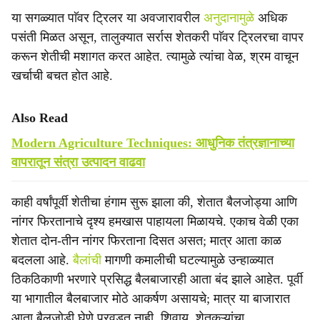
या सगळ्यात पाॅवर ट्रिलर या अवजारावरील
अनुदानामुळे
अधिक
पसंती मिळत असून, तालुक्यात सर्रास शेतकरी पाॅवर ट्रिलरचा वापर
करून शेतीची मशागत करत आहेत. त्यामुळे त्यांचा वेळ, श्रम वाचून
खर्चाची बचत हाेत आहे.
Also Read
Modern Agriculture Techniques: आधुनिक तंत्रज्ञानाच्या
वापरातून संत्रा उत्पादन वाढवा
काही वर्षांपूर्वी शेतीचा हंगाम सुरू झाला की, शेतात बैलजोड्या आणि
नांगर फिरतानाचे दृश्य हमखास पाहायला मिळायचे. एकाच वेळी एका
शेतात दोन-तीन नांगर फिरताना दिसत असत; मात्र आता काळ
बदलला आहे.
बैलांची
मागणी कमालीची घटल्यामुळे उन्हाळ्यात
ठिकठिकाणी भरणारे प्रसिद्ध बैलबाजारही आता बंद झाले आहेत. पूर्वी
या भागातील बैलबाजार मोठे आकर्षण असायचे; मात्र या बाजारात
आता बैलजोडी घेणे परवडत नाही. शिवाय, शेतकऱ्यांचा