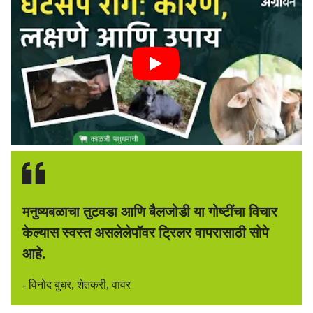
मनुष्यबळाचा तुटवडा आणि बैलजोडी या गोष्टींचा विचार
केल्यास स्वस्त असलेलेपॉवर ट्रिलर वापरासाठी सोपे
आहे.
- विनोद बुधर, शेतकरी, वावर