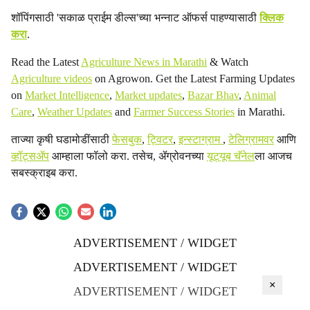
शॉपिंगसाठी 'सकाळ प्राईम डील्स'च्या भन्नाट ऑफर्स पाहण्यासाठी
क्लिक
करा
.
Read the Latest
Agriculture News in Marathi
& Watch
Agriculture videos
on Agrowon. Get the Latest Farming Updates
on
Market Intelligence
,
Market updates
,
Bazar Bhav
,
Animal
Care
,
Weather Updates
and
Farmer Success Stories
in Marathi.
ताज्या कृषी घडामोडींसाठी
फेसबुक
,
ट्विटर
,
इन्स्टाग्राम
,
टेलिग्रामवर
आणि
व्हॉट्सॲप
आम्हाला फॉलो करा. तसेच, ॲग्रोवनच्या
यूट्यूब चॅनेल
ला आजच
सबस्क्राइब करा.
ADVERTISEMENT / WIDGET
ADVERTISEMENT / WIDGET
×
ADVERTISEMENT / WIDGET