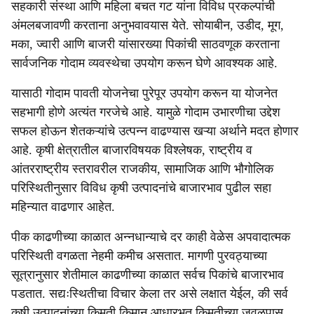
सहकारी संस्था आणि महिला बचत गट यांना विविध प्रकल्पांची
अंमलबजावणी करताना अनुभवावयास येते. सोयाबीन, उडीद, मूग,
मका, ज्वारी आणि बाजरी यांसारख्या पिकांची साठवणूक करताना
सार्वजनिक गोदाम व्यवस्थेचा उपयोग करून घेणे आवश्यक आहे.
यासाठी गोदाम पावती योजनेचा पुरेपूर उपयोग करून या योजनेत
सहभागी होणे अत्यंत गरजेचे आहे. यामुळे गोदाम उभारणीचा उद्देश
सफल होऊन शेतकऱ्यांचे उत्पन्न वाढण्यास खऱ्या अर्थाने मदत होणार
आहे. कृषी क्षेत्रातील बाजारविषयक विश्लेषक, राष्ट्रीय व
आंतरराष्ट्रीय स्तरावरील राजकीय, सामाजिक आणि भौगोलिक
परिस्थितीनुसार विविध कृषी उत्पादनांचे बाजारभाव पुढील सहा
महिन्यात वाढणार आहेत.
पीक काढणीच्या काळात अन्नधान्याचे दर काही वेळेस अपवादा‍त्मक
परिस्थिती वगळता नेहमी कमीच असतात. मागणी पुरवठ्याच्या
सूत्रानुसार शेतीमाल काढणीच्या काळात सर्वच पिकांचे बाजारभाव
पडतात. सद्यःस्थितीचा विचार केला तर असे लक्षात येईल, की सर्व
कृषी उत्पादनांच्या किमती किमान आधारभूत किमतीच्या जवळपास