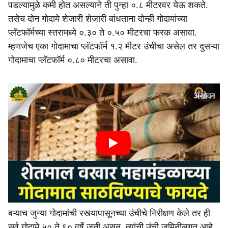
पडल्यामुळे कमी होत असल्याने ती पुन्हा ०.८ मीटरवर येऊ शकते.
तसेच दोन गोदामे शेजारी शेजारी बांधताना दोन्ही गोदामांच्या
प्लॅटफॉर्मच्या स्तरामध्ये ०.३० ते ०.५० मीटरचा फरक असावा.
म्हणजेच एका गोदामाचा प्लॅटफॉर्म १.२ मीटर उंचीचा असेल तर दुसऱ्या
गोदामाचा प्लॅटफॉर्म ०.८० मीटरचा असावा.
बऱ्याच जुन्या गोदामांची रस्त्यापासूनच्या उंचीचे निरीक्षण केले तर ही
सर्व गोदामे ५० ते ६० वर्षे जुनी असून, त्यांची उंची जमिनीलगत आहे.