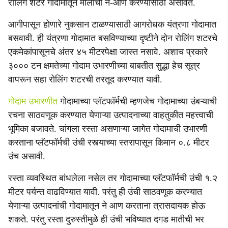
रोलिंग शटर गोदामातून मालाची ने-आण करण्यासाठी असावेत.
आगीपासून होणारे नुकसान टाळण्यासाठी आगरोधक यंत्रणा गोदामात
बसवावी. ही यंत्रणा गोदामात बसविण्याच्या दृष्टीने दोन रोलिंग शटरचे
एकमेकांपासूनचे अंतर ४५ मीटरपेक्षा जास्त नसावे. अशाच प्रकारे
३००० टन क्षमतेच्या गोदाम उभारणीच्या बाबतीत सुद्धा हेच सूत्र
वापरून सहा रोलिंग शटरची तरतूद करण्यात यावी.
गोदाम उभारणीत
गोदामाच्या प्लॅटफॉर्मची म्हणजेच गोदामाच्या उंबऱ्याची
रचना साठवणूक करण्यात येणाऱ्या उत्पादनाच्या वाहतुकीत महत्त्वाची
भूमिका बजावते. चांगला रस्ता असणाऱ्या जागेत गोदामाची उभारणी
करताना प्लॅटफॉर्मची उंची रस्त्याच्या स्तरापासून किमान ०.८ मीटर
उंच असावी.
रस्ता व्यवस्थित बांधलेला नसेल तर गोदामाच्या प्लॅटफॉर्मची उंची १.२
मीटर पर्यन्त वाढविण्यात यावी. परंतु ही उंची साठवणूक करण्यात
येणाऱ्या उत्पादनांची गोदामातून ने आण करताना त्रासदायक होऊ
शकते. परंतु रस्ता दुरुस्तीमुळे ही उंची भविष्यात दगड मातीची भर