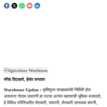
S
o
c
i
a
l
s
Agriculture Warehouse
-
Agrowon
h
मंगेश तिटकारे, हेमंत जगताप
a
Warehouse Update :
कृषिमूल्य साखळ्यांची निर्मिती होत
r
असताना गोदाम उभारणी हा घटक अत्यंत महत्त्वाची भूमिका बजावतो,
e
हे विविध परिस्थितीत शेतकरी, व्यापारी, शेतकरी उत्पादक कंपनी,