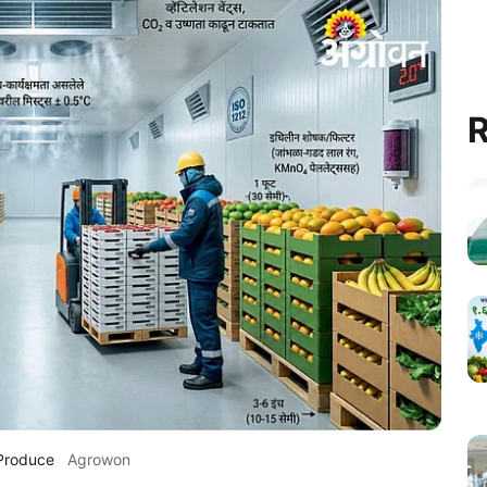
R
 Produce
Agrowon