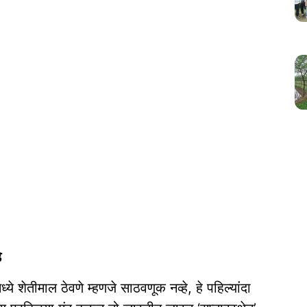
े
े शेतीमाल ठेवणे म्हणजे साठवणूक नव्हे, हे पहिल्यांदा