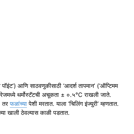
िंग पॉइंट’) आणि साठवणुकीसाठी ‘आदर्श तापमान’ (‘ऑप्टिमम
अरेजमध्ये थर्मोस्टॅटची अचूकता ± ०.५°C राखली जाते.
े, तर
फळांच्या
पेशी मरतात. याला ‘चिलिंग इंज्युरी’ म्हणतात.
्या खाली ठेवल्यास काळी पडतात.