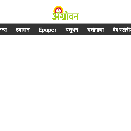
िजन्स
हवामान
Epaper
पशुधन
यशोगाथा
वेब स्टोर