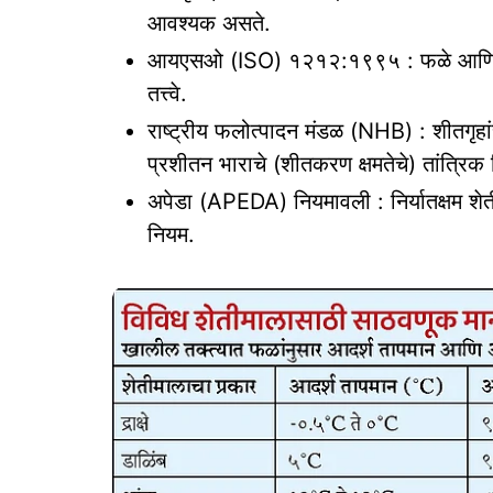
आवश्यक असते.
आयएसओ (ISO) १२१२:१९९५ : फळे आणि भाजीपा
तत्त्वे.
राष्ट्रीय फलोत्पादन मंडळ (NHB) : शीतगृहा
प्रशीतन भाराचे (शीतकरण क्षमतेचे) तांत्रिक
अपेडा (APEDA) नियमावली : निर्यातक्षम शेतीम
नियम.