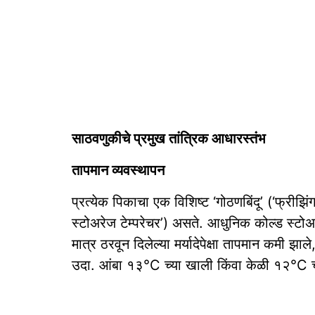
साठवणुकीचे प्रमुख तांत्रिक आधारस्तंभ
तापमान व्यवस्थापन
प्रत्येक पिकाचा एक विशिष्ट ‘गोठणबिंदू’ (‘फ्रीझ
स्टोअरेज टेम्परेचर’) असते. आधुनिक कोल्ड स्टो
मात्र ठरवून दिलेल्या मर्यादेपेक्षा तापमान कमी झाल
उदा. आंबा १३°C च्या खाली किंवा केळी १२°C च