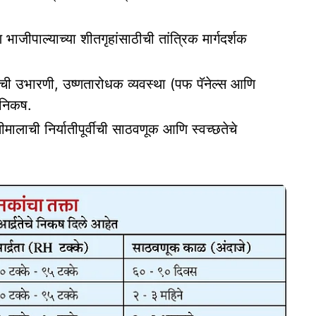
ल्याच्या शीतगृहांसाठीची तांत्रिक मार्गदर्शक
ंची उभारणी, उष्णतारोधक व्यवस्था (पफ पॅनेल्स आणि
 निकष.
ालाची निर्यातीपूर्वीची साठवणूक आणि स्वच्छतेचे