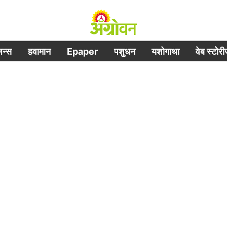
िजन्स
हवामान
Epaper
पशुधन
यशोगाथा
वेब स्टोर