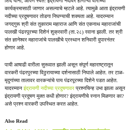
शिंदे यांनी, आपण स्वत: इंद्रायणी नदीवर होणाऱ्या वारीच्या
e
कार्यक्रमासाठी जाणार असल्याचे म्हटले आहे. त्यामुळे आता इंद्रायणी
नदीच्या प्रदुषणावर तोडगा निघण्याची शक्यता आहे. यादरम्यान
जगद्‌गुरू श्री संत तुकाराम महाराज आणि संत एकनाथ महाराजांची
पालखी पंढरपूरच्या दिशेनं शुक्रवारी (ता.२८) रवाना झाली. तर श्री
संत ज्ञानेश्वर महाराजांचे पालखीचे प्रस्थान शनिवारी दुपारनंतर
होणार आहे.
पायी आषाढी वारीला सुरूवात झाली असून संपूर्ण महाराष्ट्रातून
वारकरी पंढरपुरच्या विठुरायाच्या दर्शनासाठी निघाले आहेत. तर टाळ-
मृदुगांच्या तालावर वारकऱ्यांचे पाय पंढरपूरच्या दिशेने पडत आहेत.
यादरम्यान
इंद्रायणी नदीच्या प्रदुषणावर
प्रश्नचिन्ह उभा झाला असून
इंद्रायणी प्रदुषण मुक्त कधी होणार? इंद्रायणीचे स्नान मिळणार का?
असे प्रश्न वारकरी उपस्थित करत आहेत.
Also Read