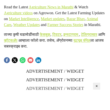
Read the Latest
Agriculture News in Marathi
& Watch
Agriculture videos
on Agrowon. Get the Latest Farming Updates
on
Market Intelligence
,
Market updates
,
Bazar Bhav
,
Animal
Care
,
Weather Updates
and
Farmer Success Stories
in Marathi.
ताज्या कृषी घडामोडींसाठी
फेसबुक
,
ट्विटर
,
इन्स्टाग्राम
,
टेलिग्रामवर
आणि
व्हॉट्सॲप
आम्हाला फॉलो करा. तसेच, ॲग्रोवनच्या
यूट्यूब चॅनेल
ला आजच
सबस्क्राइब करा.
ADVERTISEMENT / WIDGET
ADVERTISEMENT / WIDGET
×
ADVERTISEMENT / WIDGET