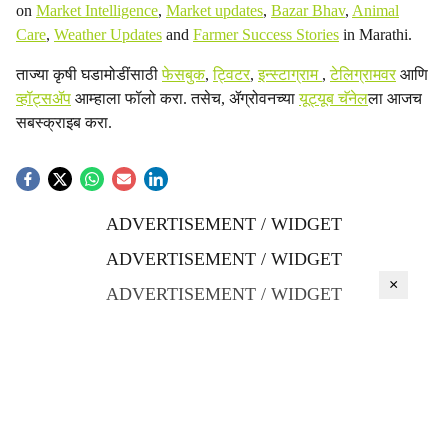
on
Market Intelligence
,
Market updates
,
Bazar Bhav
,
Animal
Care
,
Weather Updates
and
Farmer Success Stories
in Marathi.
ताज्या कृषी घडामोडींसाठी
फेसबुक
,
ट्विटर
,
इन्स्टाग्राम
,
टेलिग्रामवर
आणि
व्हॉट्सॲप
आम्हाला फॉलो करा. तसेच, ॲग्रोवनच्या
यूट्यूब चॅनेल
ला आजच
सबस्क्राइब करा.
ADVERTISEMENT / WIDGET
ADVERTISEMENT / WIDGET
×
ADVERTISEMENT / WIDGET