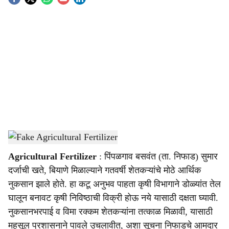
S
o
c
i
a
l
s
Fake Agricultural Fertilizer
-
agrowon
h
Agricultural Fertilizer
: पिंपळगाव बसवंत (ता. निफाड) सुमार
a
दर्जाची खते, बियाणे मिळाल्याने गतवर्षी शेतकऱ्यांचे मोठे आर्थिक
r
नुकसान झाले होते. हा कटू अनुभव पाहता कृषी विभागाने डोळ्यांत तेल
घालून बनावट कृषी निविष्ठाची विक्री होऊ नये यासाठी दक्षता घ्यावी.
e
नुकसानभरपाई व विमा रक्कम शेतकऱ्यांना तत्काळ मिळावी, यासाठी
महसूल प्रशासनाने पावले उचलावीत, अशा सूचना निफाडचे आमदार