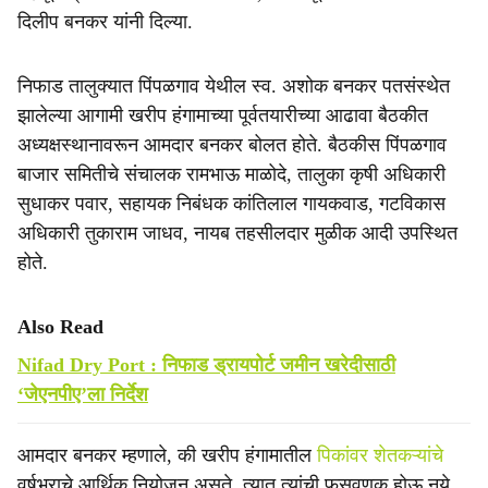
दिलीप बनकर यांनी दिल्या.
निफाड तालुक्यात पिंपळगाव येथील स्व. अशोक बनकर पतसंस्थेत
झालेल्या आगामी खरीप हंगामाच्या पूर्वतयारीच्या आढावा बैठकीत
अध्यक्षस्थानावरून आमदार बनकर बोलत होते. बैठकीस पिंपळगाव
बाजार समितीचे संचालक रामभाऊ माळोदे, तालुका कृषी अधिकारी
सुधाकर पवार, सहायक निबंधक कांतिलाल गायकवाड, गटविकास
अधिकारी तुकाराम जाधव, नायब तहसीलदार मुळीक आदी उपस्थित
होते.
Also Read
Nifad Dry Port : निफाड ड्रायपोर्ट जमीन खरेदीसाठी
‘जेएनपीए’ला निर्देश
आमदार बनकर म्हणाले, की खरीप हंगामातील
पिकांवर शेतकऱ्यांचे
वर्षभराचे आर्थिक नियोजन असते. त्यात त्यांची फसवणूक होऊ नये.