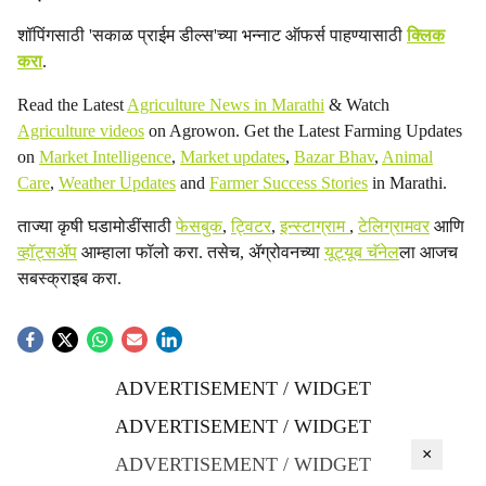
शॉपिंगसाठी 'सकाळ प्राईम डील्स'च्या भन्नाट ऑफर्स पाहण्यासाठी
क्लिक
करा
.
Read the Latest
Agriculture News in Marathi
& Watch
Agriculture videos
on Agrowon. Get the Latest Farming Updates
on
Market Intelligence
,
Market updates
,
Bazar Bhav
,
Animal
Care
,
Weather Updates
and
Farmer Success Stories
in Marathi.
ताज्या कृषी घडामोडींसाठी
फेसबुक
,
ट्विटर
,
इन्स्टाग्राम
,
टेलिग्रामवर
आणि
व्हॉट्सॲप
आम्हाला फॉलो करा. तसेच, ॲग्रोवनच्या
यूट्यूब चॅनेल
ला आजच
सबस्क्राइब करा.
ADVERTISEMENT / WIDGET
ADVERTISEMENT / WIDGET
×
ADVERTISEMENT / WIDGET