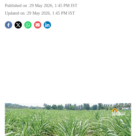
Published on :
29 May 2026, 1:45 PM
IST
Updated on :
29 May 2026, 1:45 PM
IST
S
o
c
i
a
l
s
Proper Nutrient Management Key to Higher Sugarcane Yield
-
Agrowon
h
डॉ. समाधान सुरवसे, डॉ. अभिनंदन पाटील, डॉ. अशोक कडलग
a
Sugarcane Crop Nutrition:
दुष्काळजन्य परिस्थितीत खत