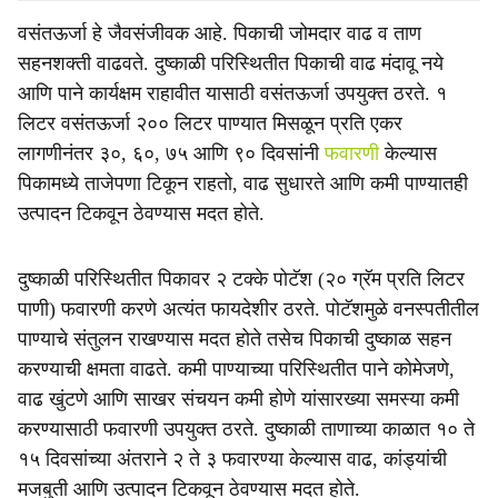
वसंतऊर्जा हे जैवसंजीवक आहे. पिकाची जोमदार वाढ व ताण
सहनशक्ती वाढवते. दुष्काळी परिस्थितीत पिकाची वाढ मंदावू नये
आणि पाने कार्यक्षम राहावीत यासाठी वसंतऊर्जा उपयुक्त ठरते. १
लिटर वसंतऊर्जा २०० लिटर पाण्यात मिसळून प्रति एकर
लागणीनंतर ३०, ६०, ७५ आणि ९० दिवसांनी
फवारणी
केल्यास
पिकामध्ये ताजेपणा टिकून राहतो, वाढ सुधारते आणि कमी पाण्यातही
उत्पादन टिकवून ठेवण्यास मदत होते.
दुष्काळी परिस्थितीत पिकावर २ टक्के पोटॅश (२० ग्रॅम प्रति लिटर
पाणी) फवारणी करणे अत्यंत फायदेशीर ठरते. पोटॅशमुळे वनस्पतीतील
पाण्याचे संतुलन राखण्यास मदत होते तसेच पिकाची दुष्काळ सहन
करण्याची क्षमता वाढते. कमी पाण्याच्या परिस्थितीत पाने कोमेजणे,
वाढ खुंटणे आणि साखर संचयन कमी होणे यांसारख्या समस्या कमी
करण्यासाठी फवारणी उपयुक्त ठरते. दुष्काळी ताणाच्या काळात १० ते
१५ दिवसांच्या अंतराने २ ते ३ फवारण्या केल्यास वाढ, कांड्यांची
मजबुती आणि उत्पादन टिकवून ठेवण्यास मदत होते.