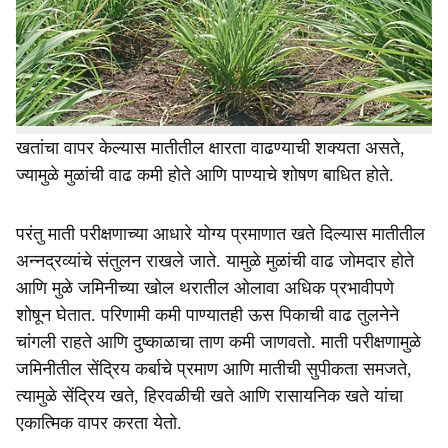
r
व्यवस्थापन करताना जमिनीत पुरेसा ओलावा असताना खतांचा वापर
e
करणे आवश्यक आहे. कोरड्या जमिनीत खतांचा वापर टाळावा. माती
परीक्षणावर आधारित खतांचा वापर केल्यास अनावश्यक खतांचा
अपव्यय टाळला जातो आणि कमी पाण्यातही पिकाला आवश्यक पोषण
योग्य प्रमाणात मिळते. दुष्काळाच्या काळात अतिरिक्त रासायनिक
खतांचा वापर केल्यास मातीतील क्षारता वाढण्याची शक्यता असते,
ज्यामुळे मुळांची वाढ कमी होते आणि पाण्याचे शोषण बाधित होते.
परंतु माती परीक्षणाच्या आधारे योग्य प्रमाणात खते दिल्यास मातीतील
अन्नद्रव्यांचे संतुलन राखले जाते. यामुळे मुळांची वाढ जोमदार होते
आणि मुळे जमिनीच्या खोल थरातील ओलावा अधिक प्रभावीपणे
शोषून घेतात. परिणामी कमी पाण्यातही ऊस पिकाची वाढ तुलनेने
चांगली राहते आणि दुष्काळाचा ताण कमी जाणवतो. माती परीक्षणामुळे
जमिनीतील सेंद्रिय कर्बाचे प्रमाण आणि मातीची सुपीकता समजते,
त्यामुळे सेंद्रिय खते, हिरवळीची खते आणि रासायनिक खते यांचा
एकात्मिक वापर करता येतो.