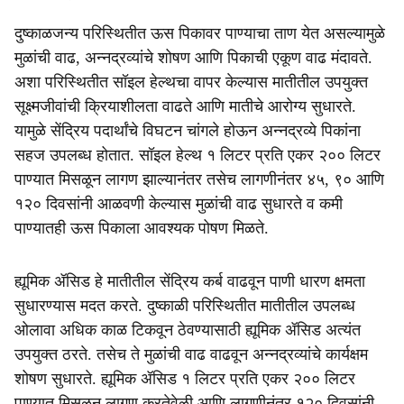
दुष्काळजन्य परिस्थितीत ऊस पिकावर पाण्याचा ताण येत असल्यामुळे
मुळांची वाढ, अन्नद्रव्यांचे शोषण आणि पिकाची एकूण वाढ मंदावते.
अशा परिस्थितीत सॉइल हेल्थचा वापर केल्यास मातीतील उपयुक्त
सूक्ष्मजीवांची क्रियाशीलता वाढते आणि मातीचे आरोग्य सुधारते.
यामुळे सेंद्रिय पदार्थांचे विघटन चांगले होऊन अन्नद्रव्ये पिकांना
सहज उपलब्ध होतात. सॉइल हेल्थ १ लिटर प्रति एकर २०० लिटर
पाण्यात मिसळून लागण झाल्यानंतर तसेच लागणीनंतर ४५, ९० आणि
१२० दिवसांनी आळवणी केल्यास मुळांची वाढ सुधारते व कमी
पाण्यातही ऊस पिकाला आवश्यक पोषण मिळते.
ह्यूमिक ॲसिड हे मातीतील सेंद्रिय कर्ब वाढवून पाणी धारण क्षमता
सुधारण्यास मदत करते. दुष्काळी परिस्थितीत मातीतील उपलब्ध
ओलावा अधिक काळ टिकवून ठेवण्यासाठी ह्यूमिक ॲसिड अत्यंत
उपयुक्त ठरते. तसेच ते मुळांची वाढ वाढवून अन्नद्रव्यांचे कार्यक्षम
शोषण सुधारते. ह्यूमिक ॲसिड १ लिटर प्रति एकर २०० लिटर
पाण्यात मिसळून लागण करतेवेळी आणि लागणीनंतर १२० दिवसांनी