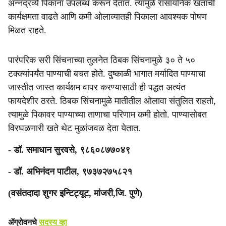
अन्नद्रव्ये पिकांना उपलब्ध करून देतात. त्यामुळे रासायनिक खतांची
कार्यक्षमता वाढते आणि कमी ओलाव्यातही पिकाला आवश्यक पोषण
मिळत राहते.
पारंपरिक सरी सिंचनाच्या तुलनेत ठिबक सिंचनामुळे ३० ते ५०
टक्क्यांपर्यंत पाण्याची बचत होते. दुष्काळी भागात मर्यादित पाण्याचा
जास्तीत जास्त कार्यक्षम वापर करण्यासाठी ही पद्धत अत्यंत
फायदेशीर ठरते. ठिबक सिंचनामुळे मातीतील ओलावा संतुलित राहतो,
त्यामुळे पिकावर पाण्याच्या ताणाचा परिणाम कमी होतो. पाण्यासोबत
विरघळणारी खते थेट मुळांजवळ देता येतात.
- डॉ. समाधान सुरवसे, ९८६०८७७०४९
- डॉ. अभिनंदन पाटील, ९७३७२७५८२१
(वसंतदादा शुगर इन्टिट्यूट, मांजरी,जि. पुणे)
ॲग्रोवनचे
सदस्य व्हा