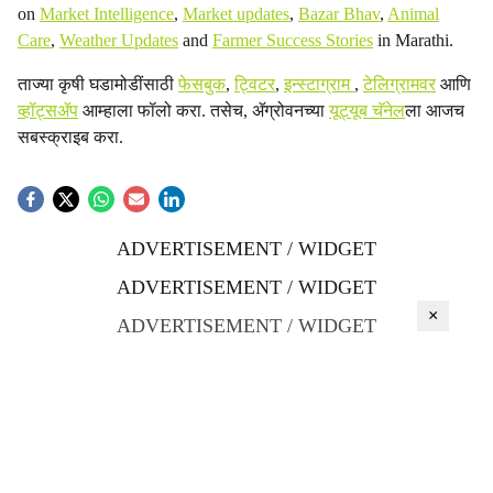
on
Market Intelligence
,
Market updates
,
Bazar Bhav
,
Animal
Care
,
Weather Updates
and
Farmer Success Stories
in Marathi.
ताज्या कृषी घडामोडींसाठी
फेसबुक
,
ट्विटर
,
इन्स्टाग्राम
,
टेलिग्रामवर
आणि
व्हॉट्सॲप
आम्हाला फॉलो करा. तसेच, ॲग्रोवनच्या
यूट्यूब चॅनेल
ला आजच
सबस्क्राइब करा.
ADVERTISEMENT / WIDGET
ADVERTISEMENT / WIDGET
×
ADVERTISEMENT / WIDGET