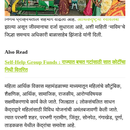
बचत गटांच्या १३ हजारांवर महिलांनी शेतीपूरक व्यवसाय सुरू केले
आहेत. तीन महिला शेतकरी कंपन्या स्थापन झाल्या आहेत. त्याद्वारे
निर्णय प्रक्रियेतील सहभाग वाढला आहे.
आर्थिकदृष्ट्या स्वावलंबी
झाल्या असून जीवमानाचा दर्जा सुधारला आहे, अशी माहिती ‘माविम’चे
जिल्हा समन्वय अधिकारी बाळासाहेब झिंजाडे यांनी दिली.
Also Read
Self-Help Group Funds : राज्यात बचत गटांसाठी सात कोटींचा
निधी वितरित
महिला आर्थिक विकास महामंडळाच्या माध्यमातून महिलांचे कौटुंबिक,
शैक्षणिक, आर्थिक, सामाजिक, राजकीय, आरोग्यविषयक
सक्षमीकरणाचे कार्य केले जाते. जिल्ह्यात ८ लोकसंचलित साधन
केंद्राद्वारे महिलांसाठी विविध योजनांची अमंलबजावणी केली जाते.
त्यात परभणी शहर, परभणी ग्रामीण, जिंतूर, सोनपेठ, गंगाखेड, पूर्णा,
ताडकळस येथील केंद्रांचा समावेश आहे.