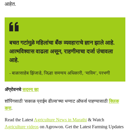
आहेत.
बचत गटांमुळे महिलांचा बँक व्यवहाराचे ज्ञान झाले आहे.
आत्मविश्‍वास वाढला असून, राहणीमाचा दर्जा उंचावला
आहे.
- बाळासाहेब झिंजाडे, जिल्हा समन्वय अधिकारी, ‘माविम’, परभणी
ॲग्रोवनचे
सदस्य व्हा
शॉपिंगसाठी 'सकाळ प्राईम डील्स'च्या भन्नाट ऑफर्स पाहण्यासाठी
क्लिक
करा
.
Read the Latest
Agriculture News in Marathi
& Watch
Agriculture videos
on Agrowon. Get the Latest Farming Updates