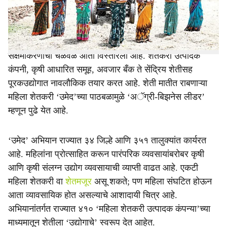
e
निर्माण केल्या आहेत.
बचत गटांच्या माध्यमातून कृषी क्षेत्रात सुरू झालेली महिला
सक्षमीकरणाची चळवळ आता विस्तारली आहे. शेतकरी उत्पादक
कंपनी, कृषी आधारित समूह, अवजार बँक ते सेंद्रिय शेतीसह
पूरकउद्योगात नावलौकिक तयार करत आहे. शेती मातीत राबणाऱ्या
महिला शेतकरी ‘उमेद’च्या पाठबळामुळे ‘अॅग्री-बिझनेस लीडर’
म्हणून पुढे येत आहे.
‘उमेद’ अभियान राज्यात ३४ जिल्हे आणि ३५१ तालुक्यांत कार्यरत
आहे. महिलांना प्रोत्साहित करून पारंपरिक व्यवसायांबरोबर कृषी
आणि कृषी संलग्न उद्योग व्यवसायाची व्याप्ती वाढत आहे. एकटी
महिला शेतकरी वा
शेतमजूर
असू शकते; पण महिला संघटित होऊन
आता व्यावसायिक होत असल्याचे आशादायी चित्र आहे.
अभियानांतर्गत राज्यात ४१० ‘महिला शेतकरी उत्पादक कंपन्या’च्या
माध्यमातून शेतीला ‘उद्योगाचे’ स्वरूप देत आहेत.