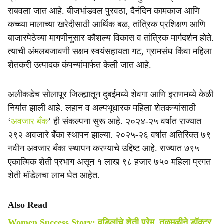
राबवला जात आहे. बीजभांडवल पुरवठा, दैनंदिन कामकाज आणि
कच्च्या मालाच्या खरेदीसाठी आर्थिक बळ, तांत्रिक प्रशिक्षण आणि
बाजारपेठेच्या मागणीनुसार कौशल्य विकास व तांत्रिक मार्गदर्शन होते.
त्याची अंमलबजावणी सक्षम स्वयंसहायता गट, ग्रामसंघ किंवा महिला
शेतकरी उत्पादक कंपन्यांमार्फत केली जात आहे.
अलीकडेच सोलापूर जिल्ह्यातून दुबईमध्ये शेवगा आणि इराणमध्ये केळी
निर्यात झाली आहे. लहान व अल्पभूधारक महिला शेतकऱ्यांसाठी
‘
अवजार बँक
’ ही संकल्पना सुरू आहे. २०२४-२५ वर्षात राज्यात
२९२ अवजारे बँका स्थापन झाल्या. २०२५-२६ वर्षात अतिरिक्त ७९
नवीन अवजार बँका स्थापन करण्याचे उद्दिष्ट आहे. राज्यात ७९५
एकात्मिक शेती प्रभाग असून १ लाख ९८ हजार ७५० महिला प्रगत
शेती मॉडेलचा लाभ घेत आहेत.
Also Read
Women Success Story: वडिलांचे शेती प्रेम, तळमळीने डॉक्टर