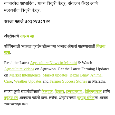
बाजारपेठ आधारित : धान्य विक्री केंद्र, संकलन केंद्र आणि
मत्स्यबीज विक्री केंद्र.
सरला महाले ७०३०६७८१२०
ॲग्रोवनचे
सदस्य व्हा
शॉपिंगसाठी 'सकाळ प्राईम डील्स'च्या भन्नाट ऑफर्स पाहण्यासाठी
क्लिक
करा
.
Read the Latest
Agriculture News in Marathi
& Watch
Agriculture videos
on Agrowon. Get the Latest Farming Updates
on
Market Intelligence
,
Market updates
,
Bazar Bhav
,
Animal
Care
,
Weather Updates
and
Farmer Success Stories
in Marathi.
ताज्या कृषी घडामोडींसाठी
फेसबुक
,
ट्विटर
,
इन्स्टाग्राम
,
टेलिग्रामवर
आणि
व्हॉट्सॲप
आम्हाला फॉलो करा. तसेच, ॲग्रोवनच्या
यूट्यूब चॅनेल
ला आजच
सबस्क्राइब करा.