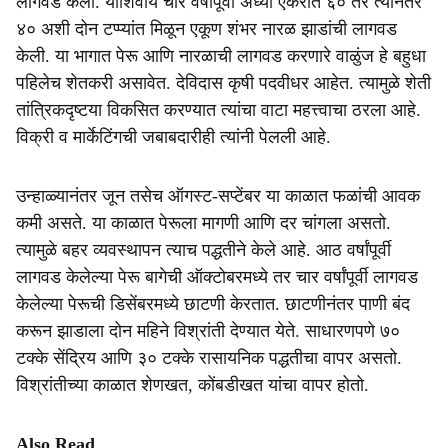
लागवड केली. याशिवाय चार वर्षांपूर्वी अर्ध्या एकरांत ६० तर त्यानंतर
४० अशी दोन टप्प्यांत मिळून एकूण शंभर नारळ झाडांची लागवड
केली. या भागात पेरू आणि नारळाची लागवड करणारे वाळुंज हे बहुधा
पहिलेच शेतकरी असावेत. देविदास कृषी पदवीधर आहेत. त्यामुळे शेती
तांत्रिकदृष्टया विकसित करण्यात त्यांचा वाटा महत्त्वाचा ठरला आहे.
विक्री व मार्केटिंगची जबाबदारीही त्यांनी पेलली आहे.
उन्हाळ्यानंतर जून तसेच ऑगस्ट-सप्टेंबर या काळात फळांची आवक
कमी असते. या काळात पेरूला मागणी आणि दर चांगला असतो.
त्यामुळे बहर व्यवस्थापन त्याच पद्धतीने केले आहे. आठ वर्षांपूर्वी
लागवड केलेल्या पेरू बागेची ऑक्टोबरमध्ये तर चार वर्षांपूर्वी लागवड
केलेल्या पेरूची डिसेंबरमध्ये छाटणी केरतात. छाटणीनंतर पाणी बंद
करून झाडाला दोन महिने विश्रांती देण्यात येते. साधारणपणे ७०
टक्के सेंद्रिय आणि ३० टक्के रासायनिक पद्धतीचा वापर असतो.
विश्रांतीच्या काळात शेणखत, कोंबडीखत यांचा वापर होतो.
Also Read