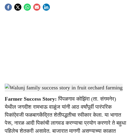
S
o
c
i
a
l
s
Walunj family success story in fruit orchard farming
-
Agrowon
h
Farmer Success Story:
पिंपळगाव कोझिंरा (ता. संगमनेर)
a
येथील जगदीश रामभाऊ वाळुंज यांनी आठ वर्षांपूर्वी पारंपरिक
r
पिकांऐवजी फळबागकेंद्रित शेतीपद्धतीचा स्वीकार केला. या भागात
पेरू, नारळ आदी पिकांची लागवड करण्याचा प्रयोग करणारे ते बहुधा
e
पहिलेच शेतकरी असावेत. बाजारात मागणी असण्याच्या काळात