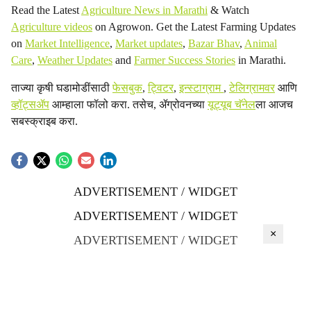
Read the Latest
Agriculture News in Marathi
& Watch
Agriculture videos
on Agrowon. Get the Latest Farming Updates
on
Market Intelligence
,
Market updates
,
Bazar Bhav
,
Animal
Care
,
Weather Updates
and
Farmer Success Stories
in Marathi.
ताज्या कृषी घडामोडींसाठी
फेसबुक
,
ट्विटर
,
इन्स्टाग्राम
,
टेलिग्रामवर
आणि
व्हॉट्सॲप
आम्हाला फॉलो करा. तसेच, ॲग्रोवनच्या
यूट्यूब चॅनेल
ला आजच
सबस्क्राइब करा.
ADVERTISEMENT / WIDGET
ADVERTISEMENT / WIDGET
×
ADVERTISEMENT / WIDGET