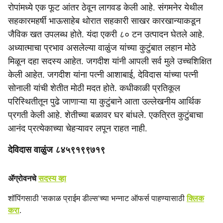
रोपांमध्ये एक फूट आंतर ठेवून लागवड केली आहे. संगमनेर येथील
सहकारमहर्षी भाऊसाहेब थोरात सहकारी साखर कारखान्याकडून
जैविक खत उपलब्ध होते. यंदा एकरी ८० टन उत्पादन घेतले आहे.
अध्यात्माचा प्रभाव असलेल्या वाळुंज यांच्या कुटुंबात लहान मोठे
मिळून दहा सदस्य आहेत. जगदीश यांनी आपली सर्व मुले उच्चशिक्षित
केली आहेत. जगदीश यांना पत्नी आशाबाई, देविदास यांच्या पत्नी
सोनाली यांची शेतीत मोठी मदत होते. कधीकाळी प्रतिकूल
परिस्थितीतून पुढे जाणाऱ्या या कुटुंबाने आता उल्लेखनीय आर्थिक
प्रगती केली आहे. शेतीच्या बळावर घर बांधले. एकत्रित कुटुंबाचा
आनंद प्रत्येकाच्या चेहऱ्यावर लपून राहत नाही.
देविदास वाळुंज ८४५९१९९७१९
ॲग्रोवनचे
सदस्य व्हा
शॉपिंगसाठी 'सकाळ प्राईम डील्स'च्या भन्नाट ऑफर्स पाहण्यासाठी
क्लिक
करा
.