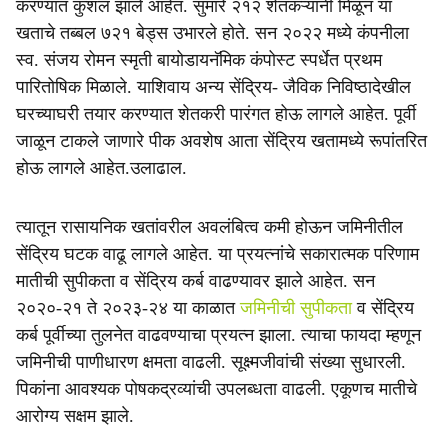
करण्यात कुशल झाले आहेत. सुमारे २१२ शेतकऱ्यांनी मिळून या
खताचे तब्बल ७२१ बेड्‍स उभारले होते. सन २०२२ मध्ये कंपनीला
स्व. संजय रोमन स्मृती बायोडायनॅमिक कंपोस्ट स्पर्धेत प्रथम
पारितोषिक मिळाले. याशिवाय अन्य सेंद्रिय- जैविक निविष्ठादेखील
घरच्याघरी तयार करण्यात शेतकरी पारंगत होऊ लागले आहेत. पूर्वी
जाळून टाकले जाणारे पीक अवशेष आता सेंद्रिय खतामध्ये रूपांतरित
होऊ लागले आहेत.उलाढाल.
त्यातून रासायनिक खतांवरील अवलंबित्व कमी होऊन जमिनीतील
सेंद्रिय घटक वाढू लागले आहेत. या प्रयत्नांचे सकारात्मक परिणाम
मातीची सुपीकता व सेंद्रिय कर्ब वाढण्यावर झाले आहेत. सन
२०२०-२१ ते २०२३-२४ या काळात
जमिनीची सुपीकता
व सेंद्रिय
कर्ब पूर्वीच्या तुलनेत वाढवण्याचा प्रयत्न झाला. त्याचा फायदा म्हणून
जमिनीची पाणीधारण क्षमता वाढली. सूक्ष्मजीवांची संख्या सुधारली.
पिकांना आवश्यक पोषकद्रव्यांची उपलब्धता वाढली. एकूणच मातीचे
आरोग्य सक्षम झाले.