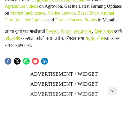
Agriculture videos
on Agrowon. Get the Latest Farming Updates
on
Market Intelligence
,
Market updates
,
Bazar Bhav
,
Animal
Care
,
Weather Updates
and
Farmer Success Stories
in Marathi.
ताज्या कृषी घडामोडींसाठी
फेसबुक
,
ट्विटर
,
इन्स्टाग्राम
,
टेलिग्रामवर
आणि
व्हॉट्सॲप
आम्हाला फॉलो करा. तसेच, ॲग्रोवनच्या
यूट्यूब चॅनेल
ला आजच
सबस्क्राइब करा.
ADVERTISEMENT / WIDGET
ADVERTISEMENT / WIDGET
×
ADVERTISEMENT / WIDGET