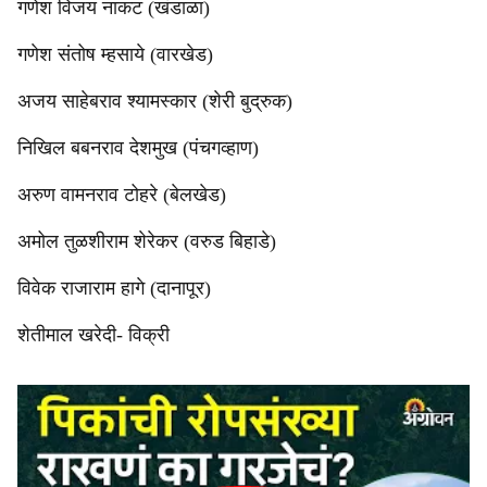
गणेश विजय नाकट (खंडाळा)
गणेश संतोष म्हसाये (वारखेड)
अजय साहेबराव श्‍यामस्कार (शेरी बुद्रुक)
निखिल बबनराव देशमुख (पंचगव्हाण)
अरुण वामनराव टोहरे (बेलखेड)
अमोल तुळशीराम शेरेकर (वरुड बिहाडे)
विवेक राजाराम हागे (दानापूर)
शेतीमाल खरेदी- विक्री