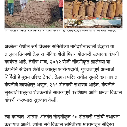
e
देऊन त्यांना त्यामध्ये कुशल केले आहे. त्याचबरोबर बांधावरून तूर,
हरभरा व गहू खरेदी- विक्रीतून कंपनीने वार्षिक दीड कोटींच्या
उलाढालीपर्यंत झेप घेतली आहे. सेंद्रिय शेतीतून आरोग्यदायी अन्न
निर्मितीसोबत शेतकरी सक्षमीकरण हे उद्दिष्टही कंपनीने जपले आहे.
अकोला येथील सर्ग विकास समितीच्या मार्गदर्शनाखाली तेल्हारा या
तालुका ठिकाणी तेल्हारा जैविक शेती मिशन शेतकरी उत्पादक कंपनी
कार्यरत आहे. तेवीस मार्च, २०१२ रोजी नोंदणीकृत झालेल्या या
कंपनीने सेंद्रिय शेती व त्यातून आरोग्यदायी, गुणवत्तापूर्ण अन्नाची
निर्मिती हे मुख्य उद्दिष्ट ठेवले. तेल्हारा परिसरातील सुमारे दहा गावांत
कंपनीचे कार्यक्षेत्र असून, २११ शेतकरी सभासद आहेत. कंपनीने
सुरुवातीपासूनच शेतकऱ्यांचे सातत्यपूर्ण प्रशिक्षण आणि क्षमता विकास
बांधणी करण्यास सुरुवात केली.
त्या काळात ‘आत्मा’ अंतर्गत नोंदणीकृत १० शेतकरी गटांची स्थापना
करण्यात आली. त्यांना सर्ग विकास समितीच्या माध्यमातून सेंद्रिय