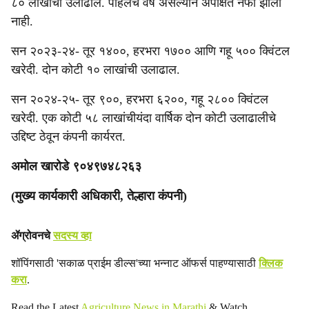
८० लाखांची उलाढाल. पहिलेच वर्ष असल्याने अपेक्षित नफा झाला
नाही.
सन २०२३-२४- तूर १४००, हरभरा १७०० आणि गहू ५०० क्विंटल
खरेदी. दोन कोटी १० लाखांची उलाढाल.
सन २०२४-२५- तूर ९००, हरभरा ६२००, गहू २८०० क्विंटल
खरेदी. एक कोटी ५८ लाखांचीयंदा वार्षिक दोन कोटी उलाढालीचे
उद्दिष्ट ठेवून कंपनी कार्यरत.
अमोल खारोडे ९०४९७४८२६३
(मुख्य कार्यकारी अधिकारी, तेल्हारा कंपनी)
ॲग्रोवनचे
सदस्य व्हा
शॉपिंगसाठी 'सकाळ प्राईम डील्स'च्या भन्नाट ऑफर्स पाहण्यासाठी
क्लिक
करा
.
Read the Latest
Agriculture News in Marathi
& Watch