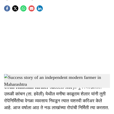
S
o
c
i
a
l
s
Success story of an independent modern farmer in Maharashtra
-
Agrowon
h
Uruli Kanchan farmer success story:
पुणे जिल्ह्यातील
a
उरूळी कांचन (ता. हवेली) येथील मनीषा काळूराम शेलार यांनी तुती
r
रोपेनिर्मितीचा वेगळा व्यवसाय निवडून त्यात यशस्वी करिअर केले
आहे. आज वर्षाला आठ ते नऊ लाखांच्या रोपांची निर्मिती त्या करतात.
e