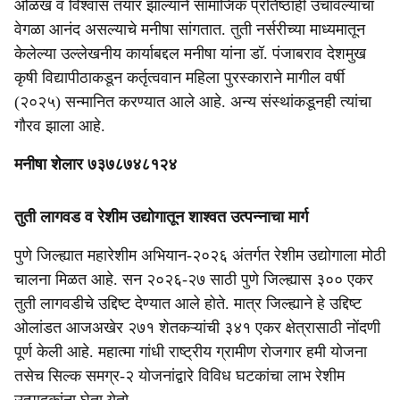
ओळख व विश्‍वास तयार झाल्याने सामाजिक प्रतिष्ठाही उंचावल्याचा
वेगळा आनंद असल्याचे मनीषा सांगतात. तुती नर्सरीच्या माध्यमातून
केलेल्या उल्लेखनीय कार्याबद्दल मनीषा यांना डॉ. पंजाबराव देशमुख
कृषी विद्यापीठाकडून कर्तृत्ववान महिला पुरस्काराने मागील वर्षी
(२०२५) सन्मानित करण्यात आले आहे. अन्य संस्थांकडूनही त्यांचा
गौरव झाला आहे.
मनीषा शेलार ७३७८७४८१२४
तुती लागवड व रेशीम उद्योगातून शाश्वत उत्पन्नाचा मार्ग
पुणे जिल्ह्यात महारेशीम अभियान-२०२६ अंतर्गत रेशीम उद्योगाला मोठी
चालना मिळत आहे. सन २०२६-२७ साठी पुणे जिल्ह्यास ३०० एकर
तुती लागवडीचे उद्दिष्ट देण्यात आले होते. मात्र जिल्ह्याने हे उद्दिष्ट
ओलांडत आजअखेर २७१ शेतकऱ्यांची ३४१ एकर क्षेत्रासाठी नोंदणी
पूर्ण केली आहे. महात्मा गांधी राष्ट्रीय ग्रामीण रोजगार हमी योजना
तसेच सिल्क समग्र-२ योजनांद्वारे विविध घटकांचा लाभ रेशीम