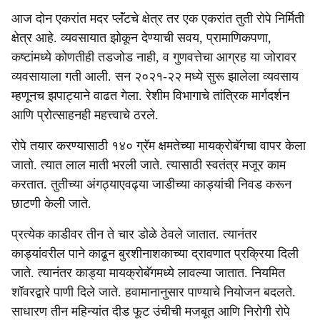
आज दोन एकरांत मदर प्लॅंटचे क्षेत्र तर एक एकरांत तुती रोपे निर्मिती
क्षेत्र आहे. व्यवसायात झोकून देण्याची सवय, प्रामाणिकपणा,
कष्टांमध्ये कोणतीही तडजोड नाही, व गुणवत्तेचा आग्रह या जोरावर
व्यवसायाला गती आली. सन २०२१-२२ मध्ये सुरू झालेला व्यवसाय
म्हणूनच झपाट्याने वाढत गेला. रेशीम विभागाचे तांत्रिक मार्गदर्शन
आणि प्रोत्साहनही महत्त्वाचे ठरले.
रोपे तयार करण्यासाठी १४० ग्रॅम क्षमतेच्या मायक्रोबॅगचा वापर केला
जातो. त्यात लाल माती भरली जाते. त्यासाठी स्वतंत्र मजूर काम
करतात. तुतीच्या अंगठ्याएवढ्या जाडीच्या काड्यांची निवड करून
छाटणी केली जाते.
प्रत्येक काडीवर तीन ते चार डोळे ठेवले जातात. त्यानंतर
काड्यांवरील पाने काढून बुरशीनाशकाच्या द्रावणात प्रक्रिया दिली
जाते. त्यानंतर काड्या मायक्रोबॅगमध्ये लावल्या जातात. नियमित
शॉवरद्वारे पाणी दिले जाते. हवामानानुसार पाण्याचे नियोजन बदलते.
साधारण तीन महिन्यांत दीड फूट उंचीची मजबूत आणि निरोगी रोपे