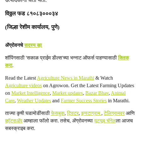
उत्पादकांना घेता येतो.
विठ्ठल फड ८१०८३०००३४
(जिल्हा रेशीम कार्यालय, पुणे)
ॲग्रोवनचे
सदस्य व्हा
शॉपिंगसाठी 'सकाळ प्राईम डील्स'च्या भन्नाट ऑफर्स पाहण्यासाठी
क्लिक
करा
.
Read the Latest
Agriculture News in Marathi
& Watch
Agriculture videos
on Agrowon. Get the Latest Farming Updates
on
Market Intelligence
,
Market updates
,
Bazar Bhav
,
Animal
Care
,
Weather Updates
and
Farmer Success Stories
in Marathi.
ताज्या कृषी घडामोडींसाठी
फेसबुक
,
ट्विटर
,
इन्स्टाग्राम
,
टेलिग्रामवर
आणि
व्हॉट्सॲप
आम्हाला फॉलो करा. तसेच, ॲग्रोवनच्या
यूट्यूब चॅनेल
ला आजच
सबस्क्राइब करा.