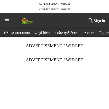
ADVERTISEMENT / WIDGET
ADVERTISEMENT / WIDGET
Sign in
H
शेती उत्पादन वाढवा
ॲग्रो विशेष
मार्केट इन्टेलिजन्स
हवामान
Epape
e
a
ADVERTISEMENT / WIDGET
d
e
r
ADVERTISEMENT / WIDGET
m
e
n
u
i
t
e
m
s