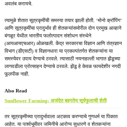
अवलंब करायचे.
त्यामुळे शेतात सूत्रकृमींची समस्या तयार झाली होती. ‘मोनो क्रॉपिंग’
आणि सूत्रकृमींचा प्रादुर्भाव ही शेतकऱ्यांसमोरील दोन प्रमुख आव्हाने
बंगळूर येथील भारतीय फलोत्पादन संशोधन संस्थेने
(आयआयएचआर) ओळखली. केंद्र सरकारचा विज्ञान आणि तंत्रज्ञान
विभाग (डीएसटी) व विज्ञानधारा या प्रकल्पांतर्गत शेतकऱ्यांना या
समस्येवर उपाय देण्याचे ठरवले. त्यासाठी नयनाहल्ली भागात झेंडूच्या
लागवडीला प्रोत्साहन देण्याचे ठरवले. झेंडू हे केवळ फायदेशीर नगदी
फूलपीक नाही.
Also Read
Sunflower Farming: अजंदेत बहरतेय सूर्यफुलाची शेती
तर सूत्रकृमीच्या प्रादुर्भावाला अटकाव करण्याचे गुणधर्म या पिकात
आहेत. या पार्श्वभूमीवर जमिनीचे आरोग्य सुधारणे व शेतकऱ्यांना