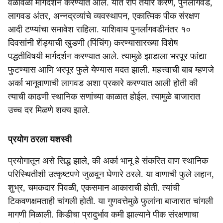
वेळोवेळी मार्गदर्शन करण्यात आले. यात रोपे तयार करणे, पुनर्लागवड,
लागवड अंतर, अन्नद्रव्यांचे व्यवस्थापन, एकात्मिक पीक संरक्षण
आदी टप्प्यांचा समावेश राहिला. याशिवाय पुनर्लागवडीनंतर १०
दिवसांनी शेंड्याची खुडणी (पिंचिंग) करण्यासारख्या विशेष
पद्धतीविषयी मार्गदर्शन करण्यात आले. त्यामुळे झाडाला भरपूर फांद्या
फुटण्यास आणि भरपूर फुले येण्यास मदत झाली. महत्त्वाची बाब म्हणजे
अर्का भानूवाणाची लागवड अशा प्रकारे करण्यात आली होती की
त्याची काढणी स्थानिक सणांच्या काळात होईल. त्यामुळे बाजारात
उच्च दर मिळणे शक्य झाले.
प्रयोग ठरला यशस्वी
प्रयोगातून असे सिद्ध झाले, की अर्का भानू हे संकरित वाण स्थानिक
परिस्थितीशी उत्कृष्टपणे जुळवून घेणारे ठरले. या वाणाची फुले लहान,
शुभ्र, चमकदार पिवळी, एकसमान आकाराची होती. त्यांची
टिकवणक्षमताही चांगली होती. या गुणवत्तेमुळे फुलांना बाजारात चांगली
मागणी मिळाली. किडीचा प्रादुर्भाव कमी झाल्याने पीक संरक्षणाचा