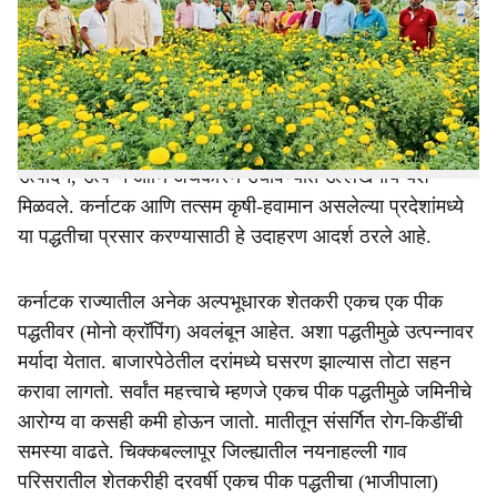
r
सर्वसमावेशक पॅकेज व मार्गदर्शन, सण-उत्सव लक्षात घेऊन
बाजाराभिमुख नियोजन आदींची एकत्रित सांगड अत्यंत महत्त्वाची
e
ठरते. कर्नाटक राज्यातील नयनाहल्ली गावातील पुष्पावती या
अल्पभूधारक मात्र प्रगतिशील शेतकरी महिलेने त्याच आधारे
‘आयआयएचआर’ संस्थेच्या झेंडूचा प्रयोग यशस्वी केला. त्यातून
उत्पादन, उत्पन्न आणि अर्थकारण उंचावण्यात उल्लेखनीय यश
मिळवले. कर्नाटक आणि तत्सम कृषी-हवामान असलेल्या प्रदेशांमध्ये
या पद्धतीचा प्रसार करण्यासाठी हे उदाहरण आदर्श ठरले आहे.
कर्नाटक राज्यातील अनेक अल्पभूधारक शेतकरी एकच एक पीक
पद्धतीवर (मोनो क्रॉपिंग) अवलंबून आहेत. अशा पद्धतीमुळे उत्पन्नावर
मर्यादा येतात. बाजारपेठेतील दरांमध्ये घसरण झाल्यास तोटा सहन
करावा लागतो. सर्वांत महत्त्वाचे म्हणजे एकच पीक पद्धतीमुळे जमिनीचे
आरोग्य वा कसही कमी होऊन जातो. मातीतून संसर्गित रोग-किडींची
समस्या वाढते. चिक्कबल्लापूर जिल्ह्यातील नयनाहल्ली गाव
परिसरातील शेतकरीही दरवर्षी एकच पीक पद्धतीचा (भाजीपाला)