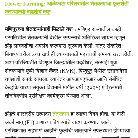
Flower Farming: आळेफाटा परिसरातील शेतकऱ्यांचा फूलशेती
करण्याकडे वाढतोय कल
मणिपूरच्या शेतकऱ्यांनाही मिळाले यश :
मणिपूर राज्यातील काही
प्रगतिशील शेतकऱ्यांनी देखील उत्पन्नाचे अतिरिक्त साधन म्हणून
झेंडू लागवडीचा अवलंब करण्यास सुरुवात केली. मात्र संकरित
बियाण्यांवरील उच्च खर्च ही त्यांच्यासाठी महत्त्वाची समस्या ठरत होती.
अशा परिस्थितीत विष्णूपर जिल्ह्यातील पदवीधर, उत्साही युवा
शेतकऱ्याने कृषी विज्ञान केंद्र (KVK), विष्णुपूर येथील उद्यानविद्या
तज्ज्ञांशी संपर्क साधला. त्यानंतर आयआयएचआर आणि संबंधित
केव्हीके यांच्या संयुक्त विद्यमाने मागील वर्षी (२०२५) एप्रिलमध्ये
तीनदिवसीय प्रशिक्षण कार्यक्रम घेण्यात आला.
झेंडूचे शास्त्रीय उत्पादन
तंत्रज्ञान
हा त्याचा विषय होता. या वेळी
अर्का भानू (F1) वाणाच्या बियाण्यांचे वाटप करण्यात आले.
प्रशिक्षणात सहभागी काहींनी फुलांची सातत्याने उपलब्धता होण्याच्या