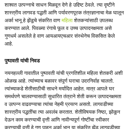
शाश्‍वत उत्पन्नाचे साधन मिळवून देणे हे उद्दिष्ट ठेवले. त्या दृष्टीने
शास्त्रीय लागवड पद्धती आणि पर्यावरणपूरक तंत्रज्ञानाचा मेळ घालून
अर्का भानू हे झेंडूचे संकरित वाण
महिला
शेतकऱ्यांसाठी उपलब्ध
करण्यात आले. पिवळ्‍या रंगाचे फूल व उच्च उत्पादनक्षमता असे
गुणधर्म असलेले हे वाण आयआयएचआर संस्थेनेच विकसित केले
आहे.
पुष्पावती यांची निवड
नयनहल्ली गावातील पुष्पावती यांची प्रगतिशील महिला शेतकरी अशी
ओळख आहे. त्यांच्याच बळावर संपूर्ण घराचा उदरनिर्वाह चालतो.
त्यांच्याकडे शेतीसाठीची साधने मर्यादित आहेत. मात्र आपले घर
समर्थपणे चालवण्यासाठी सुधारित तंत्राने शेती करून उत्पादनक्षमता
व उत्पन्न वाढवण्याचा त्यांचा नेहमी प्रयत्न असतो. लागवडीच्या
शास्त्रीय पद्धतींचा त्या अवलंब करतात. शेतीविषयक निष्ठा, झोकून
देऊन काम करण्याची वृत्ती आणि नावीन्यपूर्ण गोष्टींचा स्वीकार
करण्याची वृत्ती हे गुण पाहून अर्का भानू या संकरित झेंडू लागवडीच्या