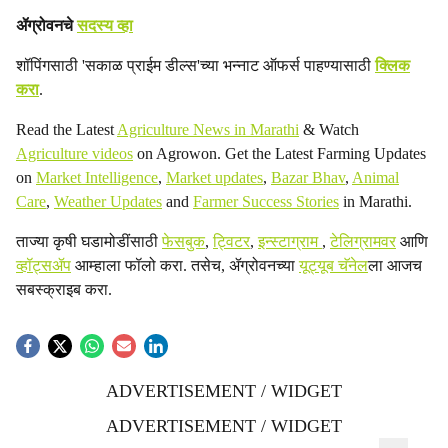
ॲग्रोवनचे
सदस्य व्हा
शॉपिंगसाठी 'सकाळ प्राईम डील्स'च्या भन्नाट ऑफर्स पाहण्यासाठी
क्लिक
करा
.
Read the Latest
Agriculture News in Marathi
& Watch
Agriculture videos
on Agrowon. Get the Latest Farming Updates
on
Market Intelligence
,
Market updates
,
Bazar Bhav
,
Animal
Care
,
Weather Updates
and
Farmer Success Stories
in Marathi.
ताज्या कृषी घडामोडींसाठी
फेसबुक
,
ट्विटर
,
इन्स्टाग्राम
,
टेलिग्रामवर
आणि
व्हॉट्सॲप
आम्हाला फॉलो करा. तसेच, ॲग्रोवनच्या
यूट्यूब चॅनेल
ला आजच
सबस्क्राइब करा.
ADVERTISEMENT / WIDGET
ADVERTISEMENT / WIDGET