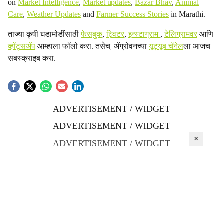
on
Market Intelligence
,
Market updates
,
Bazar Bhav
,
Animal
Care
,
Weather Updates
and
Farmer Success Stories
in Marathi.
ताज्या कृषी घडामोडींसाठी
फेसबुक
,
ट्विटर
,
इन्स्टाग्राम
,
टेलिग्रामवर
आणि
व्हॉट्सॲप
आम्हाला फॉलो करा. तसेच, ॲग्रोवनच्या
यूट्यूब चॅनेल
ला आजच
सबस्क्राइब करा.
ADVERTISEMENT / WIDGET
ADVERTISEMENT / WIDGET
×
ADVERTISEMENT / WIDGET