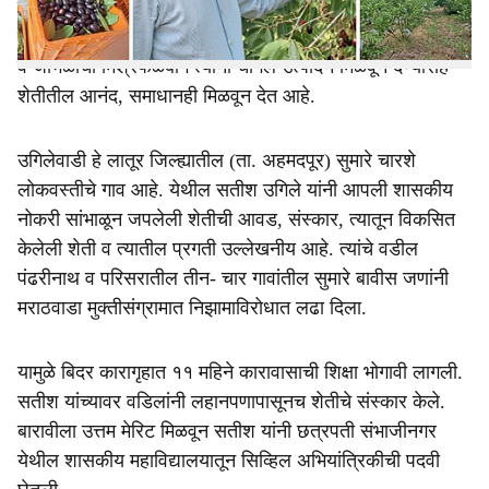
लातूर जिल्ह्यात सुमारे ३५ ते ४० एकरांचे व्यवस्थापन ते लिलया
सांभाळत आहेत. शेतीत विविध सुविधा त्यांनी तयार केल्या आहेत. पेरू
व जांभळाची मिश्रफळबाग त्यांना चांगले उत्पादन मिळवून देण्यासह
शेतीतील आनंद, समाधानही मिळवून देत आहे.
उगिलेवाडी हे लातूर जिल्ह्यातील (ता. अहमदपूर) सुमारे चारशे
लोकवस्तीचे गाव आहे. येथील सतीश उगिले यांनी आपली शासकीय
नोकरी सांभाळून जपलेली शेतीची आवड, संस्कार, त्यातून विकसित
केलेली शेती व त्यातील प्रगती उल्लेखनीय आहे. त्यांचे वडील
पंढरीनाथ व परिसरातील तीन- चार गावांतील सुमारे बावीस जणांनी
मराठवाडा मुक्तीसंग्रामात निझामाविरोधात लढा दिला.
यामुळे बिदर कारागृहात ११ महिने कारावासाची शिक्षा भोगावी लागली.
सतीश यांच्यावर वडिलांनी लहानपणापासूनच शेतीचे संस्कार केले.
बारावीला उत्तम मेरिट मिळवून सतीश यांनी छत्रपती संभाजीनगर
येथील शासकीय महाविद्यालयातून सिव्हिल अभियांत्रिकीची पदवी