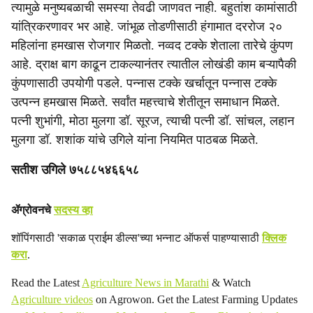
त्यामुळे मनुष्यबळाची समस्या तेवढी जाणवत नाही. बहुतांश कामांसाठी
यांत्रिकरणावर भर आहे. जांभूळ तोडणीसाठी हंगामात दररोज २०
महिलांना हमखास रोजगार मिळतो. नव्वद टक्के शेताला तारेचे कुंपण
आहे. द्राक्ष बाग काढून टाकल्यानंतर त्यातील लोखंडी काम बऱ्यापैकी
कुंपणासाठी उपयोगी पडले. पन्नास टक्के खर्चातून पन्नास टक्के
उत्पन्न हमखास मिळते. सर्वांत महत्त्वाचे शेतीतून समाधान मिळते.
पत्नी शुभांगी, मोठा मुलगा डॉ. सूरज, त्याची पत्नी डॉ. सांचल, लहान
मुलगा डॉ. शशांक यांचे उगिले यांना नियमित पाठबळ मिळते.
सतीश उगिले ७५८८५४६६५८
ॲग्रोवनचे
सदस्य व्हा
शॉपिंगसाठी 'सकाळ प्राईम डील्स'च्या भन्नाट ऑफर्स पाहण्यासाठी
क्लिक
करा
.
Read the Latest
Agriculture News in Marathi
& Watch
Agriculture videos
on Agrowon. Get the Latest Farming Updates