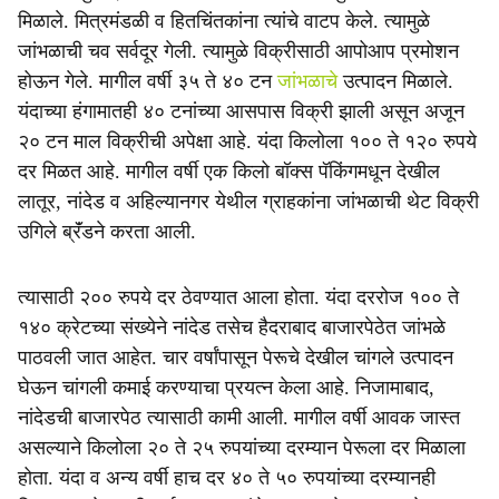
मिळाले. मित्रमंडळी व हितचिंतकांना त्यांचे वाटप केले. त्यामुळे
जांभळाची चव सर्वदूर गेली. त्यामुळे विक्रीसाठी आपोआप प्रमोशन
होऊन गेले. मागील वर्षी ३५ ते ४० टन
जांभळाचे
उत्पादन मिळाले.
यंदाच्या हंगामातही ४० टनांच्या आसपास विक्री झाली असून अजून
२० टन माल विक्रीची अपेक्षा आहे. यंदा किलोला १०० ते १२० रुपये
दर मिळत आहे. मागील वर्षी एक किलो बॉक्स पॅकिंगमधून देखील
लातूर, नांदेड व अहिल्यानगर येथील ग्राहकांना जांभळाची थेट विक्री
उगिले ब्रॅंडने करता आली.
त्यासाठी २०० रुपये दर ठेवण्यात आला होता. यंदा दररोज १०० ते
१४० क्रेटच्या संख्येने नांदेड तसेच हैदराबाद बाजारपेठेत जांभळे
पाठवली जात आहेत. चार वर्षांपासून पेरूचे देखील चांगले उत्पादन
घेऊन चांगली कमाई करण्याचा प्रयत्न केला आहे. निजामाबाद,
नांदेडची बाजारपेठ त्यासाठी कामी आली. मागील वर्षी आवक जास्त
असल्याने किलोला २० ते २५ रुपयांच्या दरम्यान पेरूला दर मिळाला
होता. यंदा व अन्य वर्षी हाच दर ४० ते ५० रुपयांच्या दरम्यानही