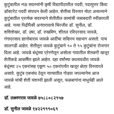
कुटुंबातील नऊ सदस्यांनी कृषी विद्यापीठातील पदवी, पदव्युत्तर किंवा
डॉक्टरेट पदवी संपादन केली आहेत. शेतीचा विस्तार मोठा असल्याने
कुटुंबातील प्रत्येक सदस्याने शेतीतील कामांची जबाबदारी स्वीकारली
आहे. नव्या पिढीपैकी अनंतरावाचे चिंरजीव डॉ. सुनील, डॉ.
शशिशेखर, डॉ. उषा, डॉ. रुखमिण, शीतल रविप्रसाद जावळे,
गंगाप्रसाद ज्ञानोबाराव जावळे आदींचा सक्रिय सहभाग असतो. पाच
सालगडी आहेत. शेतीतून जावळे कुटुंबाने १० ते १५ कुटुंबांना रोजगार
दिला आहे. जावळे बंधूंच्या प्रेरणेतून असोला गावातील शेतकरी खजूर
शेतीकडे आकर्षित झाले आहेत. दहा वर्षांच्या कालावधीत जावळे
बंधूंच्या २५ एकरांसह एकूण ५० एकरांपर्यंत खजूर क्षेत्र विस्तारले
असावे. कुटुंब एकसंघ ठेवून नात्यातील गोडवा जपल्यानेच आज
जावळे यांची शेती यशस्वी झाली असून, फळबागांना माधुर्यही आले
आहे.
डॉ. लक्ष्मणराव जावळे ७५८८०८२१५७
डॉ. सुनील जावळे ९४२२१११०६१