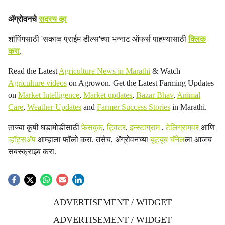
ॲग्रोवनचे
सदस्य व्हा
शॉपिंगसाठी 'सकाळ प्राईम डील्स'च्या भन्नाट ऑफर्स पाहण्यासाठी
क्लिक
करा
.
Read the Latest
Agriculture News in Marathi
& Watch
Agriculture videos
on Agrowon. Get the Latest Farming Updates
on
Market Intelligence
,
Market updates
,
Bazar Bhav
,
Animal
Care
,
Weather Updates
and
Farmer Success Stories
in Marathi.
ताज्या कृषी घडामोडींसाठी
फेसबुक
,
ट्विटर
,
इन्स्टाग्राम
,
टेलिग्रामवर
आणि
व्हॉट्सॲप
आम्हाला फॉलो करा. तसेच, ॲग्रोवनच्या
यूट्यूब चॅनेल
ला आजच
सबस्क्राइब करा.
ADVERTISEMENT / WIDGET
ADVERTISEMENT / WIDGET