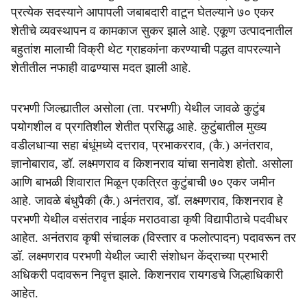
e
प्रत्येक सदस्याने आपापली जबाबदारी वाटून घेतल्याने ७० एकर
शेतीचे व्यवस्थापन व कामकाज सुकर झाले आहे. एकूण उत्पादनातील
बहुतांश मालाची विक्री थेट ग्राहकांना करण्याची पद्धत वापरल्याने
शेतीतील नफाही वाढण्यास मदत झाली आहे.
परभणी जिल्ह्यातील असोला (ता. परभणी) येथील जावळे कुटुंब
पयोगशील व प्रगतिशील शेतीत प्रसिद्ध आहे. कुटुंबातील मुख्य
वडीलधाऱ्या सहा बंधूंमध्ये दत्तराव, प्रभाकरराव, (कै.) अनंतराव,
ज्ञानोबाराव, डॉ. लक्ष्मणराव व किशनराव यांचा सनावेश होतो. असोला
आणि बाभळी शिवारात मिळून एकत्रित कुटुंबाची ७० एकर जमीन
आहे. जावळे बंधुपैकी (कै.) अनंतराव, डॉ. लक्ष्मणराव, किशनराव हे
परभणी येथील वसंतराव नाईक मराठवाडा कृषी विद्यापीठाचे पदवीधर
आहेत. अनंतराव कृषी संचालक (विस्तार व फलोत्पादन) पदावरून तर
डॉ. लक्ष्मणराव परभणी येथील ज्वारी संशोधन केंद्राच्या प्रभारी
अधिकरी पदावरून निवृत्त झाले. किशनराव रायगडचे जिल्हाधिकारी
आहेत.