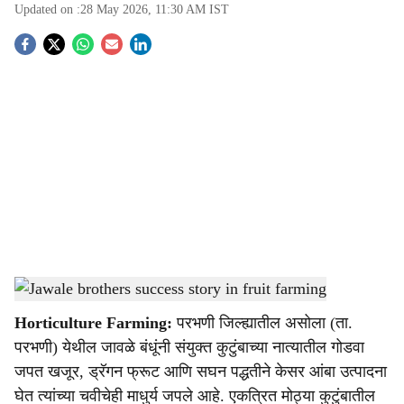
Updated on :
28 May 2026, 11:30 AM
IST
S
o
c
i
a
l
s
Jawale brothers success story in fruit farming
-
Agrowon
h
Horticulture Farming:
परभणी जिल्ह्यातील असोला (ता.
a
परभणी) येथील जावळे बंधूंनी संयुक्त कुटुंबाच्या नात्यातील गोडवा
r
जपत खजूर, ड्रॅगन फ्रूट आणि सघन पद्धतीने केसर आंबा उत्पादना
घेत त्यांच्या चवीचेही माधुर्य जपले आहे. एकत्रित मोठ्या कुटुंबातील