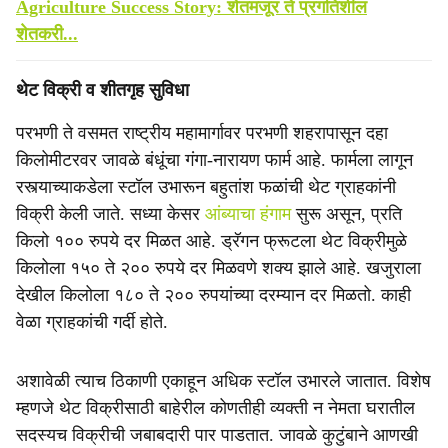
Agriculture Success Story: शेतमजूर ते प्रगतिशील
शेतकरी...
थेट विक्री व शीतगृह सुविधा
परभणी ते वसमत राष्ट्रीय महामार्गावर परभणी शहरापासून दहा
किलोमीटरवर जावळे बंधूंचा गंगा-नारायण फार्म आहे. फार्मला लागून
रस्त्याच्याकडेला स्टॉल उभारून बहुतांश फळांची थेट ग्राहकांनी
विक्री केली जाते. सध्या केसर
आंब्याचा हंगाम
सुरू असून, प्रति
किलो १०० रुपये दर मिळत आहे. ड्रॅगन फ्रूटला थेट विक्रीमुळे
किलोला १५० ते २०० रुपये दर मिळवणे शक्य झाले आहे. खजुराला
देखील किलोला १८० ते २०० रुपयांच्या दरम्यान दर मिळतो. काही
वेळा ग्राहकांची गर्दी होते.
अशावेळी त्याच ठिकाणी एकाहून अधिक स्टॉल उभारले जातात. विशेष
म्हणजे थेट विक्रीसाठी बाहेरील कोणतीही व्यक्ती न नेमता घरातील
सदस्यच विक्रीची जबाबदारी पार पाडतात. जावळे कुटुंबाने आणखी