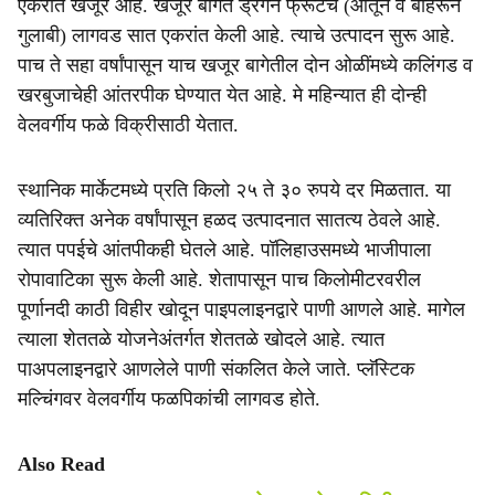
एकरांत खजूर आहे. खजूर बागेत ड्रॅगन फ्रूटचे (आतून व बाहेरून
गुलाबी) लागवड सात एकरांत केली आहे. त्याचे उत्पादन सुरू आहे.
पाच ते सहा वर्षांपासून याच खजूर बागेतील दोन ओळींमध्ये कलिंगड व
खरबुजाचेही आंतरपीक घेण्यात येत आहे. मे महिन्यात ही दोन्ही
वेलवर्गीय फळे विक्रीसाठी येतात.
स्थानिक मार्केटमध्ये प्रति किलो २५ ते ३० रुपये दर मिळतात. या
व्यतिरिक्त अनेक वर्षांपासून हळद उत्पादनात सातत्य ठेवले आहे.
त्यात पपईचे आंतपीकही घेतले आहे. पॉलिहाउसमध्ये भाजीपाला
रोपावाटिका सुरू केली आहे. शेतापासून पाच किलोमीटरवरील
पूर्णानदी काठी विहीर खोदून पाइपलाइनद्वारे पाणी आणले आहे. मागेल
त्याला शेततळे योजनेअंतर्गत शेततळे खोदले आहे. त्यात
पाअपलाइनद्वारे आणलेले पाणी संकलित केले जाते. प्लॅस्टिक
मल्चिंगवर वेलवर्गीय फळपिकांची लागवड होते.
Also Read