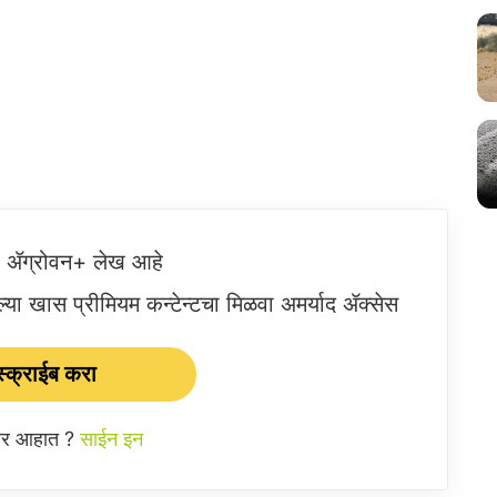
ष ॲग्रोवन+ लेख आहे
या खास प्रीमियम कन्टेन्टचा मिळवा अमर्याद ॲक्सेस
्क्राईब करा
ईबर आहात ?
साईन इन