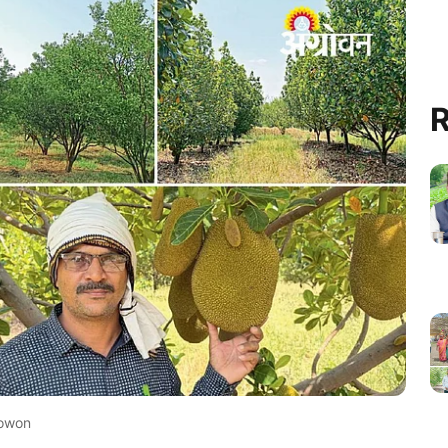
R
owon