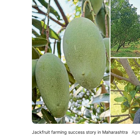
Jackfruit farming success story in Maharashtra
Agr