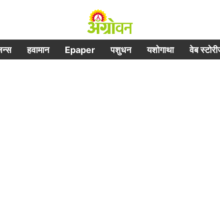
िजन्स
हवामान
Epaper
पशुधन
यशोगाथा
वेब स्टोर