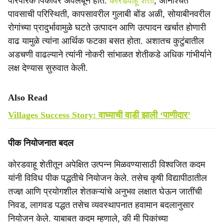
पारंपरिक पिकांवर अवलंबून होते.
कोरडवाहू शेती
, अनिश्चित
पावसाची परिस्थिती, कापसावरील गुलाबी बोंड अळी, सोयाबीनवरील
रोगांच्या प्रादुर्भावामुळे घटते उत्पादन आणि उत्पादन खर्चात होणारी
वाढ यामुळे त्यांना आर्थिक फटका बसत होता. अशातच कुटुंबातील
अडचणी वाढल्याने त्यांनी नोकरी सांभाळत शेतीकडे अधिक गांभीर्याने
लक्ष देण्यास सुरुवात केली.
Also Read
Villages Success Story: वाघ्याची वाडी झाली ‘पाणीदार’
पीक नियोजनात बदल
कोरडवाहू शेतीतून अपेक्षित उत्पन्न मिळवण्यासाठी विश्‍वजित कदम
यांनी विविध पीक पद्धतीचे नियोजन केले. तसेच कृषी विद्यापीठातील
तज्ज्ञ आणि प्रयोगशील शेतकऱ्यांचे अनुभव लक्षात घेऊन जातींची
निवड, लागवड पद्धत तसेच व्यवस्थापनात हवामान बदलानुसार
नियोजन केले. याबाबत कदम म्हणाले, की मी पिकांच्या