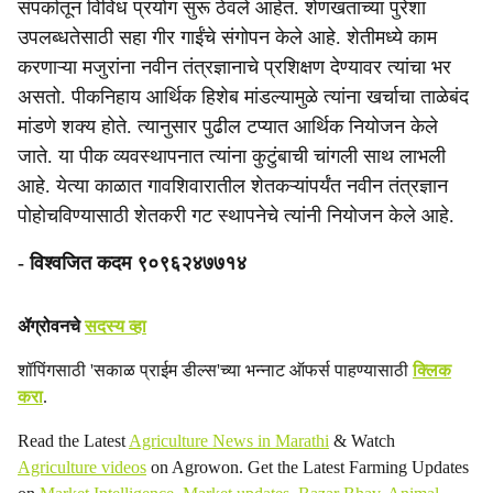
संपर्कातून विविध प्रयोग सुरू ठेवले आहेत. शेणखताच्या पुरेशा
उपलब्धतेसाठी सहा गीर गाईंचे संगोपन केले आहे. शेतीमध्ये काम
करणाऱ्या मजुरांना नवीन तंत्रज्ञानाचे प्रशिक्षण देण्यावर त्यांचा भर
असतो. पीकनिहाय आर्थिक हिशेब मांडल्यामुळे त्यांना खर्चाचा ताळेबंद
मांडणे शक्य होते. त्यानुसार पुढील टप्यात आर्थिक नियोजन केले
जाते. या पीक व्यवस्थापनात त्यांना कुटुंबाची चांगली साथ लाभली
आहे. येत्या काळात गावशिवारातील शेतकऱ्यांपर्यंत नवीन तंत्रज्ञान
पोहोचविण्यासाठी शेतकरी गट स्थापनेचे त्यांनी नियोजन केले आहे.
- विश्‍वजित कदम ९०९६२४७७१४
ॲग्रोवनचे
सदस्य व्हा
शॉपिंगसाठी 'सकाळ प्राईम डील्स'च्या भन्नाट ऑफर्स पाहण्यासाठी
क्लिक
करा
.
Read the Latest
Agriculture News in Marathi
& Watch
Agriculture videos
on Agrowon. Get the Latest Farming Updates