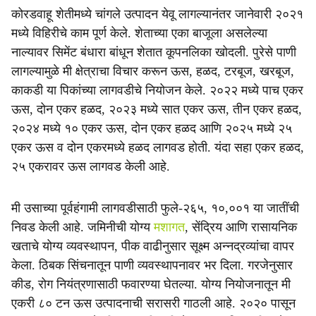
कोरडवाहू शेतीमध्ये चांगले उत्पादन येवू लागल्यानंतर जानेवारी २०२१
मध्ये विहिरीचे काम पूर्ण केले. शेताच्या एका बाजूला असलेल्या
नाल्यावर सिमेंट बंधारा बांधून शेतात कूपनलिका खोदली. पुरेसे पाणी
लागल्यामुळे मी क्षेत्राचा विचार करून ऊस, हळद, टरबूज, खरबूज,
काकडी या पिकांच्या लागवडीचे नियोजन केले. २०२२ मध्ये पाच एकर
ऊस, दोन एकर हळद, २०२३ मध्ये सात एकर ऊस, तीन एकर हळद,
२०२४ मध्ये १० एकर ऊस, दोन एकर हळद आणि २०२५ मध्ये २५
एकर ऊस व दोन एकरमध्ये हळद लागवड होती. यंदा सहा एकर हळद,
२५ एकरावर ऊस लागवड केली आहे.
मी उसाच्या पूर्वहंगामी लागवडीसाठी फुले-२६५, १०,००१ या जातींची
निवड केली आहे. जमिनीची योग्य
मशागत
, सेंद्रिय आणि रासायनिक
खताचे योग्य व्यवस्थापन, पीक वाढीनुसार सूक्ष्म अन्नद्रव्यांचा वापर
केला. ठिबक सिंचनातून पाणी व्यवस्थापनावर भर दिला. गरजेनुसार
कीड, रोग नियंत्रणासाठी फवारण्या घेतल्या. योग्य नियोजनातून मी
एकरी ८० टन ऊस उत्पादनाची सरासरी गाठली आहे. २०२० पासून