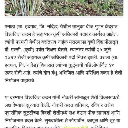
पीक पद्धतीत बदल, नियोजनबद्ध शेती आणि तंत्रज्ञानाचा योग्य वापर
करत विश्‍वजित कदम यांनी शेतीला नवी दिशा दिली आहे.
मनाठा (ता. हदगाव, जि. नांदेड) येथील तालुका बीज गुणन केंद्रात
विश्‍वजित कदम हे सहाय्यक कृषी अधिकारी पदावर कार्यरत आहेत.
त्यांनी परभणी येथील वसंतराव नाईक मराठवाडा कृषी विद्यापीठातून
बी. एस्सी. (कृषी) पर्यंत शिक्षण घेतले. त्यानंतर त्यांची २५ जुलै
२०१२ रोजी सहायक कृषी अधिकारी पदी निवड झाली. वरुला (ता.
हदगाव, जि. नांदेड) शिवारात त्यांच्या कुटुंबाची वडिलोपार्जित ४०
एकर शेती आहे. त्यांचे दोन बंधू अभिजित आणि परिक्षित कदम हे शेती
नियोजन पाहायचे.
या दरम्यान विश्‍वजित कदम यांनी नोकरी सांभाळून शेती विकासाकडे
लक्ष देण्यास सुरुवात केली. नोकरी करत शनिवार, रविवार तसेच
प्रासंगिक सुट्टीच्या दिवशी शेतीमध्ये लक्ष देऊन पीक लागवड आणि
नियोजनात बदल केले. सुरुवातीला ते सोयाबीन, कापूस आणि तूर या