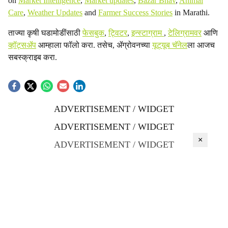
on
Market Intelligence
,
Market updates
,
Bazar Bhav
,
Animal
Care
,
Weather Updates
and
Farmer Success Stories
in Marathi.
ताज्या कृषी घडामोडींसाठी
फेसबुक
,
ट्विटर
,
इन्स्टाग्राम
,
टेलिग्रामवर
आणि
व्हॉट्सॲप
आम्हाला फॉलो करा. तसेच, ॲग्रोवनच्या
यूट्यूब चॅनेल
ला आजच
सबस्क्राइब करा.
ADVERTISEMENT / WIDGET
ADVERTISEMENT / WIDGET
×
ADVERTISEMENT / WIDGET