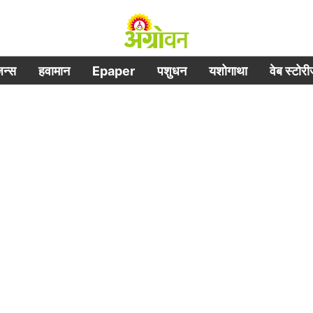
िजन्स
हवामान
Epaper
पशुधन
यशोगाथा
वेब स्टोर