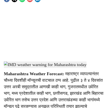
S
o
c
i
a
l
s
IMD weather warning for Maharashtra today
-
Agrowon
h
Maharashtra Weather Forecast:
महाराष्ट्र व्यापल्यानंतर
a
चौथ्या दिवशीही मॉन्सूनची वाटचाल ठप्प आहे. पुढील ३ ते ४ दिवसांत
r
उत्तर अरबी समुद्रातील आणखी काही भाग, गुजरातमधील उर्वरित
भाग, मध्य प्रदेशातील काही भाग, छत्तीसगड, झारखंड आणि बिहारचा
e
उर्वरित भाग तसेच उत्तर प्रदेश आणि उत्तराखंडच्या काही भागांमध्ये
मॉन्सून पुढे सरकण्यास अनुकूल परिस्थिती तयार झाल्याचे