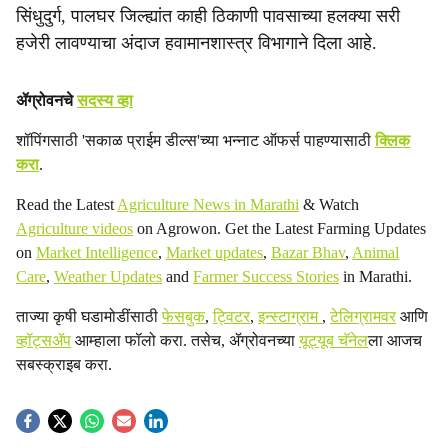
सिंधुदुर्ग, पालघर जिल्ह्यांत काही ठिकाणी पावसाच्या हलक्या सरी
हजेरी लावण्याचा अंदाज हवामानशास्त्र विभागाने दिला आहे.
ॲग्रोवनचे
सदस्य व्हा
शॉपिंगसाठी 'सकाळ प्राईम डील्स'च्या भन्नाट ऑफर्स पाहण्यासाठी
क्लिक
करा
.
Read the Latest
Agriculture News in Marathi
& Watch
Agriculture videos
on Agrowon. Get the Latest Farming Updates
on
Market Intelligence
,
Market updates
,
Bazar Bhav
,
Animal
Care
,
Weather Updates
and
Farmer Success Stories
in Marathi.
ताज्या कृषी घडामोडींसाठी
फेसबुक
,
ट्विटर
,
इन्स्टाग्राम
,
टेलिग्रामवर
आणि
व्हॉट्सॲप
आम्हाला फॉलो करा. तसेच, ॲग्रोवनच्या
यूट्यूब चॅनेल
ला आजच
सबस्क्राइब करा.