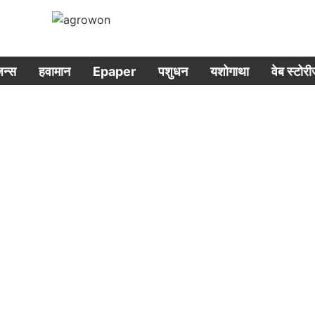
िजन्स
हवामान
Epaper
पशुधन
यशोगाथा
वेब स्टोर