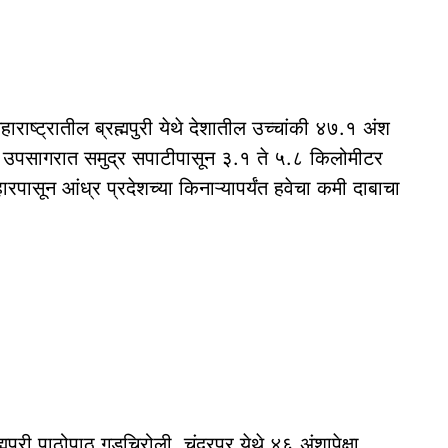
हाराष्ट्रातील ब्रह्मपुरी येथे देशातील उच्चांकी ४७.१ अंश
या उपसागरात समुद्र सपाटीपासून ३.१ ते ५.८ किलोमीटर
ारपासून आंध्र प्रदेशच्या किनाऱ्यापर्यंत हवेचा कमी दाबाचा
पूरी पाठोपाठ गडचिरोली, चंद्रपूर येथे ४६ अंशापेक्षा