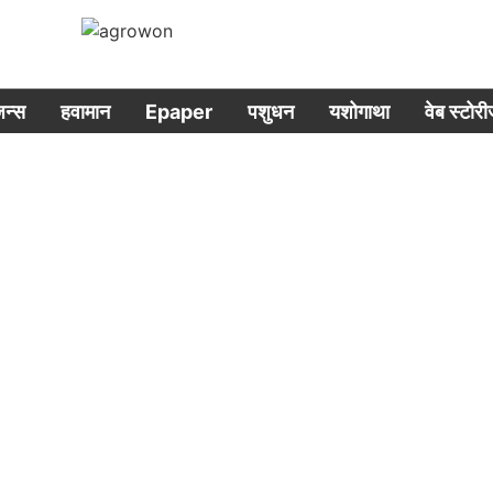
िजन्स
हवामान
Epaper
पशुधन
यशोगाथा
वेब स्टोर