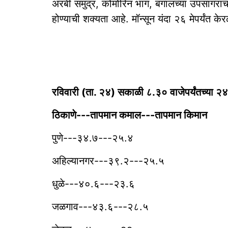
अरबी समुद्र, कोमोरिन भाग, बंगालच्या उपसागराच
होण्याची शक्यता आहे. मॉन्सून यंदा २६ मेपर्यंत क
रविवारी (ता. २४) सकाळी ८.३० वाजेपर्यंतच्या २४ ता
‎ठिकाणे---तापमान कमाल---तापमान किमान
‎पुणे---३४.७---२५.४
अहिल्यानगर---३९.२---२५.५
धुळे---४०.६---२३.६
जळगाव---४३.६---२८.५