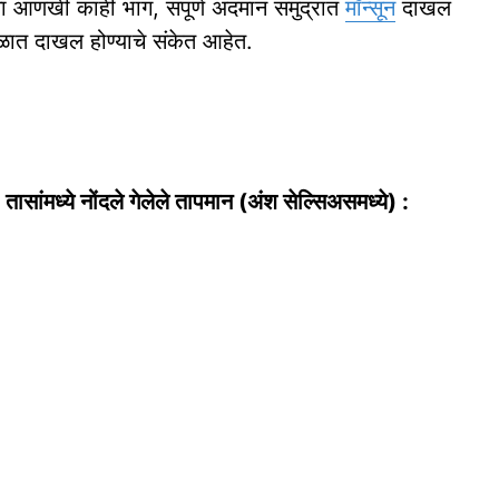
ा आणखी काही भाग, संपूर्ण अंदमान समुद्रात
मॉन्सून
दाखल
ेरळात दाखल होण्याचे संकेत आहेत.
सांमध्ये नोंदले गेलेले तापमान (अंश सेल्सिअसमध्ये) :