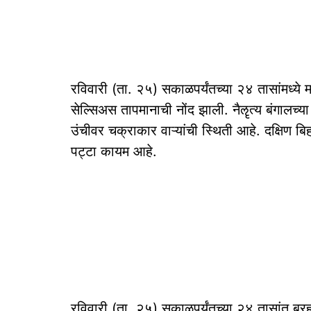
रविवारी (ता. २५) सकाळपर्यंतच्या २४ तासांमध्ये म
सेल्सिअस तापमानाची नोंद झाली. नैॡत्य बंगालच्
उंचीवर चक्राकार वाऱ्यांची स्थिती आहे. दक्षिण बिह
पट्टा कायम आहे.
रविवारी (ता. २५) सकाळपर्यंतच्या २४ तासांत ब्रह्म