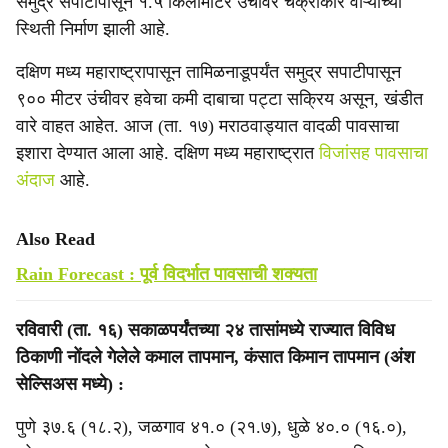
समुद्र सपाटीपासून १.५ किलोमीटर उंचीवर चक्राकार वाऱ्यांच्या
स्थिती निर्माण झाली आहे.
दक्षिण मध्य महाराष्ट्रापासून तामिळनाडूपर्यंत समुद्र सपाटीपासून
९०० मीटर उंचीवर हवेचा कमी दाबाचा पट्टा सक्रिय असून, खंडीत
वारे वाहत आहेत. आज (ता. १७) मराठवाड्यात वादळी पावसाचा
इशारा देण्यात आला आहे. दक्षिण मध्य महाराष्ट्रात
विजांसह पावसाचा
अंदाज
आहे.
Also Read
Rain Forecast : पूर्व विदर्भात पावसाची शक्यता
रविवारी (ता. १६) सकाळपर्यंतच्या २४ तासांमध्ये राज्यात विविध
ठिकाणी नोंदले गेलेले कमाल तापमान, कंसात किमान तापमान (अंश
सेल्सिअस मध्ये) :
पुणे ३७.६ (१८.२), जळगाव ४१.० (२१.७), धुळे ४०.० (१६.०),