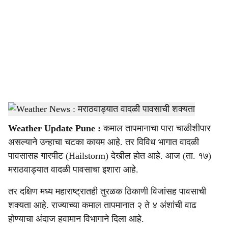
c
i
a
l
s
Weather Update
-
Agrowon
h
Weather Update Pune :
कमाल तापमानाचा पारा चाळीशीपार
a
असल्याने उन्हाचा चटका कायम आहे. तर विविध भागात वादळी
r
पावसासह गारपीट (Hailstorm) देखील होत आहे. आज (ता. १७)
मराठवाड्यात वादळी पावसाचा इशारा आहे.
e
तर दक्षिण मध्य महाराष्ट्रातही तुरळक ठिकाणी विजांसह पावसाची
शक्यता आहे. राज्याच्या कमाल तापमानात २ ते ४ अंशांची वाढ
होण्याचा अंदाज हवामान विभागाने दिला आहे.