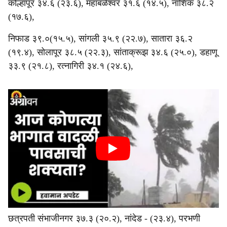
कोल्हापूर ३४.६ (२३.६), महाबळेश्वर ३१.६ (१४.५), नाशिक ३८.२
(१७.६),
निफाड ३९.०(१५.५), सांगली ३५.९ (२२.७), सातारा ३६.२
(१९.४), सोलापूर ३८.५ (२२.३), सांताक्रूझ ३४.६ (२५.०), डहाणू
३३.९ (२१.८), रत्नागिरी ३४.१ (२४.६),
छत्रपती संभाजीनगर ३७.३ (२०.२), नांदेड - (२३.४), परभणी