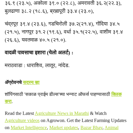
३६.९ (२३.५), अकोला ३९.० (२२.८), अमरावती ३६.२(२२.३),
बुलढाणा ३८.२ (१८.६), ब्रह्मपूरी ३३.४ (२३.०),
चंद्रपूर ३९.४ (२३.६), गडचिरोली ३७.२(२१.४), गोंदिया ३४.५
(२१.५), नागपूर ३१.२ (१९.६), वर्धा ३५.१(२२.५), वाशीम ३९.४
(२६.६), यवतमाळ ४०.५ (२१.०).
वादळी पावसाचा इशारा (येलो अलर्ट) :
मराठवाडा : धाराशिव, लातूर, नांदेड.
ॲग्रोवनचे
सदस्य व्हा
शॉपिंगसाठी 'सकाळ प्राईम डील्स'च्या भन्नाट ऑफर्स पाहण्यासाठी
क्लिक
करा
.
Read the Latest
Agriculture News in Marathi
& Watch
Agriculture videos
on Agrowon. Get the Latest Farming Updates
on
Market Intelligence
,
Market updates
,
Bazar Bhav
,
Animal