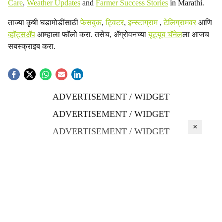
Care
,
Weather Updates
and
Farmer Success Stories
in Marathi.
ताज्या कृषी घडामोडींसाठी
फेसबुक
,
ट्विटर
,
इन्स्टाग्राम
,
टेलिग्रामवर
आणि
व्हॉट्सॲप
आम्हाला फॉलो करा. तसेच, ॲग्रोवनच्या
यूट्यूब चॅनेल
ला आजच
सबस्क्राइब करा.
ADVERTISEMENT / WIDGET
ADVERTISEMENT / WIDGET
×
ADVERTISEMENT / WIDGET