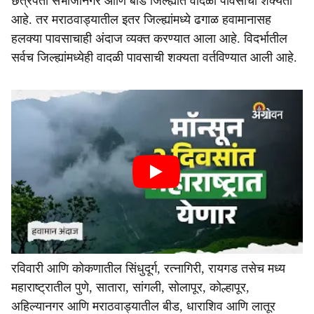
छत्रपती संभाजीनगर आणि बीड जिल्ह्यात वादळी पावसाची शक्यता
आहे. तर मराठवाड्यातील इतर जिल्ह्यांमध्ये ढगाळ हवामानासह
हलक्या पावसाचाही अंदाज व्यक्त करण्यात आला आहे. विदर्भातील
सर्वच जिल्ह्यांमध्येही वादळी पावसाची शक्यता वर्तविण्यात आली आहे.
रविवारी आणि कोकणातील सिंधुदूर्ग, रत्नागिरी, रायगड तसेच मध्य
महाराष्ट्रातील पुणे, सातारा, सांगली, सोलापूर, कोल्हापूर,
अहिल्यानगर आणि मराठवाड्यातील बीड, धाराशिव आणि लातूर