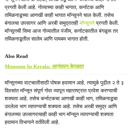
प्रगती केली आहे. गोव्याच्या काही भागात, कर्नाटक आणि
तमिळनाडूच्या आणखी काही भागात माॅन्सूनने चाल केली. तसेच
बंगालचा उपसागर आणि अरबी समुद्रातही
माॅन्सूनने
प्रगती केली.
माॅन्सूनची सिमा आज गोव्यातील पंजीम, कर्नाटकातील बंगळूरू तर
तमिळनाडूतील सालेम आणि पामबम भागात होती.
Also Read
Monsoon In Kerala: आनंदघन केरळात
माॅन्सूनच्या वाटचालीसाठी पोषक हवामान आहे. त्यामुळे पुढील २ ते ३
दिवसांत माॅन्सून संपूर्ण गोवा व्यापून महाराष्ट्रात प्रवेश करण्याची
शक्यता आहे. तसेच कर्नाटकचा आणखी काही भाग, तमिळनाडूचा
उरलेला भाग व्यापण्याची शक्यता आहे. तसेच अरबी समुद्र आणि
बंगालच्या उपसागराचाही काही भाग माॅन्सून व्यापण्याची शक्यता
हवामान विभागाने वर्तविली आहे.