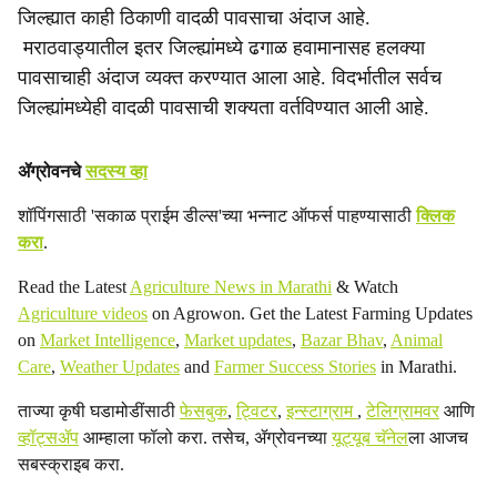
जिल्ह्यात काही ठिकाणी वादळी पावसाचा अंदाज आहे.
मराठवाड्यातील इतर जिल्ह्यांमध्ये ढगाळ हवामानासह हलक्या
पावसाचाही अंदाज व्यक्त करण्यात आला आहे. विदर्भातील सर्वच
जिल्ह्यांमध्येही वादळी पावसाची शक्यता वर्तविण्यात आली आहे.
ॲग्रोवनचे
सदस्य व्हा
शॉपिंगसाठी 'सकाळ प्राईम डील्स'च्या भन्नाट ऑफर्स पाहण्यासाठी
क्लिक
करा
.
Read the Latest
Agriculture News in Marathi
& Watch
Agriculture videos
on Agrowon. Get the Latest Farming Updates
on
Market Intelligence
,
Market updates
,
Bazar Bhav
,
Animal
Care
,
Weather Updates
and
Farmer Success Stories
in Marathi.
ताज्या कृषी घडामोडींसाठी
फेसबुक
,
ट्विटर
,
इन्स्टाग्राम
,
टेलिग्रामवर
आणि
व्हॉट्सॲप
आम्हाला फॉलो करा. तसेच, ॲग्रोवनच्या
यूट्यूब चॅनेल
ला आजच
सबस्क्राइब करा.