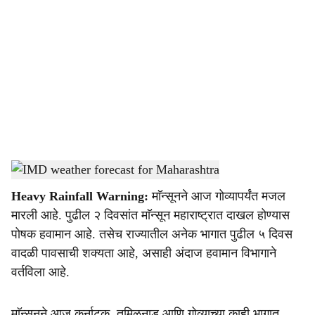
o
c
i
a
l
s
IMD weather forecast for Maharashtra
-
Agrowon
h
Heavy Rainfall Warning:
माॅन्सूनने आज गोव्यापर्यंत मजल
a
मारली आहे. पुढील २ दिवसांत माॅन्सून महाराष्ट्रात दाखल होण्यास
r
पोषक हवामान आहे. तसेच राज्यातील अनेक भागात पुढील ५ दिवस
वादळी पावसाची शक्यता आहे, असाही अंदाज हवामान विभागाने
e
वर्तविला आहे.
माॅन्सूनने आज कर्नाटक, तमिळनाडू आणि गोव्याच्या काही भागात