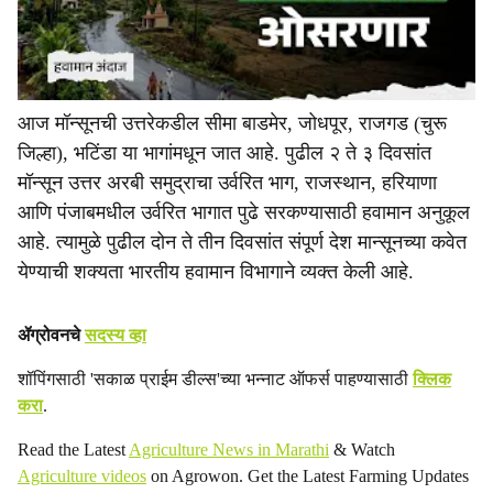
आज मॉन्सूनची उत्तरेकडील सीमा बाडमेर, जोधपूर, राजगड (चुरू
जिल्हा), भटिंडा या भागांमधून जात आहे. पुढील २ ते ३ दिवसांत
मॉन्सून उत्तर अरबी समुद्राचा उर्वरित भाग, राजस्थान, हरियाणा
आणि पंजाबमधील उर्वरित भागात पुढे सरकण्यासाठी हवामान अनुकूल
आहे. त्यामुळे पुढील दोन ते तीन दिवसांत संपूर्ण देश मान्सूनच्या कवेत
येण्याची शक्यता भारतीय हवामान विभागाने व्यक्त केली आहे.
ॲग्रोवनचे
सदस्य व्हा
शॉपिंगसाठी 'सकाळ प्राईम डील्स'च्या भन्नाट ऑफर्स पाहण्यासाठी
क्लिक
करा
.
Read the Latest
Agriculture News in Marathi
& Watch
Agriculture videos
on Agrowon. Get the Latest Farming Updates