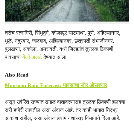
जारी करण्यात आला आहे. तर नाशिक, ठाणे आणि मुंबईत जोरदार
पावसाचा ऑरेंज अलर्ट देण्यात आला आहे.
तसेच रत्नागिरी, सिंधुदुर्ग, कोल्हापूर घाटमाथा, पुणे, अहिल्यानगर,
धुळे, नंदुरबार, जळगाव, अहिल्यानगर, छत्रपती संभाजीनगर,
बुलढाणा, अकोला, अमरावती, वर्धा जिल्ह्यांत तुरळक ठिकाणी
पावसाचा
येलो अलर्ट
देण्यात आला
Also Read
Monsoon Rain Forecast: पावसाचा जोर ओसरणार
असून उर्वरित राज्यात ढगाळ वातावरणासह तुरळक ठिकाणी हलक्या
सरी हजेरी लावतील असा अंदाज आहे. तर काही भागात निरभ्र
आकाश राहील, असा अंदाज हवामानशास्त्र विभागाने दिला आहे.