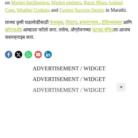
on
Market Intelligence
,
Market updates
,
Bazar Bhav
,
Animal
Care
,
Weather Updates
and
Farmer Success Stories
in Marathi.
ताज्या कृषी घडामोडींसाठी
फेसबुक
,
ट्विटर
,
इन्स्टाग्राम
,
टेलिग्रामवर
आणि
व्हॉट्सॲप
आम्हाला फॉलो करा. तसेच, ॲग्रोवनच्या
यूट्यूब चॅनेल
ला आजच
सबस्क्राइब करा.
ADVERTISEMENT / WIDGET
ADVERTISEMENT / WIDGET
×
ADVERTISEMENT / WIDGET