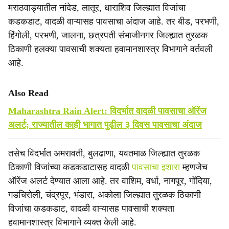
मराठवाड्यातील नांदेड, लातूर, धाराशिव जिल्ह्यात विजांचा
कडकडाट, वादळी वाऱ्यासह पावसाचा अंदाज आहे. तर बीड, परभणी,
हिंगोली, परभणी, जालना, छत्रपती संभाजीनगर जिल्ह्यात तुरळक
ठिकाणी हलक्या पावसाची शक्यता हवामानशास्त्र विभागाने वर्तवली
आहे.
Also Read
Maharashtra Rain Alert: विदर्भात वादळी पावसाचा ऑरेंज
अलर्ट; राज्यातील काही भागात पुढील ३ दिवस पावसाचा अंदाज
तसेच विदर्भात अमरावती, बुलढाणा, यवतमाळ जिल्ह्यात तुरळक
ठिकाणी विजांच्या कडकडाटासह वादळी
पावसाचा इशारा
म्हणजेच
ऑरेंज अलर्ट देण्यात आला आहे. तर वाशिम, वर्धा, नागपूर, गोंदिया,
गडचिरोली, चंद्रपूर, भंडारा, अकोला जिल्ह्यात तुरळक ठिकाणी
विजांचा कडकडाट, वादळी वाऱ्यासह पावसाची शक्यता
हवामानशास्त्र विभागाने व्यक्त केली आहे.