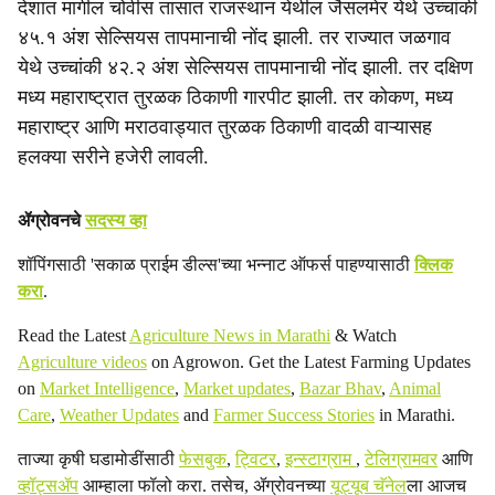
देशात मागील चोवीस तासात राजस्थान येथील जैसलमेर येथे उच्चांकी
४५.१ अंश सेल्सियस तापमानाची नोंद झाली. तर राज्यात जळगाव
येथे उच्चांकी ४२.२ अंश सेल्सियस तापमानाची नोंद झाली. तर दक्षिण
मध्य महाराष्ट्रात तुरळक ठिकाणी गारपीट झाली. तर कोकण, मध्य
महाराष्ट्र आणि मराठवाड्यात तुरळक ठिकाणी वादळी वाऱ्यासह
हलक्या सरीने हजेरी लावली.
ॲग्रोवनचे
सदस्य व्हा
शॉपिंगसाठी 'सकाळ प्राईम डील्स'च्या भन्नाट ऑफर्स पाहण्यासाठी
क्लिक
करा
.
Read the Latest
Agriculture News in Marathi
& Watch
Agriculture videos
on Agrowon. Get the Latest Farming Updates
on
Market Intelligence
,
Market updates
,
Bazar Bhav
,
Animal
Care
,
Weather Updates
and
Farmer Success Stories
in Marathi.
ताज्या कृषी घडामोडींसाठी
फेसबुक
,
ट्विटर
,
इन्स्टाग्राम
,
टेलिग्रामवर
आणि
व्हॉट्सॲप
आम्हाला फॉलो करा. तसेच, ॲग्रोवनच्या
यूट्यूब चॅनेल
ला आजच