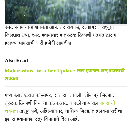
ठिकाणी पावसाचा इशारा हवामानशास्त्र विभागाने दिला आहे.
कोकणातील पालघर, ठाणे, मुंबई जिल्ह्यात काही ठिकाणी उष्ण आणि
दमट हवामानाची शक्यता आहे. तर रायगड, रत्नागिरी, सिंधुदुर्ग
जिल्ह्यात उष्ण, दमट हवामानासह तुरळक ठिकाणी गडगडाटासह
हलक्या पावसाची सरी हजेरी लावतील.
Also Read
Maharashtra Weather Update: उष्ण हवामान अन् पावसाची
शक्यता
मध्य महाराष्ट्रात कोल्हापूर, सातारा, सांगली, सोलापूर जिल्ह्यात
तुरळक ठिकाणी विजांचा कडकडाट, वादळी वाऱ्यासह
पावसाची
शक्यता
असून पुणे, अहिल्यानगर, नाशिक जिल्ह्यात हलक्या सरीचा
इशारा हवामानशास्त्र विभागाने दिला आहे.