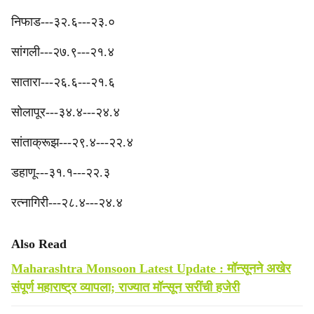
निफाड---३२.६---२३.०
‎सांगली---२७.९---२१.४
सातारा---२६.६---२१.६
‎सोलापूर---३४.४---२४.४
‎सांताक्रूझ---२९.४---२२.४
डहाणू---३१.१---२२.३
रत्नागिरी---२८.४---२४.४
Also Read
Maharashtra Monsoon Latest Update : मॉन्सूनने अखेर
संपूर्ण महाराष्ट्र व्यापला; राज्यात मॉन्सून सरींची हजेरी