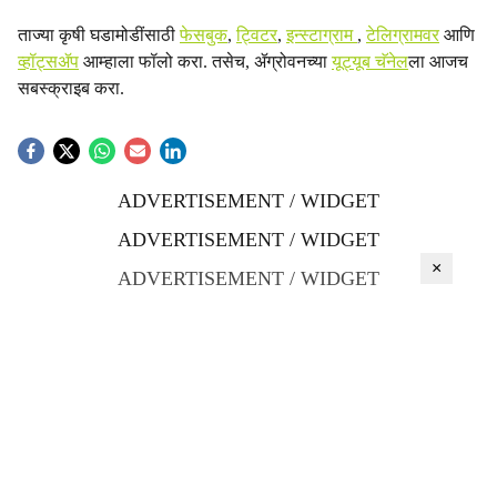
ताज्या कृषी घडामोडींसाठी
फेसबुक
,
ट्विटर
,
इन्स्टाग्राम
,
टेलिग्रामवर
आणि
व्हॉट्सॲप
आम्हाला फॉलो करा. तसेच, ॲग्रोवनच्या
यूट्यूब चॅनेल
ला आजच
सबस्क्राइब करा.
ADVERTISEMENT / WIDGET
ADVERTISEMENT / WIDGET
×
ADVERTISEMENT / WIDGET