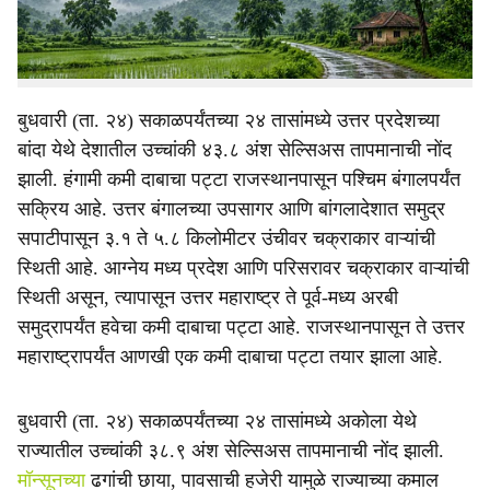
पावसाची शक्यता असल्याने सतर्कतेचा इशारा (येलो अलर्ट) हवामान
विभागाने दिला आहे.
बुधवारी (ता. २४) सकाळपर्यंतच्या २४ तासांमध्ये उत्तर प्रदेशच्या
बांदा येथे देशातील उच्चांकी ४३.८ अंश सेल्सिअस तापमानाची नोंद
झाली. हंगामी कमी दाबाचा पट्टा राजस्थानपासून पश्चिम बंगालपर्यंत
सक्रिय आहे. उत्तर बंगालच्या उपसागर आणि बांगलादेशात समुद्र
सपाटीपासून ३.१ ते ५.८ किलोमीटर उंचीवर चक्राकार वाऱ्यांची
स्थिती आहे. आग्नेय मध्य प्रदेश आणि परिसरावर चक्राकार वाऱ्यांची
स्थिती असून, त्यापासून उत्तर महाराष्ट्र ते पूर्व-मध्य अरबी
समुद्रापर्यंत हवेचा कमी दाबाचा पट्टा आहे. राजस्थानपासून ते उत्तर
महाराष्ट्रापर्यंत आणखी एक कमी दाबाचा पट्टा तयार झाला आहे.
बुधवारी (ता. २४) सकाळपर्यंतच्या २४ तासांमध्ये अकोला येथे
राज्यातील उच्चांकी ३८.९ अंश सेल्सिअस तापमानाची नोंद झाली.
मॉन्सूनच्या
ढगांची छाया, पावसाची हजेरी यामुळे राज्याच्या कमाल