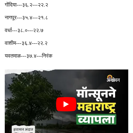
‎गोंदिया---३६.२---२२.२
‎नागपूर---३५.४---२१.८
‎वर्धा---३८.०---२२.७
‎वाशीम---३६.४---२२.२
‎यवतमाळ---३७.४---निरंक