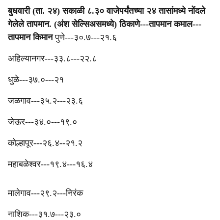
बुधवारी (ता. २४) सकाळी ८.३० वाजेपर्यंतच्या २४ तासांमध्ये नोंदले
गेलेले तापमान. (अंश सेल्सिअसमध्ये) ‎ठिकाणे---तापमान कमाल---
तापमान किमान
पुणे---३०.७---२१.६
अहिल्यानगर---३३.८---२२.८
धुळे---३७.०---२१
जळगाव---३५.२---२३.६
जेऊर---३४.०---१९.०
‎‎कोल्हापूर---२६.४--२१.२
‎महाबळेश्वर---१९.४---१६.४
मालेगाव---२९.२---निरंक
‎‎नाशिक---३१.७---२३.०