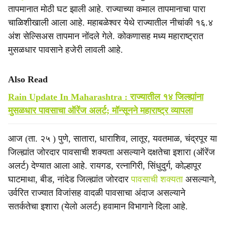
तापमानात मोठी घट झाली आहे. राज्याच्या कमाल तापमानाचा पारा
चाळिशीखाली आला आहे. महाबळेश्वर येथे राज्यातील नीचांकी १६.४
अंश सेल्सिअस तापमान नोंदले गेले. कोकणासह मध्य महाराष्ट्रात
मुसळधार पावसाने हजेरी लावली आहे.
Also Read
Rain Update In Maharashtra : राज्यातील १४ जिल्ह्यांना
मुसळधार पावसाचा ऑरेंज अलर्ट; मॉन्सूनने महाराष्ट्र व्यापला
आज (ता. २५ ) पुणे, सातारा, धाराशिव, लातूर, यवतमाळ, चंद्रपूर या
जिल्ह्यांत जोरदार पावसाची शक्यता असल्याने दक्षतेचा इशारा (ऑरेंज
अलर्ट) देण्यात आला आहे. रायगड, रत्नागिरी, सिंधुदुर्ग, कोल्हापूर
घाटमाथा, बीड, नांदेड जिल्ह्यांत जोरदार
पावसाची शक्यता
असल्याने,
उर्वरित राज्यात विजांसह वादळी पावसाचा अंदाज असल्याने
सतर्कतेचा इशारा (येलो अलर्ट) हवामान विभागाने दिला आहे.