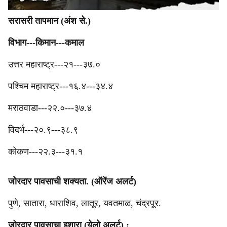
‎सरासरी तापमान (अंश से.)
‎विभाग---किमान---कमाल
‎उत्तर महाराष्ट्र---२१---३७.०
‎पश्‍चिम महाराष्ट्र---१६.४---३४.४
मराठवाडा---२२.०---३७.४
‎विदर्भ---२०.९---३८.९
‎कोकण---२२.३---३१.१
जोरदार पावसाची शक्यता. (ऑरेंज अलर्ट)
पुणे, सातारा, धाराशिव, लातूर, यवतमाळ, चंद्रपूर.
जोरदार पावसाचा इशारा (येलो अलर्ट) :