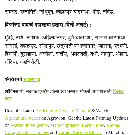
रायगड, रत्नागिरी, सिंधुदुर्ग, कोल्हापूर घाटमाथा, बीड, नांदेड.
विजांसह वादळी पावसाचा इशारा (येलो अलर्ट) :
मुंबई, ठाणे, नाशिक, अहिल्यानगर, पुणे घाटमाथा, सातारा घाटमाथा,
सांगली, कोल्हापूर, सोलापूर, छत्रपती संभाजीनगर, जालना, परभणी,
हिंगोली, बुलडाणा, अकोला, वाशीम, अमरावती, वर्धा, नागपूर, भंडारा,
गोंदिया, गडचिरोली.
ॲग्रोवनचे
सदस्य व्हा
शॉपिंगसाठी 'सकाळ प्राईम डील्स'च्या भन्नाट ऑफर्स पाहण्यासाठी
क्लिक
करा
.
Read the Latest
Agriculture News in Marathi
& Watch
Agriculture videos
on Agrowon. Get the Latest Farming Updates
on
Market Intelligence
,
Market updates
,
Bazar Bhav
,
Animal
Care
,
Weather Updates
and
Farmer Success Stories
in Marathi.