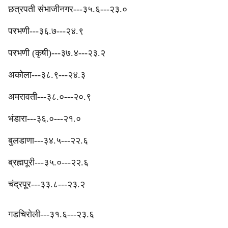
छत्रपती संभाजीनगर---३५.६---२३.०
परभणी---३६.७---२४.९
परभणी (कृषी)---३७.४---२३.२
अकोला---३८.९---२४.३
अमरावती---३८.०---२०.९
भंडारा---३६.०---२१.०
बुलडाणा---३४.५---२२.६
ब्रह्मपूरी---३५.०---२२.६
चंद्रपूर---३३.८---२३.२
‎गडचिरोली---३१.६---२३.६