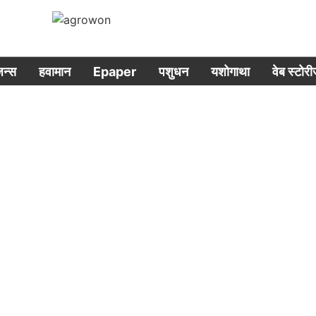
िजन्स
हवामान
Epaper
पशुधन
यशोगाथा
वेब स्टोर