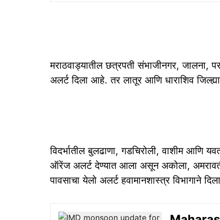
मराठवाड्यातील छत्रपती संभाजीनगर, जालना, परभणी
अलर्ट दिला आहे. तर लातूर आणि धाराशिव जिल्ह्य
विदर्भातील बुलढाणा, गडचिरोली, वाशीम आणि यवत
ऑरेंज अलर्ट देण्यात आला असून अकोला, अमरावती, भं
पावसाचा येलो अलर्ट हवामानशास्त्र विभागाने दिल
Maharasht