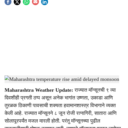
S
o
c
i
a
l
s
Maharashtra weather update and rain prediction
-
Agrowon
h
Maharashtra Weather Update:
राज्यात मॉन्सूनची ९ व्या
a
दिवशीही प्रगती ठप्प असून अनेक भागांत उष्णता, उकाडा आणि
r
तुरळक ठिकाणी पावसाची शक्यता हवामानशास्त्र विभागाने व्यक्त
केली आहे. राज्यात मॉन्सूनने ८ जून रोजी रत्नागिरी, सातारा आणि
e
सोलापूरपर्यंत मजल मारली होती. परंतु मॉन्सूनच्या पुढील