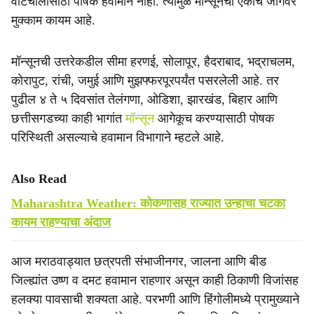
वाटचालीसाठी पोषक हवामान नाही. त्यामुळे मॉन्सूनचा एकाच जागेवर
मुक्काम कायम आहे.
मॉन्सूनची उत्तरेकडील सीमा हरणई, सोलापूर, हैदराबाद, भद्राचलम,
कोरापुट, रांची, जमुई आणि मुझफ्फरपूरपर्यंत पसरलेली आहे. तर
पुढील ४ ते ५ दिवसांत तेलंगणा, ओडिशा, झारखंड, बिहार आणि
छत्तीसगडच्या काही भागांत
मॉन्सून
आगेकूच करण्यासाठी पोषक
परिस्थिती असल्याचे हवामान विभागाने म्हटले आहे.
Also Read
Maharashtra Weather: कोकणासह राज्यात उन्हाचा चटका
कायम राहण्याचा अंदाज
आज मराठवाड्यात छत्रपती संभाजीनगर, जालना आणि बीड
जिल्ह्यांत उष्ण व दमट हवामान राहणार असून काही ठिकाणी विजांसह
हलक्या पावसाची शक्यता आहे. परभणी आणि हिंगोलीमध्ये प्रामुख्याने