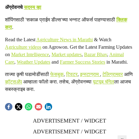
ॲग्रोवनचे
सदस्य व्हा
शॉपिंगसाठी 'सकाळ प्राईम डील्स'च्या भन्नाट ऑफर्स पाहण्यासाठी
क्लिक
करा
.
Read the Latest
Agriculture News in Marathi
& Watch
Agriculture videos
on Agrowon. Get the Latest Farming Updates
on
Market Intelligence
,
Market updates
,
Bazar Bhav
,
Animal
Care
,
Weather Updates
and
Farmer Success Stories
in Marathi.
ताज्या कृषी घडामोडींसाठी
फेसबुक
,
ट्विटर
,
इन्स्टाग्राम
,
टेलिग्रामवर
आणि
व्हॉट्सॲप
आम्हाला फॉलो करा. तसेच, ॲग्रोवनच्या
यूट्यूब चॅनेल
ला आजच
सबस्क्राइब करा.
ADVERTISEMENT / WIDGET
ADVERTISEMENT / WIDGET