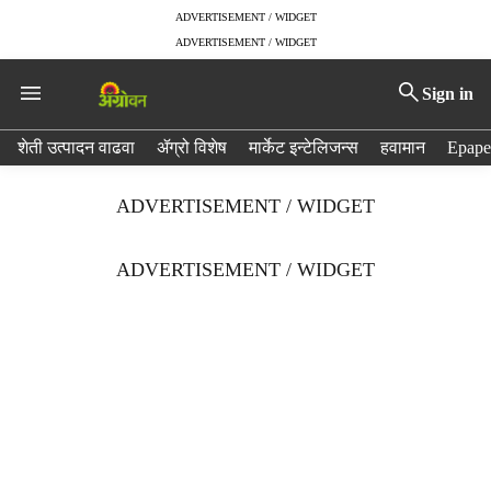
ADVERTISEMENT / WIDGET
ADVERTISEMENT / WIDGET
Sign in
H
शेती उत्पादन वाढवा
ॲग्रो विशेष
मार्केट इन्टेलिजन्स
हवामान
Epape
e
a
ADVERTISEMENT / WIDGET
d
e
r
ADVERTISEMENT / WIDGET
m
e
n
u
i
t
e
m
s