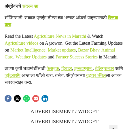
ॲग्रोवनचे
सदस्य व्हा
शॉपिंगसाठी 'सकाळ प्राईम डील्स'च्या भन्नाट ऑफर्स पाहण्यासाठी
क्लिक
करा
.
Read the Latest
Agriculture News in Marathi
& Watch
Agriculture videos
on Agrowon. Get the Latest Farming Updates
on
Market Intelligence
,
Market updates
,
Bazar Bhav
,
Animal
Care
,
Weather Updates
and
Farmer Success Stories
in Marathi.
ताज्या कृषी घडामोडींसाठी
फेसबुक
,
ट्विटर
,
इन्स्टाग्राम
,
टेलिग्रामवर
आणि
व्हॉट्सॲप
आम्हाला फॉलो करा. तसेच, ॲग्रोवनच्या
यूट्यूब चॅनेल
ला आजच
सबस्क्राइब करा.
ADVERTISEMENT / WIDGET
ADVERTISEMENT / WIDGET
×