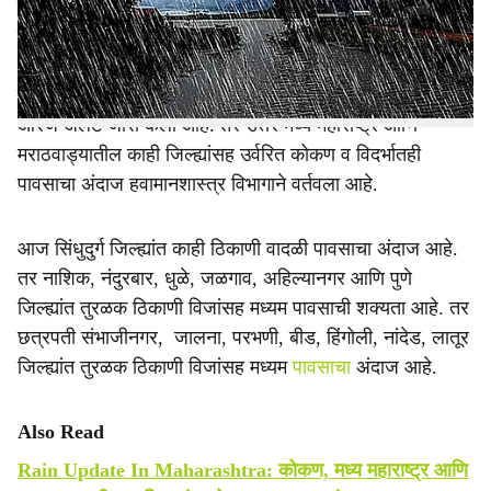
काही ठिकाणी मुसळधार पावसाचा रेड अलर्ट देण्यात आला आहे. तर
e
ठाणे, मुंबई, रायगड, रत्नागिरीसह विदर्भातील अकोला, अमरावती,
भंडारा, चंद्रपूर, गोंदिया, नागपूर, वर्धा जिल्ह्यांत आणि पुणे आणि
सातारा जिल्ह्यांच्या घाटमाथ्यावर काही ठिकाणी जोरदार पावसाचा
ऑरेंज अलर्ट जारी केला आहे. तर उत्तर मध्य महाराष्ट्र आणि
मराठवाड्यातील काही जिल्ह्यांसह उर्वरित कोकण व विदर्भातही
पावसाचा अंदाज हवामानशास्त्र विभागाने वर्तवला आहे.
आज सिंधुदुर्ग जिल्ह्यांत काही ठिकाणी वादळी पावसाचा अंदाज आहे.
तर नाशिक, नंदुरबार, धुळे, जळगाव, अहिल्यानगर आणि पुणे
जिल्ह्यांत तुरळक ठिकाणी विजांसह मध्यम पावसाची शक्यता आहे. तर
छत्रपती संभाजीनगर, जालना, परभणी, बीड, हिंगोली, नांदेड, लातूर
जिल्ह्यांत तुरळक ठिकाणी विजांसह मध्यम
पावसाचा
अंदाज आहे.
Also Read
Rain Update In Maharashtra: कोकण, मध्य महाराष्ट्र आणि