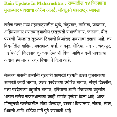
Rain Update In Maharashtra : राज्यातील १४ जिल्ह्यांना
मुसळधार पावसाचा ऑरेंज अलर्ट; मॉन्सूनने महाराष्ट्र व्यापला
तसेच उत्तर मध्य महाराष्ट्रातील धुळे, नंदुरबार, नाशिक, जळगाव,
अहिल्यानगर मराठवाड्यातील छत्रपती संभाजीनगर, जालना, बीड,
परभणी जिल्ह्यांत तुरळक ठिकाणी विजांसह पावसाचा इशारा आहे. तर
विदर्भातील वाशिम, यवतमाळ, वर्धा, नागपूर, गोंदिया, भंडारा, चंद्रपूर,
गडचिरोली जिल्ह्यांत तुरळक ठिकाणी विजा आणि वादळी पावसाचा
अंदाज हवामानशास्त्र विभागाने दिला आहे.
नैऋत्य मोसमी वाऱ्यांनी गुरुवारी आणखी प्रगती करत गुजरातच्या
आणखी काही भागांत, उत्तर प्रदेशच्या उर्वरित भागात, संपूर्ण दिल्लीत,
मध्य प्रदेशच्या बहुतांश भागात, हरियाणा आणि पंजाबच्या बहुतांश
भागात तसेच राजस्थानच्या काही भागांत प्रवेश केला आहे. आज
मॉन्सूनची उत्तरेकडील सीमा पोरबंदर, वल्लभ विद्यानगर, नीमच, टोंक,
भिवानी आणि भटिंडा मार्गे पुढे सरकली आहे.