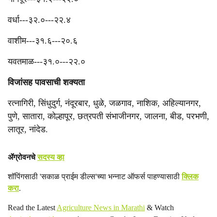
‎वर्धा---३२.०---२२.४
‎वाशीम---३१.६---२०.६
‎यवतमाळ---३१.०---२२.०
विजांसह पावसाची शक्यता
रत्नागिरी, सिंधुदुर्ग, नंदूरबार, धुळे, जळगाव, नाशिक, अहिल्यानगर,
पुणे, सातारा, कोल्हापूर, छत्रपती संभाजीनगर, जालना, बीड, परभणी,
लातूर, नांदेड.
ॲग्रोवनचे
सदस्य व्हा
शॉपिंगसाठी 'सकाळ प्राईम डील्स'च्या भन्नाट ऑफर्स पाहण्यासाठी
क्लिक
करा
.
Read the Latest
Agriculture News in Marathi
& Watch