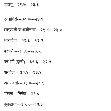
डहाणू---२९.७---२३.६
‎रत्नागिरी---३०.०---२४.१
‎छत्रपती संभाजीनगर---२९.४---२३.०
‎धाराशिव---२९.६---१९.२
‎परभणी---३१.६---२३.५
परभणी (कृषी)---३१.६---२२.१
‎‎अकोला---३२.४---२३.४
अमरावती---३३.०---२०.९
भंडारा---निरंक---२१.०
बुलडाणा---३०.५---२२.३