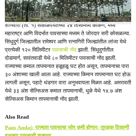
हवामान विभागाने वर्तविली आहे.
शनिवारी (ता. १) सकाळपर्यंतच्या २४ तासांमध्ये कोकण, मध्य
महाराष्ट्र आणि विदर्भात पावसाच्या मध्यम ते जोरदार सरी कोसळल्या.
सिंधुदुर्ग जिल्ह्यातील रामेश्वर आणि रत्नागिरी जिल्ह्यांतील लांजा येथे
प्रत्येकी १२० मिलिमीटर
पावसाची नोंद
झाली. सिंधुदुर्गातील
दोडामार्ग, सावंतवाडी येथे ८० मिलिमीटर पावसाची नोंद झाली.
राज्याच्या कमाल तापमानात हळूहळू घट होत असून, तापमानाचा पारा
३० अंशाच्या खाली आला आहे. राज्याच्या किमान तापमानात घट होऊ
लागली असून, पहाटे थंडगार वारा अनुभवायला मिळत आहे. अमरावती
येथे ३३ अंश सेल्सिअस कमाल तापमानाची, धुळे येथे १४.७ अंश
सेल्सिअस किमान तापमानाची नोंद झाली.
Also Read
Paus Andaj: राज्यात पावसाचा जोर कमी होणार; तूरळक ठिकाणी
हलक्या पावसाची शक्यता