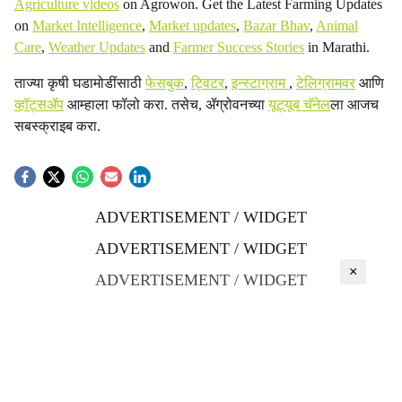
Agriculture videos
on Agrowon. Get the Latest Farming Updates
on
Market Intelligence
,
Market updates
,
Bazar Bhav
,
Animal
Care
,
Weather Updates
and
Farmer Success Stories
in Marathi.
ताज्या कृषी घडामोडींसाठी
फेसबुक
,
ट्विटर
,
इन्स्टाग्राम
,
टेलिग्रामवर
आणि
व्हॉट्सॲप
आम्हाला फॉलो करा. तसेच, ॲग्रोवनच्या
यूट्यूब चॅनेल
ला आजच
सबस्क्राइब करा.
ADVERTISEMENT / WIDGET
ADVERTISEMENT / WIDGET
×
ADVERTISEMENT / WIDGET