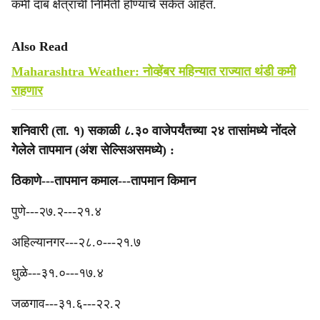
कमी दाब क्षेत्राची निर्मिती होण्याचे संकेत आहेत.
Also Read
Maharashtra Weather: नोव्हेंबर महिन्यात राज्यात थंडी कमी
राहणार
शनिवारी (ता. १) सकाळी ८.३० वाजेपर्यंतच्या २४ तासांमध्ये नोंदले
गेलेले तापमान (अंश सेल्सिअसमध्ये) :
‎ठिकाणे---तापमान कमाल---तापमान किमान
‎पुणे---२७.२---२१.४
अहिल्यानगर---२८.०---२१.७
धुळे---३१.०---१७.४
जळगाव---३१.६---२२.२