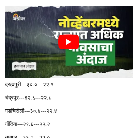
ब्रह्मपुरी---३०.०---२२.१
‎चंद्रपूर---३२.६---२२.८
‎गडचिरोली---३०.४---२२.४
‎गोंदिया---२९.६---२२.२
‎नागपूर---३१.२---२२.०