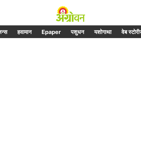
िजन्स
हवामान
Epaper
पशुधन
यशोगाथा
वेब स्टोर