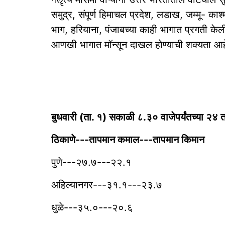
समुद्र, संपूर्ण हिमाचल प्रदेश, लडाख, जम्मू- का
भाग, हरियाना, पंजाबच्या काही भागात प्रगती केल
आणखी भागात मॉन्सून दाखल होण्याची शक्यता आह
बुधवारी (ता. १) सकाळी ८.३० वाजेपर्यंतच्या २४ तास
‎ठिकाणे---तापमान कमाल---तापमान किमान
‎पुणे---२७.७---२२.१
अहिल्यानगर---३१.१---२३.७
धुळे---३५.०---२०.६