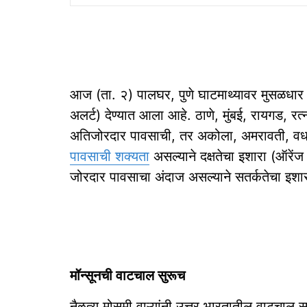
आज (ता. २) पालघर, पुणे घाटमाथ्यावर मुसळधार 
अलर्ट) देण्यात आला आहे. ठाणे, मुंबई, रायगड, रत्
अतिजोरदार पावसाची, तर अकोला, अमरावती, वर्धा, 
पावसाची शक्यता
असल्याने दक्षतेचा इशारा (ऑरेंज
जोरदार पावसाचा अंदाज असल्याने सतर्कतेचा इशार
मॉन्सूनची वाटचाल सुरूच
नैॡत्य मोसमी वाऱ्यांनी उत्तर भारतातील वाटचाल स