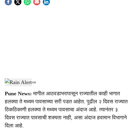
S
o
c
i
a
l
s
Rain Alert
-
Agrowon
h
Pune News:
मागील आठवडाभरापासून राज्यातील काही भागात
a
हलक्या ते मध्यम पावसाच्या सरी पडत आहेत. पुढील २ दिवस राज्यात
r
ठिकठिकाणी हलक्या ते मध्यम पावसाचा अंदाज आहे. त्यानंतर ३
दिवस राज्यात पावसाची शक्यता नाही, असा अंदाज हवामान विभागाने
e
दिला आहे.