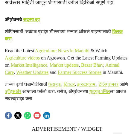
a
सविस्तर माहिती जाणून घेण्यासाठी वरील व्हिडिओ संपूर्ण पहा.
l
ॲग्रोवनचे
सदस्य व्हा
s
शॉपिंगसाठी 'सकाळ प्राईम डील्स'च्या भन्नाट ऑफर्स पाहण्यासाठी
क्लिक
h
करा
.
a
Read the Latest
Agriculture News in Marathi
& Watch
Agriculture videos
on Agrowon. Get the Latest Farming Updates
r
on
Market Intelligence
,
Market updates
,
Bazar Bhav
,
Animal
e
Care
,
Weather Updates
and
Farmer Success Stories
in Marathi.
ताज्या कृषी घडामोडींसाठी
फेसबुक
,
ट्विटर
,
इन्स्टाग्राम
,
टेलिग्रामवर
आणि
व्हॉट्सॲप
आम्हाला फॉलो करा. तसेच, ॲग्रोवनच्या
यूट्यूब चॅनेल
ला आजच
सबस्क्राइब करा.
ADVERTISEMENT / WIDGET