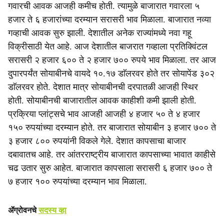
गवारची आवक आजही कमीच होती. त्यामुळे बाजारात गवारला ५
i
हजार ते ६ हजारांच्या दरम्यान सरासरी भाव मिळाला. बाजारात नव्या
a
गव्हाची आवक सुरु झाली. देशातील अनेक राज्यांमध्ये नवा गहू
विक्रीसाठी येत आहे. आज देशातील बाजरात गव्हाला प्रतिक्विंटल
l
सरासरी २ हजार ६०० ते २ हजार ७०० रुपये भाव मिळाला. तर आज
s
दुपारपर्यंत सोयाबीनचे वायदे १०.१७ डाॅलरवर होते तर सोयापेंड ३०२
डाॅलरवर होते. देशात मात्र सोयाबीनची दरपातळी आजही स्थिर
h
होती. सोयाबीनची बाजारातील आवक काहीशी कमी झाली होती.
a
प्रक्रिया प्लांट्सचे भाव आजही आजही ४ हजार ५० ते ४ हजार
१५० रुपयांच्या दरम्यान होते. तर बाजारात सोयाबीन ३ हजार ७०० ते
r
३ हजार ८०० रुपयांनी विकले गेले. देशात कापसाचा बाजार
e
दबावातच आहे. तर आंतरराष्ट्रीय बाजारात कापसाच्या भावात काहीसे
चढ उतार सुरु आहेत. बाजारात कापसाला सरासरी ६ हजार ७०० ते
७ हजार १०० रुपयांच्या दरम्यान भाव मिळाला.
ॲग्रोवनचे
सदस्य व्हा