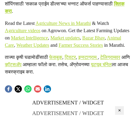
शॉपिंगसाठी 'सकाळ प्राईम डील्स'च्या भन्नाट ऑफर्स पाहण्यासाठी
क्लिक
करा
.
Read the Latest
Agriculture News in Marathi
& Watch
Agriculture videos
on Agrowon. Get the Latest Farming Updates
on
Market Intelligence
,
Market updates
,
Bazar Bhav
,
Animal
Care
,
Weather Updates
and
Farmer Success Stories
in Marathi.
ताज्या कृषी घडामोडींसाठी
फेसबुक
,
ट्विटर
,
इन्स्टाग्राम
,
टेलिग्रामवर
आणि
व्हॉट्सॲप
आम्हाला फॉलो करा. तसेच, ॲग्रोवनच्या
यूट्यूब चॅनेल
ला आजच
सबस्क्राइब करा.
ADVERTISEMENT / WIDGET
×
ADVERTISEMENT / WIDGET