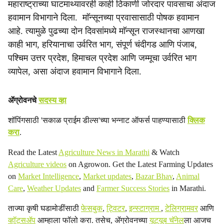
महाराष्ट्राच्या घाटमाथ्यावरही काही ठिकाणी जोरदार पावसाचा अंदाज
a
हवामान विभागाने दिला. माॅन्सूनच्या प्रवासासाठी पोषक हवामान
आहे. त्यामुळे पुढच्या दोन दिवसांमध्ये माॅन्सून राजस्थानचा आणखा
l
काही भाग, हरियानाचा उर्वरित भाग, संपूर्ण चंदीगड आणि पंजाब,
s
पश्चिम उत्तर प्रदेश, हिमाचल प्रदेश आणि जम्मूचा उर्वरित भाग
व्यापेल, असा अंदाज हवामान विभागाने दिला.
h
a
ॲग्रोवनचे
सदस्य व्हा
r
शॉपिंगसाठी 'सकाळ प्राईम डील्स'च्या भन्नाट ऑफर्स पाहण्यासाठी
क्लिक
e
करा
.
Read the Latest
Agriculture News in Marathi
& Watch
Agriculture videos
on Agrowon. Get the Latest Farming Updates
on
Market Intelligence
,
Market updates
,
Bazar Bhav
,
Animal
Care
,
Weather Updates
and
Farmer Success Stories
in Marathi.
ताज्या कृषी घडामोडींसाठी
फेसबुक
,
ट्विटर
,
इन्स्टाग्राम
,
टेलिग्रामवर
आणि
व्हॉट्सॲप
आम्हाला फॉलो करा. तसेच, ॲग्रोवनच्या
यूट्यूब चॅनेल
ला आजच