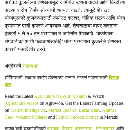
c
अर्धवट कुजलेल्या शेणखतामुळे जमिनीत उष्णता वाढते आणि किडींच्या
अळ्या व रोग निर्माण होण्याची शक्यता वाढते. त्यामुळे शेणखत
i
योग्यप्रकारे कुजवण्यासाठी कंपोस्ट कल्चर, जैविक घटक आणि योग्य
a
प्रमाणात पाणी वापरणे आवश्यक आहे. शेणखताचा वापर करताना
हेक्टरी ५ ते १० टन प्रमाणात ते जमिनीत मिसळावे. भाजीपाला
l
रोपवाटीका आणि फळबागांसाठीही योग्य प्रमाणात कुजलेले शेणखत
s
वापरणे फायदेशीर ठरते.
h
ॲग्रोवनचे
सदस्य व्हा
a
शॉपिंगसाठी 'सकाळ प्राईम डील्स'च्या भन्नाट ऑफर्स पाहण्यासाठी
क्लिक
r
करा
.
e
Read the Latest
Agriculture News in Marathi
& Watch
Agriculture videos
on Agrowon. Get the Latest Farming Updates
on
Market Intelligence
,
Market updates
,
Bazar Bhav
,
Animal
Care
,
Weather Updates
and
Farmer Success Stories
in Marathi.
ताज्या कृषी घडामोडींसाठी
फेसबुक
,
ट्विटर
,
इन्स्टाग्राम
,
टेलिग्रामवर
आणि