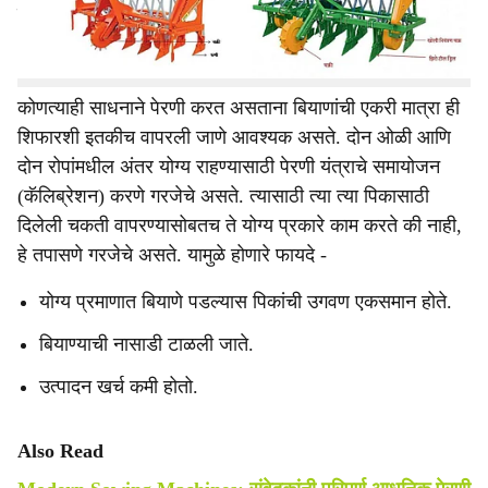
बैलजोडीचलित, ट्रॅक्टरचलित अशा स्वरूपामध्ये उपलब्ध आहे.
आपल्या क्षेत्राच्या प्रमाणानुसार योग्य त्या यंत्राची निवड करावी.
कोणत्याही साधनाने पेरणी करत असताना बियाणांची एकरी मात्रा ही
शिफारशी इतकीच वापरली जाणे आवश्यक असते. दोन ओळी आणि
दोन रोपांमधील अंतर योग्य राहण्यासाठी पेरणी यंत्राचे समायोजन
(कॅलिब्रेशन) करणे गरजेचे असते. त्यासाठी त्या त्या पिकासाठी
दिलेली चकती वापरण्यासोबतच ते योग्य प्रकारे काम करते की नाही,
हे तपासणे गरजेचे असते. यामुळे होणारे फायदे -
योग्य प्रमाणात बियाणे पडल्यास पिकांची उगवण एकसमान होते.
बियाण्याची नासाडी टाळली जाते.
उत्पादन खर्च कमी होतो.
Also Read