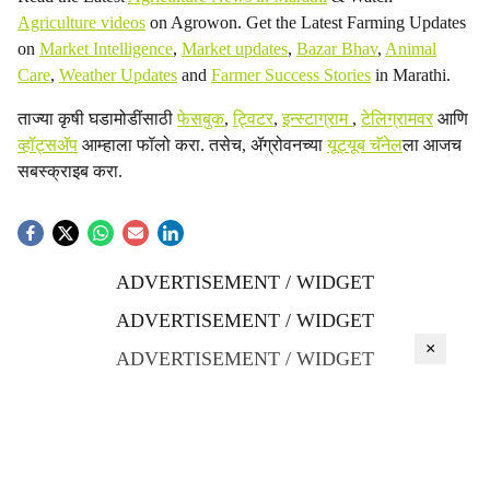
Agriculture videos
on Agrowon. Get the Latest Farming Updates
on
Market Intelligence
,
Market updates
,
Bazar Bhav
,
Animal
Care
,
Weather Updates
and
Farmer Success Stories
in Marathi.
ताज्या कृषी घडामोडींसाठी
फेसबुक
,
ट्विटर
,
इन्स्टाग्राम
,
टेलिग्रामवर
आणि
व्हॉट्सॲप
आम्हाला फॉलो करा. तसेच, ॲग्रोवनच्या
यूट्यूब चॅनेल
ला आजच
सबस्क्राइब करा.
ADVERTISEMENT / WIDGET
ADVERTISEMENT / WIDGET
×
ADVERTISEMENT / WIDGET