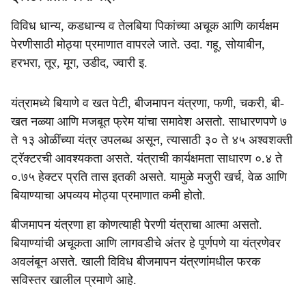
विविध धान्य, कडधान्य व तेलबिया पिकांच्या अचूक आणि कार्यक्षम
पेरणीसाठी मोठ्या प्रमाणात वापरले जाते. उदा. गहू, सोयाबीन,
हरभरा, तूर, मूग, उडीद, ज्वारी इ.
यंत्रामध्ये बियाणे व खत पेटी, बीजमापन यंत्रणा, फणी, चकरी, बी-
खत नळ्या आणि मजबूत फ्रेम यांचा समावेश असतो. साधारणपणे ७
ते १३ ओळींच्या यंत्र उपलब्ध असून, त्यासाठी ३० ते ४५ अश्वशक्ती
ट्रॅक्टरची आवश्यकता असते. यंत्राची कार्यक्षमता साधारण ०.४ ते
०.७५ हेक्टर प्रति तास इतकी असते. यामुळे मजुरी खर्च, वेळ आणि
बियाण्याचा अपव्यय मोठ्या प्रमाणात कमी होतो.
बीजमापन यंत्रणा हा कोणत्याही पेरणी यंत्राचा आत्मा असतो.
बियाण्यांची अचूकता आणि लागवडीचे अंतर हे पूर्णपणे या यंत्रणेवर
अवलंबून असते. खाली विविध बीजमापन यंत्रणांमधील फरक
सविस्तर खालील प्रमाणे आहे.