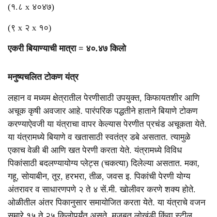
(१.८ x ४०४७)
(९ x २ x १०)
एकरी बियाण्याची मात्रा = ४०.४७ किलो
मनुष्यचलित टोकण यंत्र
लहान व मध्यम क्षेत्रातील पेरणीसाठी उपयुक्त, किफायतशीर आणि
अचूक कृषी अवजार आहे. पारंपरिक पद्धतीने हाताने बियाणे टोकण
करण्याऐवजी या यंत्राचा वापर केल्यास पेरणीत प्रचंड अचूकता येते.
या यंत्रामध्ये बियाणे व खतासाठी स्वतंत्र डबे असतात. त्यामुळे
एकाच वेळी बी आणि खत पेरणी करता येते. यंत्रामध्ये विविध
पिकांसाठी बदलण्यायोग्य प्लेट्स (चकत्या) दिलेल्या असतात. मका,
गहू, सोयाबीन, तूर, हरभरा, तीळ, जवस इ. पिकांची पेरणी योग्य
अंतरावर व साधारणपणे २ ते ४ सें.मी. खोलीवर करणे शक्य होते.
ओळीतील अंतर पिकानुसार समायोजित करता येते. या यंत्राचे वजन
सुमारे १५ ते २५ किलोपर्यंत असते. मजबूत लोखंडी किंवा स्टील