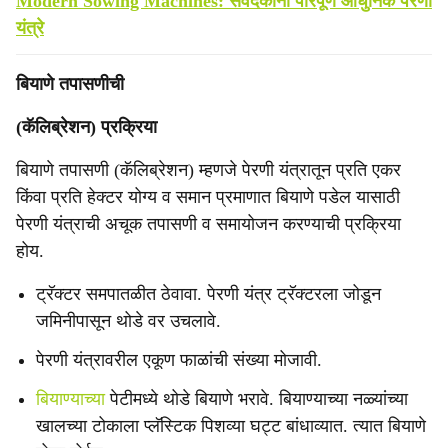
Modern Sowing Machines: संवेदकांनी परिपूर्ण आधुनिक पेरणी
यंत्रे
बियाणे तपासणीची
(कॅलिब्रेशन) प्रक्रिया
बियाणे तपासणी (कॅलिब्रेशन) म्हणजे पेरणी यंत्रातून प्रति एकर
किंवा प्रति हेक्टर योग्य व समान प्रमाणात बियाणे पडेल यासाठी
पेरणी यंत्राची अचूक तपासणी व समायोजन करण्याची प्रक्रिया
होय.
ट्रॅक्टर समपातळीत ठेवावा. पेरणी यंत्र ट्रॅक्टरला जोडून
जमिनीपासून थोडे वर उचलावे.
पेरणी यंत्रावरील एकूण फाळांची संख्या मोजावी.
बियाण्याच्या
पेटीमध्ये थोडे बियाणे भरावे. बियाण्याच्या नळ्यांच्या
खालच्या टोकाला प्लॅस्टिक पिशव्या घट्ट बांधाव्यात. त्यात बियाणे