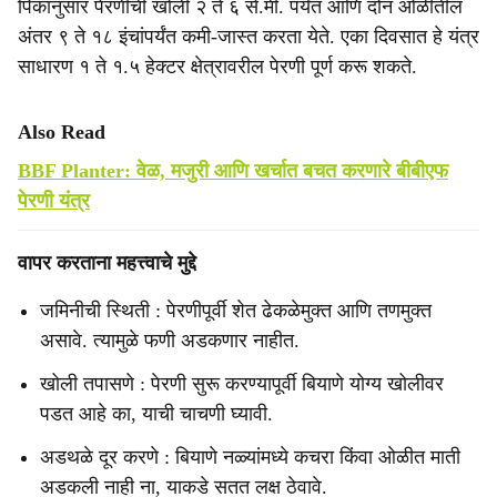
पिकानुसार पेरणीची खोली २ ते ६ सें.मी. पर्यंत आणि दोन ओळींतील
अंतर ९ ते १८ इंचांपर्यंत कमी-जास्त करता येते. एका दिवसात हे यंत्र
साधारण १ ते १.५ हेक्टर क्षेत्रावरील पेरणी पूर्ण करू शकते.
Also Read
BBF Planter: वेळ, मजुरी आणि खर्चात बचत करणारे बीबीएफ
पेरणी यंत्र
वापर करताना महत्त्वाचे मुद्दे
जमिनीची स्थिती : पेरणीपूर्वी शेत ढेकळेमुक्त आणि तणमुक्त
असावे. त्यामुळे फणी अडकणार नाहीत.
खोली तपासणे : पेरणी सुरू करण्यापूर्वी बियाणे योग्य खोलीवर
पडत आहे का, याची चाचणी घ्यावी.
अडथळे दूर करणे : बियाणे नळ्यांमध्ये कचरा किंवा ओळीत माती
अडकली नाही ना, याकडे सतत लक्ष ठेवावे.