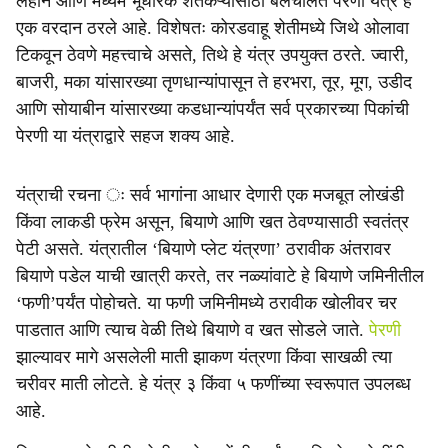
लहान आणि मध्यम भूधारक शेतकऱ्यांसाठी बैलचलित पेरणी यंत्र हे
एक वरदान ठरले आहे. विशेषतः कोरडवाहू शेतीमध्ये जिथे ओलावा
टिकवून ठेवणे महत्त्वाचे असते, तिथे हे यंत्र उपयुक्त ठरते. ज्वारी,
बाजरी, मका यांसारख्या तृणधान्यांपासून ते हरभरा, तूर, मूग, उडीद
आणि सोयाबीन यांसारख्या कडधान्यांपर्यंत सर्व प्रकारच्या पिकांची
पेरणी या यंत्राद्वारे सहज शक्य आहे.
यंत्राची रचना ः सर्व भागांना आधार देणारी एक मजबूत लोखंडी
किंवा लाकडी फ्रेम असून, बियाणे आणि खत ठेवण्यासाठी स्वतंत्र
पेटी असते. यंत्रातील ‘बियाणे प्लेट यंत्रणा’ ठरावीक अंतरावर
बियाणे पडेल याची खात्री करते, तर नळ्यांवाटे हे बियाणे जमिनीतील
‘फणी’पर्यंत पोहोचते. या फणी जमिनीमध्ये ठरावीक खोलीवर चर
पाडतात आणि त्याच वेळी तिथे बियाणे व खत सोडले जाते.
पेरणी
झाल्यावर मागे असलेली माती झाकण यंत्रणा किंवा साखळी त्या
चरीवर माती लोटते. हे यंत्र ३ किंवा ५ फणींच्या स्वरूपात उपलब्ध
आहे.