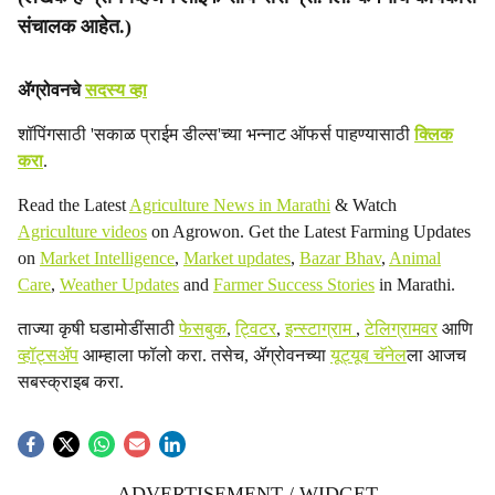
संचालक आहेत.)
ॲग्रोवनचे
सदस्य व्हा
शॉपिंगसाठी 'सकाळ प्राईम डील्स'च्या भन्नाट ऑफर्स पाहण्यासाठी
क्लिक
करा
.
Read the Latest
Agriculture News in Marathi
& Watch
Agriculture videos
on Agrowon. Get the Latest Farming Updates
on
Market Intelligence
,
Market updates
,
Bazar Bhav
,
Animal
Care
,
Weather Updates
and
Farmer Success Stories
in Marathi.
ताज्या कृषी घडामोडींसाठी
फेसबुक
,
ट्विटर
,
इन्स्टाग्राम
,
टेलिग्रामवर
आणि
व्हॉट्सॲप
आम्हाला फॉलो करा. तसेच, ॲग्रोवनच्या
यूट्यूब चॅनेल
ला आजच
सबस्क्राइब करा.
ADVERTISEMENT / WIDGET