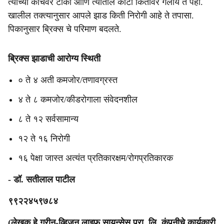
त्याच्या काचेवर टाका आणि त्यातील काटा कितीवर गेलाय ते पहा.
खालील तक्त्यानुसार आपले झाड किती निरोगी आहे ते तपासा.
पिकानुसार ब्रिक्स चे परिमाण बदलते.
ब्रिक्स झाडाची आरोग्य स्थिती
० ते ४ अती कमजोर/तणावग्रस्त
४ ते ८ कमजोर/कीडरोगाला संवेदनशील
८ ते १२ सर्वसामान्य
१२ ते १६ निरोगी
१६ पेक्षा जास्त अत्यंत प्रतिकारक्षम/रोगप्रतिकारक
- डॉ. सतीलाल पाटील
९९२२४५९७८४
(लेखक हे ग्रीन-व्हिजन लाइफ सायन्सेस प्रा. लि. कंपनीचे कार्यकारी