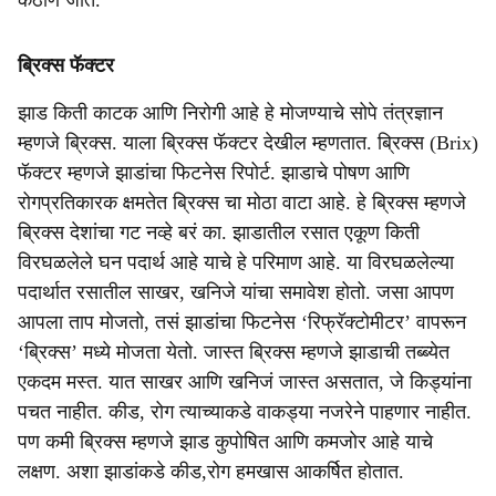
कठीण जातं.
ब्रिक्स फॅक्टर
झाड किती काटक आणि निरोगी आहे हे मोजण्याचे सोपे तंत्रज्ञान
म्हणजे ब्रिक्स. याला ब्रिक्स फॅक्टर देखील म्हणतात. ब्रिक्स (Brix)
फॅक्टर म्हणजे झाडांचा फिटनेस रिपोर्ट. झाडाचे पोषण आणि
रोगप्रतिकारक क्षमतेत ब्रिक्स चा मोठा वाटा आहे. हे ब्रिक्स म्हणजे
ब्रिक्स देशांचा गट नव्हे बरं का. झाडातील रसात एकूण किती
विरघळलेले घन पदार्थ आहे याचे हे परिमाण आहे. या विरघळलेल्या
पदार्थात रसातील साखर, खनिजे यांचा समावेश होतो. जसा आपण
आपला ताप मोजतो, तसं झाडांचा फिटनेस ‘रिफ्रॅक्टोमीटर’ वापरून
‘ब्रिक्स’ मध्ये मोजता येतो. जास्त ब्रिक्स म्हणजे झाडाची तब्ब्येत
एकदम मस्त. यात साखर आणि खनिजं जास्त असतात, जे किड्यांना
पचत नाहीत. कीड, रोग त्याच्याकडे वाकड्या नजरेने पाहणार नाहीत.
पण कमी ब्रिक्स म्हणजे झाड कुपोषित आणि कमजोर आहे याचे
लक्षण. अशा झाडांकडे कीड,रोग हमखास आकर्षित होतात.