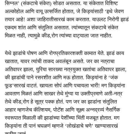
सिग्नल’ (संकटाचे संकेत) सोडत असतात. या संकेतात विशिष्ट
अल्कोहोल आणि वायू उत्सर्जित होतात, जे किड्यांसाठी ‘इथे जेवण
तयार आहे! अशा जाहिरातीसारखं काम करतात. याउलट निरोगी झाडं
एकदम शांत आणि संतुलित असतात. त्यांच्यातून संकटाचे संकेत
मिळत नाही, त्यामुळे कीड,रोग त्यांच्या वाट्याला जात नाहीत.
येथे झाडांचे पोषण आणि रोगप्रतिकारशक्ती कामात येते. झाडं काय
खातात, यावर त्यांची ताकद अवलंबून असते. जर का नत्राचा
अतिवापर झाला, युरिया सारख्या नत्रयुक्त खतांचा अतिवापर झाला,
की झाडांची पाने रसरशीत आणि मऊ होतात. किड्यांना हे ‘जंक
फूड’सारखं वाटतं. खायला सोपं आणि पचायला भारी! मग किड्यांना
आवताण मिळतं आणि साखर तेथे मुंग्या या उक्तीप्रमाणे अती-नत्र
तेथे कीड,रोग हे सूत्र पक्क होतं. पण जर का झाडांना संतुलित
आहार म्हणजेच कॅल्शियम, पोटॅश आणि सूक्ष्म अन्नद्रव्यं नैसर्गिक
स्वरूपात मिळाली की झाडांच्या पेशींच्या भिंती मजबूत होतात. मग
किड्यांना ती पानं चघळणं म्हणजे ‘लोखंडाचे चणे’ खाण्यासारखं