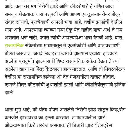
आहे. चला तर मग निरोगी झाडे आणि कीडरोगांचे हे गणित आज
समजून घेऊयात. जसं पशुपक्षी आणि आपण एकदुसऱ्याबरोबर बोलून
संवाद साधतो, प्रत्येकाची आपली भाषा आहे. तशीच झाडांची देखील
भाषा आहे. आपल्याला त्यांच्या गप्पा ऐकू येत नाहीत याचा अर्थ ते गप्प
असतात असं नाही. फक्त त्यांची आपल्यापेक्षा भाषा वेगळी आहे. वास,
रासायनिक
संकेतांच्या माध्यमातून ते एकमेकांशी आणि वातावरणाशी
बोलत असतात. अगदी उदाहरण द्यायचे झाल्यास एखाद्या झाडावर
अळीचा प्रादुर्भाव झाल्यास विशिष्ट रासायनिक संकेत देऊन ते त्या
अळीला खाणाऱ्या मित्रकिटकाला हाक मारतात. आणि तो मित्रकीटक
देखील या रासायनिक हाकेला ओ देत मेजवानीला दाखल होतात.
म्हणजे मित्र कीटकांची क्षुधाशांती झाली आणि कीडनियंत्रणाचे इर्जिक
झाले.
आता मुद्दा आहे, की योग्य पोषण असलेले निरोगी झाड सोडून किड,रोग
कमजोर झाडावरच का हल्ला करतात. तणावाखालील झाडं
ओळखण्यात किडे तरबेज असतात. ही बिचारी झाडं ‘डिस्ट्रेस