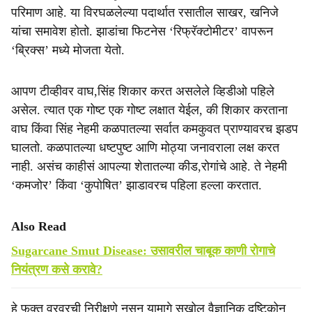
परिमाण आहे. या विरघळलेल्या पदार्थात रसातील साखर, खनिजे
यांचा समावेश होतो. झाडांचा फिटनेस ‘रिफ्रॅक्टोमीटर’ वापरून
‘ब्रिक्स’ मध्ये मोजता येतो.
आपण टीव्हीवर वाघ,सिंह शिकार करत असलेले व्हिडीओ पहिले
असेल. त्यात एक गोष्ट एक गोष्ट लक्षात येईल, की शिकार करताना
वाघ किंवा सिंह नेहमी कळपातल्या सर्वात कमकुवत प्राण्यावरच झडप
घालतो. कळपातल्या धष्टपुष्ट आणि मोठ्या जनावराला लक्ष करत
नाही. असंच काहीसं आपल्या शेतातल्या कीड,रोगांचे आहे. ते नेहमी
‘कमजोर’ किंवा ‘कुपोषित’ झाडावरच पहिला हल्ला करतात.
Also Read
Sugarcane Smut Disease: उसावरील चाबूक काणी रोगाचे
नियंत्रण कसे करावे?
हे फक्त वरवरची निरीक्षणे नसून यामागे सखोल वैज्ञानिक दृष्टिकोन