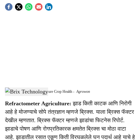
S
o
c
i
a
l
s
Brix Technology Helps Measure Crop Health
-
Agrowon
h
Refractometer Agriculture:
झाड किती काटक आणि निरोगी
a
आहे हे मोजण्याचे सोपे तंत्रज्ञान म्हणजे ब्रिक्स. याला ब्रिक्स फॅक्टर
r
देखील म्हणतात. ब्रिक्स फॅक्टर म्हणजे झाडांचा फिटनेस रिपोर्ट.
झाडाचे पोषण आणि रोगप्रतिकारक क्षमतेत ब्रिक्स चा मोठा वाटा
e
आहे. झाडातील रसात एकूण किती विरघळलेले घन पदार्थ आहे याचे हे