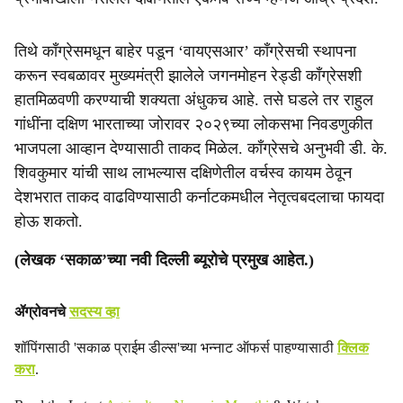
तिथे काँग्रेसमधून बाहेर पडून ‘वायएसआर’ काँग्रेसची स्थापना
करून स्वबळावर मुख्यमंत्री झालेले जगनमोहन रेड्डी काँग्रेसशी
हातमिळवणी करण्याची शक्यता अंधुकच आहे. तसे घडले तर राहुल
गांधींना दक्षिण भारताच्या जोरावर २०२९च्या लोकसभा निवडणुकीत
भाजपला आव्हान देण्यासाठी ताकद मिळेल. काँग्रेसचे अनुभवी डी. के.
शिवकुमार यांची साथ लाभल्यास दक्षिणेतील वर्चस्व कायम ठेवून
देशभरात ताकद वाढविण्यासाठी कर्नाटकमधील नेतृत्वबदलाचा फायदा
होऊ शकतो.
(लेखक ‘सकाळ’च्या नवी दिल्ली ब्यूरोचे प्रमुख आहेत.)
ॲग्रोवनचे
सदस्य व्हा
शॉपिंगसाठी 'सकाळ प्राईम डील्स'च्या भन्नाट ऑफर्स पाहण्यासाठी
क्लिक
करा
.