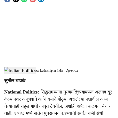
S
o
c
i
a
l
s
Challenges before Congress leadership in India
-
Agrowon
h
सुनील चावके
a
National Politics:
सिद्धरामय्यांना मुख्यमंत्रिपदावरून अलगद दूर
r
केल्यानंतर अनुभवाने आणि वयाने मोठ्या असलेल्या पक्षातील अन्य
e
नेत्यांनाही राहुल गांधी काबूत ठेवतील, अशीही अपेक्षा बाळगता येणार
नाही. २०२८ मध्ये सत्तेत पुनरागमन करण्याची सर्वांत नामी संधी