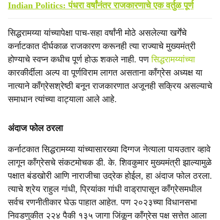
Indian Politics: पंधरा वर्षांनंतर राजकारणाचे एक वर्तुळ पूर्ण
सिद्धरामय्या यांच्यापेक्षा पाच-सहा वर्षांनी मोठे असलेल्या खर्गेंचे
कर्नाटकात दीर्घकाळ राजकारण करूनही त्या राज्याचे मुख्यमंत्री
होण्याचे स्वप्न कधीच पूर्ण होऊ शकले नाही. पण
सिद्धरामय्यांच्या
कारकीर्दीला अल्प वा पूर्णविराम लागत असताना काँग्रेस अध्यक्ष या
नात्याने काँग्रेसश्रेष्ठी बनून राजकारणात अजूनही सक्रिय असल्याचे
समाधान त्यांच्या वाट्याला आले आहे.
अंदाज फोल ठरला
कर्नाटकात सिद्धरामय्या यांच्यासारख्या दिग्गज नेत्याला पायउतार व्हावे
लागून काँग्रेसचे संकटमोचक डी. के. शिवकुमार मुख्यमंत्री झाल्यामुळे
पक्षात बंडखोरी आणि नाराजीचा उद्रेक होईल, हा अंदाज फोल ठरला.
त्याचे श्रेय राहुल गांधी, प्रियांका गांधी वाड्रापासून काँग्रेसमधील
सर्वच रणनीतीकार घेऊ पाहात आहेत. पण २०२३च्या विधानसभा
निवडणुकीत २२४ पैकी १३५ जागा जिंकून काँग्रेस पक्ष सत्तेत आला