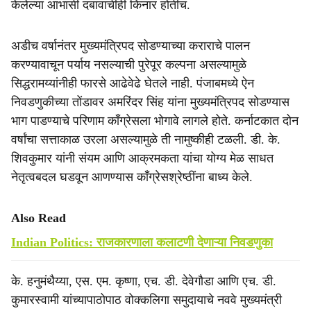
केलेल्या आभासी दबावाचीही किनार होतीच.
अडीच वर्षानंतर मुख्यमंत्रिपद सोडण्याच्या कराराचे पालन
करण्यावाचून पर्याय नसल्याची पुरेपूर कल्पना असल्यामुळे
सिद्धरामय्यांनीही फारसे आढेवेढे घेतले नाही. पंजाबमध्ये ऐन
निवडणुकीच्या तोंडावर अमरिंदर सिंह यांना मुख्यमंत्रिपद सोडण्यास
भाग पाडण्याचे परिणाम काँग्रेसला भोगावे लागले होते. कर्नाटकात दोन
वर्षांचा सत्ताकाळ उरला असल्यामुळे ती नामुष्कीही टळली. डी. के.
शिवकुमार यांनी संयम आणि आक्रमकता यांचा योग्य मेळ साधत
नेतृत्वबदल घडवून आणण्यास काँग्रेसश्रेष्ठींना बाध्य केले.
Also Read
Indian Politics: राजकारणाला कलाटणी देणाऱ्या निवडणुका
के. हनुमंथैय्या, एस. एम. कृष्णा, एच. डी. देवेगौडा आणि एच. डी.
कुमारस्वामी यांच्यापाठोपाठ वोक्कलिगा समुदायाचे नववे मुख्यमंत्री