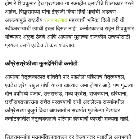
होणारे शिवकुमार हेच प्रत्यक्षात या रक्तहीन क्रांतीचे शिल्पकार ठरले
आहेत. सिद्धरामय्या यांना इंग्रजी किंवा हिंदी भाषांची अडचण
असल्यामुळे राष्ट्रीय
राजकारणात
महत्त्वाची भूमिका दिली तरी ती
स्वीकारण्याची त्यांची इच्छा दिसत नाही. कर्नाटकातच राहून शिवकुमार
यांच्यावर अंकुश ठेवणे आणि आपल्या मुलाच्या राजकीय उत्कर्षासाठी
प्रयत्न करणे एवढेच ते करू शकतात.
काँग्रेसश्रेष्ठींच्या मुत्सद्देगिरीची कसोटी
आपल्या नेतृत्वकाळात शांततेने पार पडलेला पहिलाच नेतृत्वबदल,
एवढेच श्रेय राहुल गांधी यांच्या खात्यात जमा होणार आहे. पण पुढच्या
दोन वर्षांमध्ये पंजाब, उत्तराखंड, मध्य प्रदेश, राजस्थान, हरियाना,
छत्तीसगढसारख्या सत्तेत परतण्याची संधी असलेल्या राज्यांमधील
काँग्रेसच्या बुजुर्ग किंवा आपसातील संघर्षात गुंतलेल्या नेत्यांवर
कर्नाटकातील नेतृत्वबदलाचे परिणाम होण्याची फारशी शक्यता नाही.
सिद्धरामय्यांना मुख्यमंत्रिपदावरून दूर केल्यानंतर पक्षातील अनुभवाने