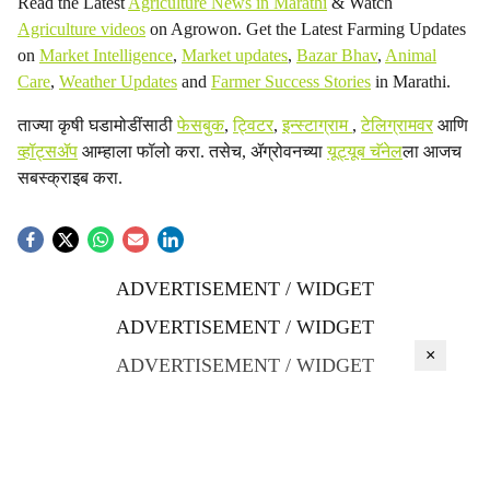
Read the Latest
Agriculture News in Marathi
& Watch
Agriculture videos
on Agrowon. Get the Latest Farming Updates
on
Market Intelligence
,
Market updates
,
Bazar Bhav
,
Animal
Care
,
Weather Updates
and
Farmer Success Stories
in Marathi.
ताज्या कृषी घडामोडींसाठी
फेसबुक
,
ट्विटर
,
इन्स्टाग्राम
,
टेलिग्रामवर
आणि
व्हॉट्सॲप
आम्हाला फॉलो करा. तसेच, ॲग्रोवनच्या
यूट्यूब चॅनेल
ला आजच
सबस्क्राइब करा.
ADVERTISEMENT / WIDGET
ADVERTISEMENT / WIDGET
×
ADVERTISEMENT / WIDGET