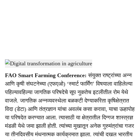
c
i
a
l
s
Smart farming conference in Rome
-
Agrowon
h
FAO Smart Farming Conference:
संयुक्त राष्ट्रांच्या अन्न
a
आणि कृषी संघटनेच्या (एफएओ) ‘स्मार्ट फार्मिंग’ विषयाला वाहिलेल्या
r
पहिल्यावहिल्या जागतिक परिषदेचे सूप नुकतेच इटलीतील रोम येथे
वाजले. जागतिक अन्नव्यवस्थेला बळकटी देण्याकरिता कृषिक्षेत्रात
e
विदा (डेटा) आणि तंत्रज्ञान यांचा अवलंब कसा करावा, याचा ऊहापोह
या परिषदेत करण्यात आला. त्यासाठी या क्षेत्रातील दिग्गज शास्त्रज्ञ
मंडळी येथे जमा झाली होती. त्यांच्या मुखातून अनेक गुरुमंत्रांचा गजर
या तीनदिवसीय मंथनात्मक कार्यक्रमात झाला. त्यांची दखल भारतीय