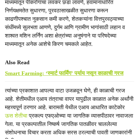
माध्यमातून पीकरोगांचा लवकर छडा लावणे, हवामानाधारित
निर्णयक्षमतेत सुधारणा, पुरवठासाखळीत सुधारणा करून
काढणीपश्चात नुकसान कमी करणे, शेतकऱ्यांना वित्तपुरवठ्याच्या
संधींमध्ये सुलभता आणणे, दुर्गम आणि ग्रामीण भागांसाठी लहान व
शाश्वत मशिन लर्निंग अशा क्षेत्रांच्या अनुषंगाने या परिषदेच्या
माध्यमातून अनेक आशेचे किरण चमकले आहेत.
Also Read
Smart Farming: ‘स्मार्ट फार्मिंग’ पर्याय नसून काळाची गरज
त्यांच्या प्रकाशात आपल्या वाटा उजळवून घेणे, ही काळाची गरज
आहे. शेतीमधील एआय तंत्राचा वापर यापुढील काळात अनेक अर्थांनी
महत्त्वपूर्ण ठरणार आहे. बारामती येथील एआय आधारित काटेकोर
ऊस शेतीचा
प्रकल्प एफएओच्या या जागतिक व्यासपीठावर नावाजला
गेला. या प्रकल्पातील निष्कर्ष जागतिक पातळीवर चाललेल्या
संशोधनाचा विचार करता अधिक सरस ठरल्याची पावती जाणकारांनी