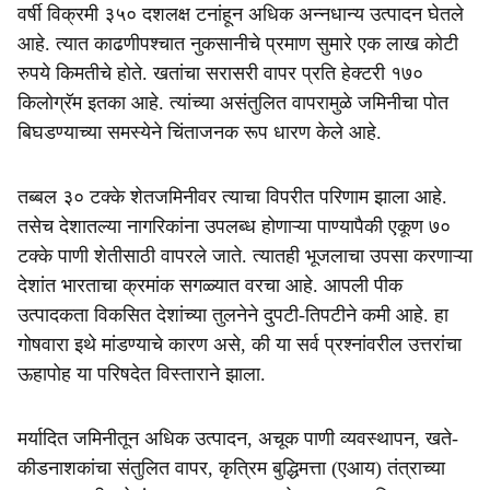
वर्षी विक्रमी ३५० दशलक्ष टनांहून अधिक अन्नधान्य उत्पादन घेतले
आहे. त्यात काढणीपश्चात नुकसानीचे प्रमाण सुमारे एक लाख कोटी
रुपये किमतीचे होते. खतांचा सरासरी वापर प्रति हेक्टरी १७०
किलोग्रॅम इतका आहे. त्यांच्या असंतुलित वापरामुळे जमिनीचा पोत
बिघडण्याच्या समस्येने चिंताजनक रूप धारण केले आहे.
तब्बल ३० टक्के शेतजमिनीवर त्याचा विपरीत परिणाम झाला आहे.
तसेच देशातल्या नागरिकांना उपलब्ध होणाऱ्या पाण्यापैकी एकूण ७०
टक्के पाणी शेतीसाठी वापरले जाते. त्यातही भूजलाचा उपसा करणाऱ्या
देशांत भारताचा क्रमांक सगळ्यात वरचा आहे. आपली पीक
उत्पादकता विकसित देशांच्या तुलनेने दुपटी-तिपटीने कमी आहे. हा
गोषवारा इथे मांडण्याचे कारण असे, की या सर्व प्रश्नांवरील उत्तरांचा
ऊहापोह या परिषदेत विस्ताराने झाला.
मर्यादित जमिनीतून अधिक उत्पादन, अचूक पाणी व्यवस्थापन, खते-
कीडनाशकांचा संतुलित वापर, कृत्रिम बुद्धिमत्ता (एआय) तंत्राच्या