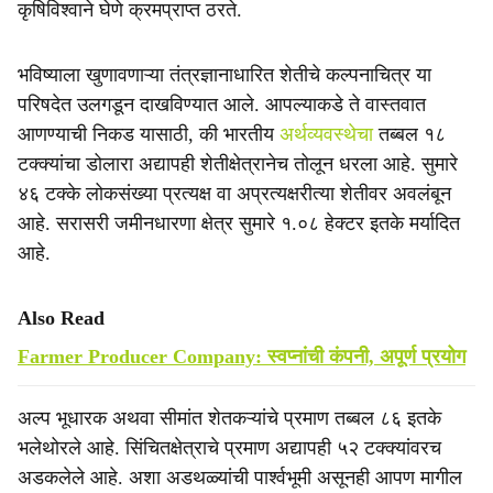
कृषिविश्वाने घेणे क्रमप्राप्त ठरते.
भविष्याला खुणावणाऱ्या तंत्रज्ञानाधारित शेतीचे कल्पनाचित्र या
परिषदेत उलगडून दाखविण्यात आले. आपल्याकडे ते वास्तवात
आणण्याची निकड यासाठी, की भारतीय
अर्थव्यवस्थेचा
तब्बल १८
टक्क्यांचा डोलारा अद्यापही शेतीक्षेत्रानेच तोलून धरला आहे. सुमारे
४६ टक्के लोकसंख्या प्रत्यक्ष वा अप्रत्यक्षरीत्या शेतीवर अवलंबून
आहे. सरासरी जमीनधारणा क्षेत्र सुमारे १.०८ हेक्टर इतके मर्यादित
आहे.
Also Read
Farmer Producer Company: स्वप्नांची कंपनी, अपूर्ण प्रयोग
अल्प भूधारक अथवा सीमांत शेतकऱ्यांचे प्रमाण तब्बल ८६ इतके
भलेथोरले आहे. सिंचितक्षेत्राचे प्रमाण अद्यापही ५२ टक्क्यांवरच
अडकलेले आहे. अशा अडथळ्यांची पार्श्वभूमी असूनही आपण मागील