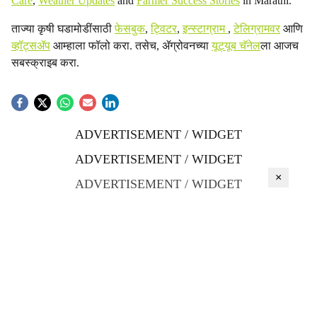
Care
,
Weather Updates
and
Farmer Success Stories
in Marathi.
ताज्या कृषी घडामोडींसाठी
फेसबुक
,
ट्विटर
,
इन्स्टाग्राम
,
टेलिग्रामवर
आणि
व्हॉट्सॲप
आम्हाला फॉलो करा. तसेच, ॲग्रोवनच्या
यूट्यूब चॅनेल
ला आजच
सबस्क्राइब करा.
ADVERTISEMENT / WIDGET
ADVERTISEMENT / WIDGET
×
ADVERTISEMENT / WIDGET