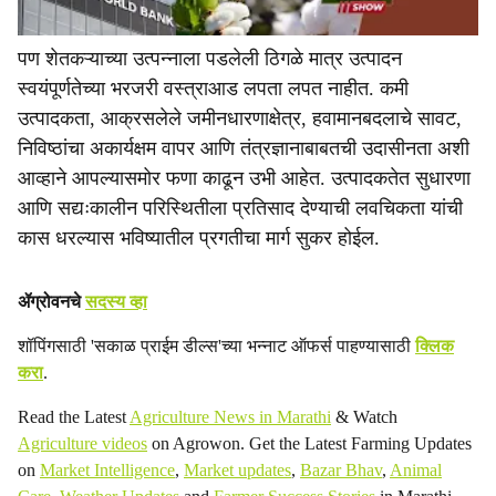
पण शेतकऱ्याच्या उत्पन्नाला पडलेली ठिगळे मात्र उत्पादन
स्वयंपूर्णतेच्या भरजरी वस्त्राआड लपता लपत नाहीत. कमी
उत्पादकता, आक्रसलेले जमीनधारणाक्षेत्र, हवामानबदलाचे सावट,
निविष्ठांचा अकार्यक्षम वापर आणि तंत्रज्ञानाबाबतची उदासीनता अशी
आव्हाने आपल्यासमोर फणा काढून उभी आहेत. उत्पादकतेत सुधारणा
आणि सद्यःकालीन परिस्थितीला प्रतिसाद देण्याची लवचिकता यांची
कास धरल्यास भविष्यातील प्रगतीचा मार्ग सुकर होईल.
ॲग्रोवनचे
सदस्य व्हा
शॉपिंगसाठी 'सकाळ प्राईम डील्स'च्या भन्नाट ऑफर्स पाहण्यासाठी
क्लिक
करा
.
Read the Latest
Agriculture News in Marathi
& Watch
Agriculture videos
on Agrowon. Get the Latest Farming Updates
on
Market Intelligence
,
Market updates
,
Bazar Bhav
,
Animal