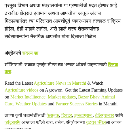
प्रमुख विभाग अथवा मंत्रालयांना या प्रणालीची मदत होणार आहे.
ठरावीक क्षेत्रात हवामान अथवा आपत्तीचा अचूक अंदाज
मिळाल्यानंतर त्या परिसरात आपत्तीपूर्व व्यवस्थापन तत्काळ सक्रिय
होईल, हेही पाहावे लागेल. असे झाले तरच शेतकऱ्यांसह
सर्वसामान्यांना नैसर्गिक आपत्तीत मोठा दिलासा मिळेल.
ॲग्रोवनचे
सदस्य व्हा
शॉपिंगसाठी 'सकाळ प्राईम डील्स'च्या भन्नाट ऑफर्स पाहण्यासाठी
क्लिक
करा
.
Read the Latest
Agriculture News in Marathi
& Watch
Agriculture videos
on Agrowon. Get the Latest Farming Updates
on
Market Intelligence
,
Market updates
,
Bazar Bhav
,
Animal
Care
,
Weather Updates
and
Farmer Success Stories
in Marathi.
ताज्या कृषी घडामोडींसाठी
फेसबुक
,
ट्विटर
,
इन्स्टाग्राम
,
टेलिग्रामवर
आणि
व्हॉट्सॲप
आम्हाला फॉलो करा. तसेच, ॲग्रोवनच्या
यूट्यूब चॅनेल
ला आजच