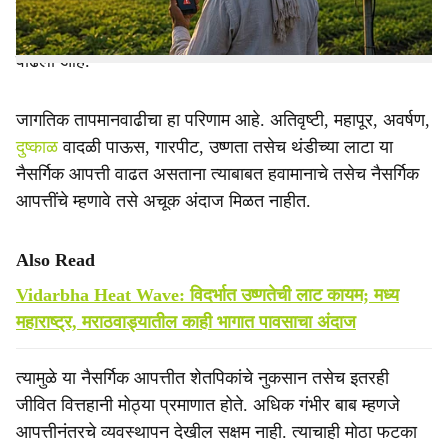
शेतकऱ्यांसह नागरिकांना फारसा फायदा होताना दिसत नाही. मागील
दोन दशकांमध्ये देशात नैसर्गिक आपत्तींची तीव्रता आणि वारंवारताही
वाढली आहे.
जागतिक तापमानवाढीचा हा परिणाम आहे. अतिवृष्टी, महापूर, अवर्षण,
दुष्काळ
वादळी पाऊस, गारपीट, उष्णता तसेच थंडीच्या लाटा या
नैसर्गिक आपत्ती वाढत असताना त्याबाबत हवामानाचे तसेच नैसर्गिक
आपत्तींचे म्हणावे तसे अचूक अंदाज मिळत नाहीत.
Also Read
Vidarbha Heat Wave: विदर्भात उष्णतेची लाट कायम; मध्य
महाराष्ट्र, मराठवाड्यातील काही भागात पावसाचा अंदाज
त्यामुळे या नैसर्गिक आपत्तीत शेतपिकांचे नुकसान तसेच इतरही
जीवित वित्तहानी मोठ्या प्रमाणात होते. अधिक गंभीर बाब म्हणजे
आपत्तीनंतरचे व्यवस्थापन देखील सक्षम नाही. त्याचाही मोठा फटका