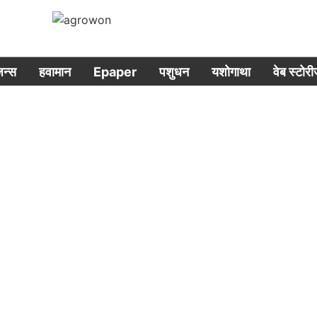
िजन्स
हवामान
Epaper
पशुधन
यशोगाथा
वेब स्टोर